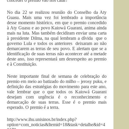
conceder o premio vão nos calar?”
No dia 22 se realizou reunião do Conselho da Aty
Guasu. Mais uma vez foi lembrado a importância
desse momento histórico, em que o premio concedido
à Aty Guasu e ao povo Kaiowá Guarani, anima ainda
mais na luta. Mas também decidiram enviar uma carta
à presidente Dilma, na qual lembram a dívida que o
governo Lula e todos os anteriores deixaram ao não
demarcarem as terras de seu povo. E alertam que se a
identificação de suas terras não acontecer até a metade
deste ano, isso representará um desrespeito ao premio
e à Constituição.
Neste importante final de semana de celebração do
premio em meio ao batizado do milho – jerosy puku, e
definição das estratégias do movimento para este ano,
vale lembrar que o que todos os Kaiowá Guarani
desejam com urgência é o reconhecimento e
demarcação de suas terras. Esse é o premio mais
esperado. O premio é a terra.
http://www.ihu.unisinos.br/index.php?
option=com_noticias&Itemid=18&task=detalhe&id=4