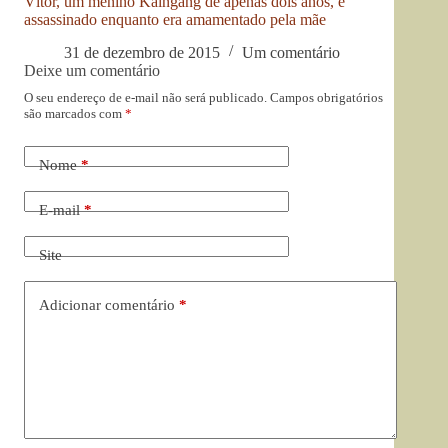
Vítor, um menino Kaingang de apenas dois anos, é
assassinado enquanto era amamentado pela mãe
31 de dezembro de 2015
Um comentário
Deixe um comentário
O seu endereço de e-mail não será publicado.
Campos obrigatórios
são marcados com
*
Nome
*
E-mail
*
Site
Adicionar comentário
*