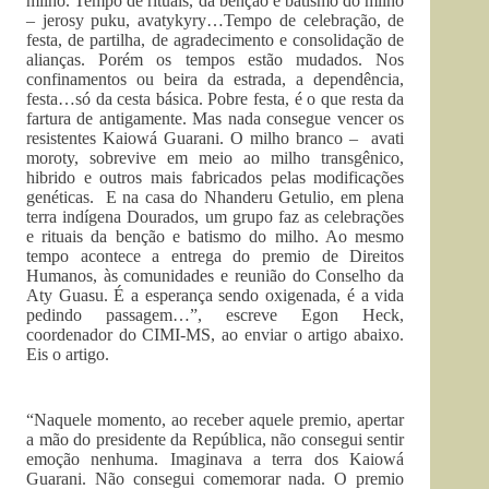
milho. Tempo de rituais, da benção e batismo do milho
– jerosy puku, avatykyry…Tempo de celebração, de
festa, de partilha, de agradecimento e consolidação de
alianças. Porém os tempos estão mudados. Nos
confinamentos ou beira da estrada, a dependência,
festa…só da cesta básica. Pobre festa, é o que resta da
fartura de antigamente. Mas nada consegue vencer os
resistentes Kaiowá Guarani. O milho branco – avati
moroty, sobrevive em meio ao milho transgênico,
hibrido e outros mais fabricados pelas modificações
genéticas. E na casa do Nhanderu Getulio, em plena
terra indígena Dourados, um grupo faz as celebrações
e rituais da benção e batismo do milho. Ao mesmo
tempo acontece a entrega do premio de Direitos
Humanos, às comunidades e reunião do Conselho da
Aty Guasu. É a esperança sendo oxigenada, é a vida
pedindo passagem…”, escreve Egon Heck,
coordenador do CIMI-MS, ao enviar o artigo abaixo.
Eis o artigo.
“Naquele momento, ao receber aquele premio, apertar
a mão do presidente da República, não consegui sentir
emoção nenhuma. Imaginava a terra dos Kaiowá
Guarani. Não consegui comemorar nada. O premio