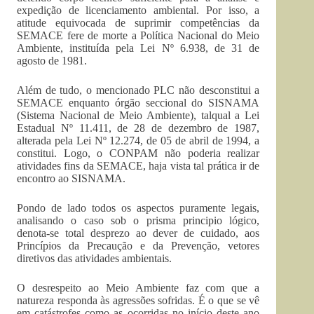
expedição de licenciamento ambiental. Por isso, a
atitude equivocada de suprimir competências da
SEMACE fere de morte a Política Nacional do Meio
Ambiente, instituída pela Lei Nº 6.938, de 31 de
agosto de 1981.
Além de tudo, o mencionado PLC não desconstitui a
SEMACE enquanto órgão seccional do SISNAMA
(Sistema Nacional de Meio Ambiente), talqual a Lei
Estadual Nº 11.411, de 28 de dezembro de 1987,
alterada pela Lei Nº 12.274, de 05 de abril de 1994, a
constitui. Logo, o CONPAM não poderia realizar
atividades fins da SEMACE, haja vista tal prática ir de
encontro ao SISNAMA.
Pondo de lado todos os aspectos puramente legais,
analisando o caso sob o prisma principio lógico,
denota-se total desprezo ao dever de cuidado, aos
Princípios da Precaução e da Prevenção, vetores
diretivos das atividades ambientais.
O desrespeito ao Meio Ambiente faz com que a
natureza responda às agressões sofridas. É o que se vê
em catástrofes como as ocorridas no início deste ano