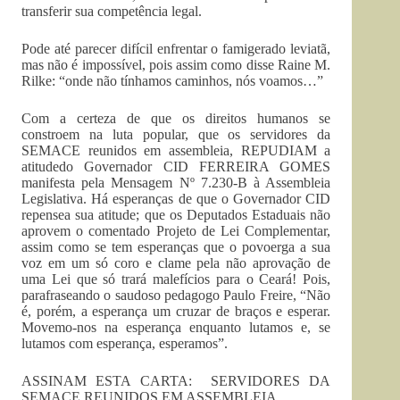
transferir sua competência legal.
Pode até parecer difícil enfrentar o famigerado leviatã,
mas não é impossível, pois assim como disse Raine M.
Rilke: “onde não tínhamos caminhos, nós voamos…”
Com a certeza de que os direitos humanos se
constroem na luta popular, que os servidores da
SEMACE reunidos em assembleia, REPUDIAM a
atitudedo Governador CID FERREIRA GOMES
manifesta pela Mensagem Nº 7.230-B à Assembleia
Legislativa. Há esperanças de que o Governador CID
repensea sua atitude; que os Deputados Estaduais não
aprovem o comentado Projeto de Lei Complementar,
assim como se tem esperanças que o povoerga a sua
voz em um só coro e clame pela não aprovação de
uma Lei que só trará malefícios para o Ceará! Pois,
parafraseando o saudoso pedagogo Paulo Freire, “Não
é, porém, a esperança um cruzar de braços e esperar.
Movemo-nos na esperança enquanto lutamos e, se
lutamos com esperança, esperamos”.
ASSINAM ESTA CARTA: SERVIDORES DA
SEMACE REUNIDOS EM ASSEMBLEIA.