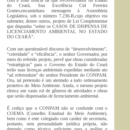
com a triste notícia de que ovGovernador do Estado
do Ceará, Sua Excelência Cid Ferreira
Gomes,encaminhara mensagem à Assembleia
Legislativa, sob o número 7.230-B,cujo objetivo era
submeter, dentre outros, projeto de Lei Complementar
que dispunha “sobre os CASOS DE DISPENSA DE
LICENCIAMENTO AMBIENTAL NO ESTADO
DO CEARÁ”.
Com um questionável discurso de “desenvolvimento”,
“celeridade” e “eficiência”, o senhor Governador, por
meio do referido projeto, prevê que obras consideradas
“estratégicas” para o Governo do Estado do Ceará
terão suas licenças ambientais expedidas mediante ato
“ad referendum” do senhor Presidente do CONPAM.
Ora, tal pretensão é um atentado a todo ordenamento
protetivo do Meio Ambiente. Ainda, o mesmo projeto
elenca um vasto rol de gêneros de atividades e obras
que serão dispensadas de licenciamento ambiental.
É cediço que o CONPAM não se confunde com o
COEMA (Conselho Estadual do Meio Ambiente),
bem como é ente colegiado com caráter de secretaria,
portanto, sem personalidade jurídica própria, não
detendo corpo técnico suficiente para a análise e