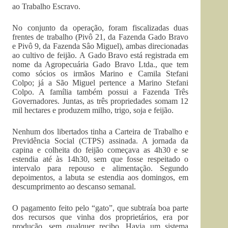
ao Trabalho Escravo.
No conjunto da operação, foram fiscalizadas duas
frentes de trabalho (Pivô 21, da Fazenda Gado Bravo
e Pivô 9, da Fazenda Sâo Miguel), ambas direcionadas
ao cultivo de feijão. A Gado Bravo está registrada em
nome da Agropecuária Gado Bravo Ltda., que tem
como sócios os irmãos Marino e Camila Stefani
Colpo; já a São Miguel pertence a Marino Stefani
Colpo. A família também possui a Fazenda Três
Governadores. Juntas, as três propriedades somam 12
mil hectares e produzem milho, trigo, soja e feijão.
Nenhum dos libertados tinha a Carteira de Trabalho e
Previdência Social (CTPS) assinada. A jornada da
capina e colheita do feijão começava as 4h30 e se
estendia até às 14h30, sem que fosse respeitado o
intervalo para repouso e alimentação. Segundo
depoimentos, a labuta se estendia aos domingos, em
descumprimento ao descanso semanal.
O pagamento feito pelo “gato”, que subtraía boa parte
dos recursos que vinha dos proprietários, era por
produção, sem qualquer recibo. Havia um sistema