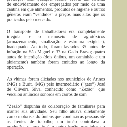
de endividamento dos empregados por meio de uma
cantina em que alimentos, produtos de higiene e outros
gêneros eram “vendidos” a preços mais altos que os
praticados pelo mercado.
O transporte de trabalhadores era completamente
irregular e o manuseio de agrotóxicos
(armazenamento, sinalização e estrutura exigidas),
inadequado. Ao todo, foram lavrados 35 autos de
infração na São Miguel e 33 na Gado Bravo; quatro
autos de interdição (dois ônibus, um caminhão e um
alojamento) também foram emitidos ao longo da
operação.
As vítimas foram aliciadas nos municípios de Arinos
(MG) e Buriti (MG) pelo intermediário (“gato”) José
de Oliveira Silva, conhecido como “Zezão”, que
veiculou anúncios sonoros em carros de som.
“Zezão” dispunha da colaboração de familiares para
manter sua atividade. Seu filho atuava diretamente
como motorista do ônibus que conduzia as pessoas até
às frentes de trabalho, um irmão controlava a
produção, e uma irmã e outro irmão mantinham a