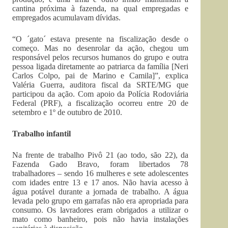
cantina próxima à fazenda, na qual empregadas e
empregados acumulavam dívidas.
“O ´gato´ estava presente na fiscalização desde o
começo. Mas no desenrolar da ação, chegou um
responsável pelos recursos humanos do grupo e outra
pessoa ligada diretamente ao patriarca da família [Neri
Carlos Colpo, pai de Marino e Camila]”, explica
Valéria Guerra, auditora fiscal da SRTE/MG que
participou da ação. Com apoio da Polícia Rodoviária
Federal (PRF), a fiscalização ocorreu entre 20 de
setembro e 1º de outubro de 2010.
Trabalho infantil
Na frente de trabalho Pivô 21 (ao todo, são 22), da
Fazenda Gado Bravo, foram libertados 78
trabalhadores – sendo 16 mulheres e sete adolescentes
com idades entre 13 e 17 anos. Não havia acesso à
água potável durante a jornada de trabalho. A água
levada pelo grupo em garrafas não era apropriada para
consumo. Os lavradores eram obrigados a utilizar o
mato como banheiro, pois não havia instalações