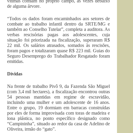
vítimas comiam no próprio campo, às vezes debaixo
de alguma árvore.
“Todos os dados foram encaminhados aos setores de
combate ao trabalho infantil dentro da SRTE/MG e
também ao Conselho Tutelar”, completa a auditora. As
verbas rescisórias pagas aos adolescentes, cuja
situação foi priorizada na fiscalização, superaram R$
22 mil. Os salários atrasados, somados às rescisões,
foram pagos e totalizaram quase R$ 223 mil. Guias do
Seguro Desemprego do Trabalhador Resgatado foram
emitidas.
Dívidas
Na frente de trabalho Pivô 9, da Fazenda São Miguel
(com 3,4 mil hectares), a fiscalização encontrou outras
54 pessoas mantidas em regime de escravidão,
incluindo uma mulher e um adolescente de 16 anos.
Entre o grupo, 19 dormiam em barracas construídas
por eles de forma improvisada com toras de madeira e
lona plástica, no ponto específico designado como
“Campininha”, situado ao redor da casa de Adelino de
Oliveira, irmão do “gato”.