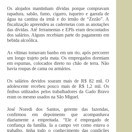
Os alojados mantinham dívidas porque compravam
rapadura, sabão, fumo, cigarro, isqueiro e garrafa de
água na cantina da irmã e do irmão de “Zezão”. A
fiscalização apreendeu as cadernetas com as anotações
das dívidas. Até ferramentas e EPIs eram descontados
dos salários. Alguns recebiam parte do pagamento em
bebida alcoólica.
As vítimas tomavam banho em um rio, após percorrer
um longo trajeto pela mata. Os empregados dormiam
em espumas, colocados direto no chão de terra. Não
havia roupas de cama ou armários.
Os salários devidos soaram mais de R$ 82 mil. O
adolescente recebeu pouco mais de R$ 1,2 mil. Os
ônibus utilizados pelos trabalhadores da Gado Bravo
eram os mesmo usados na São Miguel.
José Noredi dos Santos, gerente das fazendas,
confirmou em depoimento que acompanhava
diariamente a empreitada. “Ele é empregado de
confiança da família. Ia a campo ver como estava o
trabalho, tinha todo o conhecimento das condições