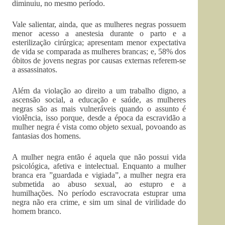
diminuiu, no mesmo período.
Vale salientar, ainda, que as mulheres negras possuem
menor acesso a anestesia durante o parto e a
esterilização cirúrgica; apresentam menor expectativa
de vida se comparada as mulheres brancas; e, 58% dos
óbitos de jovens negras por causas externas referem-se
a assassinatos.
Além da violação ao direito a um trabalho digno, a
ascensão social, a educação e saúde, as mulheres
negras são as mais vulneráveis quando o assunto é
violência, isso porque, desde a época da escravidão a
mulher negra é vista como objeto sexual, povoando as
fantasias dos homens.
A mulher negra então é aquela que não possui vida
psicológica, afetiva e intelectual. Enquanto a mulher
branca era ”guardada e vigiada”, a mulher negra era
submetida ao abuso sexual, ao estupro e a
humilhações. No período escravocrata estuprar uma
negra não era crime, e sim um sinal de virilidade do
homem branco.