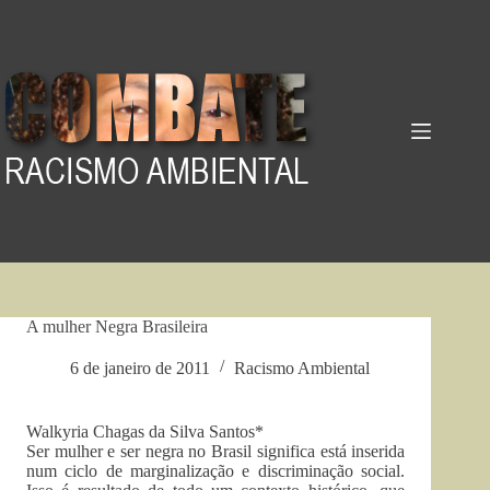
Pular
para
o
conteúdo
A mulher Negra Brasileira
6 de janeiro de 2011
Racismo Ambiental
Walkyria Chagas da Silva Santos*
Ser mulher e ser negra no Brasil significa está inserida
num ciclo de marginalização e discriminação social.