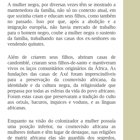
A mulher negra, por diversas vezes têm se mostrado a
mantenedora da família, não só no contexto atual, em
que sozinha criam e educam seus filhos, como também
no passado. Isso por que, após a abolição e a
imigração européia, não havia mercado de trabalho
para o homem negro, coube a mulher negra o sustento
da família, trabalhando nas casas dos ex-senhores ou
vendendo quitutes.
Além de criarem seus filhos, abriram casas de
candomblé, criaram seus filhos-de-santo e mantiveram
vivos os laços comunitários originários da África. As
fundações das casas de Axé foram imprescindíveis
para a preservação da cosmovisão africana, da
identidade e da cultura negra, da religiosidade que
perpassa por todas as esferas da vida do povo africano.
Foram estas casas que preservaram a tradição do culto
aos orixás, bacuros, inquices e voduns, e as línguas
africanas.
Enquanto na visão do colonizador a mulher possuía
uma posição inferior, na cosmovisão africana as
mulheres tinham e têm lugar de destaque, nas religiões
de matriz africana elas são guardiãs dos segredos,