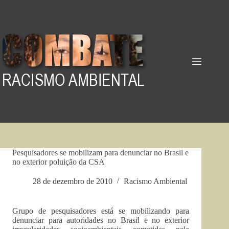
Pular
para
o
conteúdo
Pesquisadores se mobilizam para denunciar no Brasil e
no exterior poluição da CSA
28 de dezembro de 2010
Racismo Ambiental
Grupo de pesquisadores está se mobilizando para
denunciar para autoridades no Brasil e no exterior