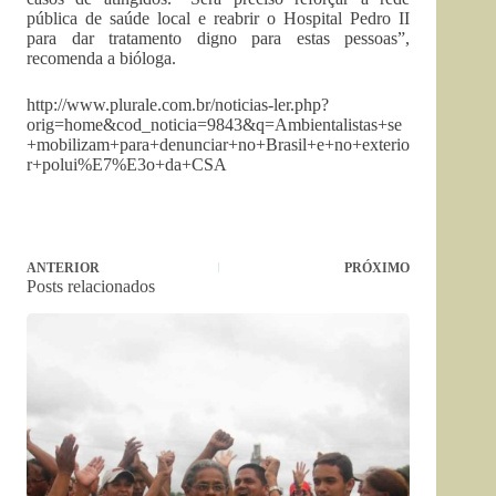
pública de saúde local e reabrir o Hospital Pedro II
para dar tratamento digno para estas pessoas”,
recomenda a bióloga.
http://www.plurale.com.br/noticias-ler.php?
orig=home&cod_noticia=9843&q=Ambientalistas+se
+mobilizam+para+denunciar+no+Brasil+e+no+exterio
r+polui%E7%E3o+da+CSA
ANTERIOR
PRÓXIMO
Posts relacionados