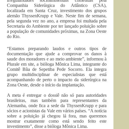
irregularidades socioambientais cometidas pela
Companhia Siderúrgica do Atlântico (CSA),
localizada em Santa Cruz, investimento dos grupos
alemão ThyssenKrupp e Vale. Neste fim de semana,
pela segunda vez no ano, a empresa foi multada pela
Secretaria do Ambiente por ter lançado poluição sobre
a população de comunidades próximas, na Zona Oeste
do Rio.
“Estamos preparando laudos e outros tipos de
documentação que ajude a comprovar os danos à
saude dos moradores e ao meio ambiente”, informou à
Plurale em site, a bióloga Mônica Lima, integrante do
Comitê Bíia de Sepetiba Pede Socorro. Ela integra
grupo multidisciplinar de especialistas que está
acompanhando de perto o impacto da siderúrgica na
Zona Oeste, desde o início da implantação.
A meta é entregar o dossiê não só para autoridades
brasileiras, mas também para representantes da
Alemanha, onde fica a sede da ThyssenKrupp e para
sócios e acionistas da Vale em vários países. “A notícia
sobre a poluição já chegou lá fora, mas queremos
mostrar exatamente como está sendo feito este
investimento”, disse a bióloga Mônica Lima.