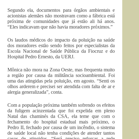
Segundo ela, documentos para órgãos ambientais e
acionistas alemães não mostravam como a fábrica está
próxima de comunidades que já estão ali há anos.
“Eles indicavam que não havia moradores próximos.”
Os laudos médicos do impacto da poluição na saúde
dos moradores estão sendo feitos por especialistas da
Escola Nacional de Saúde Pública da Fiocruz e do
Hospital Pedro Ernesto, da UERJ.
Mônica não mora na Zona Oeste, mas frequenta muito
a região por causa da militância socioambiental. Foi
uma das atingidas pela poluição, em agosto. “Senti os
olhos arderem e precisei ser atendida com falta de ar e
alergia generalizada”, conta.
Com a população próxima também sofrendo os efeitos
da fuligem acinzentada que foi expelida em pleno
Natal das chaminés da CSA, ela teme que com o
fechamento do hospital estadual mais próximo, o
Pedro II, fechado por causa de um incêndio, o sistema
de saúde local não tenha condições de atender tantos
casos de atingidos. “Será preciso reforçar a rede