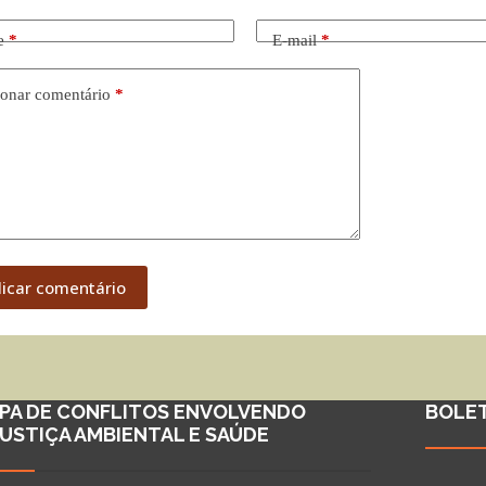
e
*
E-mail
*
onar comentário
*
licar comentário
PA DE CONFLITOS ENVOLVENDO
BOLE
JUSTIÇA AMBIENTAL E SAÚDE