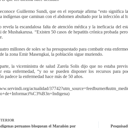
reconoce Guillermo Sundi, que en el reportaje afirma “esto significa l
 a indígenas que caminan con el abdomen abultado por la infección al hí
o revela la escandalosa falta de atención médica y la ineficacia del es
 de Mushakarusa. “Existen 50 casos de hepatitis crónica probada pero n
e.
cuatro millones de soles se ha presupuestado para combatir esta enferme
 de la zona Emir Masengkai, la población sigue muriendo.
parte, la viceministra de salud Zarela Solis dijo que no estaba prev
r esta enfermedad, “y no se pueden disponer los recursos para pod
ón padece la enfermedad hace más de 50 años.
/www.servindi.org/actualidad/37742?utm_source=feedburner&utm_me
cio+de+Informaci%C3%B3n+Indigena)
TERIOR
ndígenas peruanos bloquean el Marañón por
Pesquisad