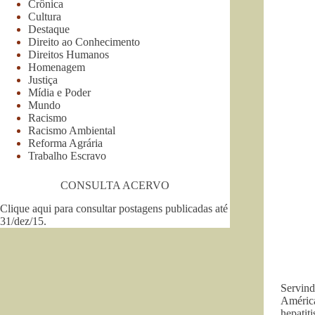
Crônica
Cultura
Destaque
Direito ao Conhecimento
Direitos Humanos
Homenagem
Justiça
Mídia e Poder
Mundo
Racismo
Racismo Ambiental
Reforma Agrária
Trabalho Escravo
CONSULTA ACERVO
Clique aqui para consultar postagens publicadas até
31/dez/15
.
Servind
América
hepatit