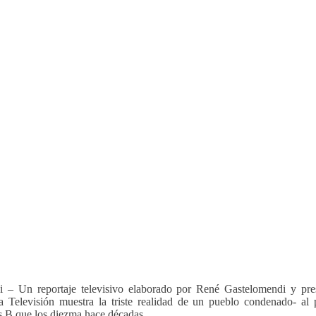
i – Un reportaje televisivo elaborado por René Gastelomendi y pr
 Televisión muestra la triste realidad de un pueblo condenado- al 
is B que los diezma hace décadas.