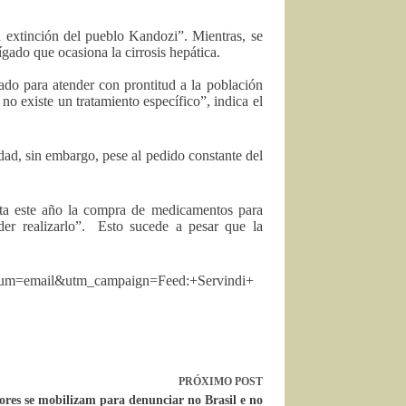
a extinción del pueblo Kandozi”. Mientras, se
gado que ocasiona la cirrosis hepática.
tado para atender con prontitud a la población
o existe un tratamiento específico”, indica el
dad, sin embargo, pese al pedido constante del
ista este año la compra de medicamentos para
er realizarlo”. Esto sucede a pesar que la
dium=email&utm_campaign=Feed:+Servindi+
PRÓXIMO
POST
ores se mobilizam para denunciar no Brasil e no