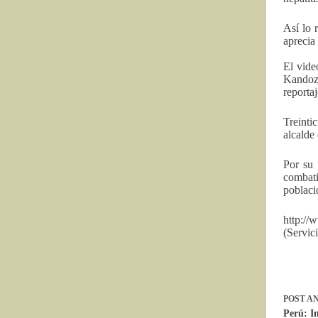
Así lo 
aprecia
El vide
Kandozi
reportaj
Treinti
alcalde
Por su 
combati
poblaci
http:/
(Servi
POST
AN
Perú: I