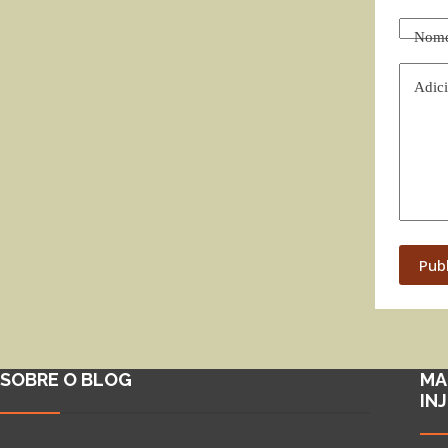
Nom
Adici
Pub
SOBRE O BLOG
MA
IN