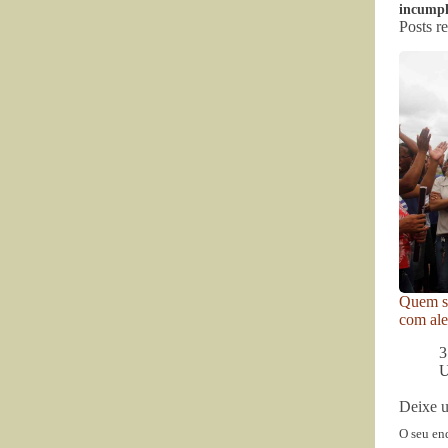
incumpl
Posts r
Quem se
com ale
3
U
Deixe 
O seu en