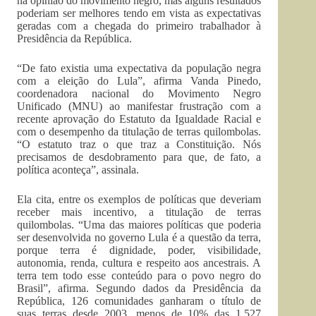
na opinião do movimento negro, mas alguns resultados
poderiam ser melhores tendo em vista as expectativas
geradas com a chegada do primeiro trabalhador à
Presidência da República.
“De fato existia uma expectativa da população negra
com a eleição do Lula”, afirma Vanda Pinedo,
coordenadora nacional do Movimento Negro
Unificado (MNU) ao manifestar frustração com a
recente aprovação do Estatuto da Igualdade Racial e
com o desempenho da titulação de terras quilombolas.
“O estatuto traz o que traz a Constituição. Nós
precisamos de desdobramento para que, de fato, a
política aconteça”, assinala.
Ela cita, entre os exemplos de políticas que deveriam
receber mais incentivo, a titulação de terras
quilombolas. “Uma das maiores políticas que poderia
ser desenvolvida no governo Lula é a questão da terra,
porque terra é dignidade, poder, visibilidade,
autonomia, renda, cultura e respeito aos ancestrais. A
terra tem todo esse conteúdo para o povo negro do
Brasil”, afirma. Segundo dados da Presidência da
República, 126 comunidades ganharam o título de
suas terras desde 2003, menos de 10% das 1.527