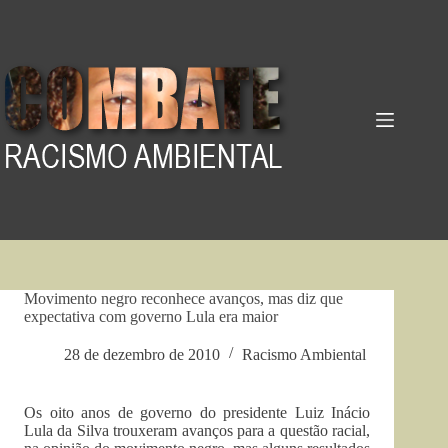
Pular
para
o
conteúdo
Movimento negro reconhece avanços, mas diz que
expectativa com governo Lula era maior
28 de dezembro de 2010
Racismo Ambiental
Os oito anos de governo do presidente Luiz Inácio
Lula da Silva trouxeram avanços para a questão racial,