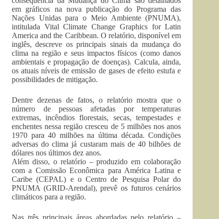
consequência da Mudança do Clima são detalhados
em gráficos na nova publicação do Programa das
Nações Unidas para o Meio Ambiente (PNUMA),
intitulada Vital Climate Change Graphics for Latin
America and the Caribbean. O relatório, disponível em
inglês, descreve os principais sinais da mudança do
clima na região e seus impactos físicos (como danos
ambientais e propagação de doenças). Calcula, ainda,
os atuais níveis de emissão de gases de efeito estufa e
possibilidades de mitigação.
Dentre dezenas de fatos, o relatório mostra que o
número de pessoas afetadas por temperaturas
extremas, incêndios florestais, secas, tempestades e
enchentes nessa região cresceu de 5 milhões nos anos
1970 para 40 milhões na última década. Condições
adversas do clima já custaram mais de 40 bilhões de
dólares nos últimos dez anos.
Além disso, o relatório – produzido em colaboração
com a Comissão Econômica para América Latina e
Caribe (CEPAL) e o Centro de Pesquisa Polar do
PNUMA (GRID-Arendal), prevê os futuros cenários
climáticos para a região.
Nas três principais áreas abordadas pelo relatório –