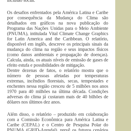
inclusão social.
Os desafios enfrentados pela América Latina e Caribe
por consequência da Mudança do Clima são
detalhados em gráficos na nova publicação do
Programa das Nações Unidas para o Meio Ambiente
(PNUMA), intitulada Vital Climate Change Graphics
for Latin America and the Caribbean. O relatório,
disponível em inglês, descreve os principais sinais da
mudança do clima na região e seus impactos físicos
(como danos ambientais e propagação de doenças).
Calcula, ainda, os atuais níveis de emissão de gases de
efeito estufa e possibilidades de mitigação.
Dentre dezenas de fatos, o relatório mostra que o
número de pessoas afetadas por temperaturas
extremas, incêndios florestais, secas, tempestades e
enchentes nessa região cresceu de 5 milhões nos anos
1970 para 40 milhões na última década. Condições
adversas do clima já custaram mais de 40 bilhões de
dólares nos últimos dez anos.
Além disso, o relatório – produzido em colaboração
com a Comissão Econômica para América Latina e
Caribe (CEPAL) e o Centro de Pesquisa Polar do
PNUMA (GRID-Arendal), prevê os futuros cenários