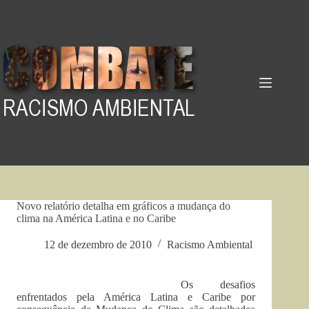
Pular
para
o
conteúdo
Novo relatório detalha em gráficos a mudança do
clima na América Latina e no Caribe
12 de dezembro de 2010
Racismo Ambiental
Os desafios
enfrentados pela América Latina e Caribe por