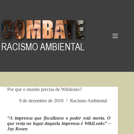
Pular
para
o
conteúdo
Por que o mundo precisa de Wikileaks?
9 de dezembro de 2010
Racismo Ambiental
“A imprensa que fiscalizava o poder está morta. O
que resta no lugar daquela imprensa é WikiLeaks” –
Jay Rosen