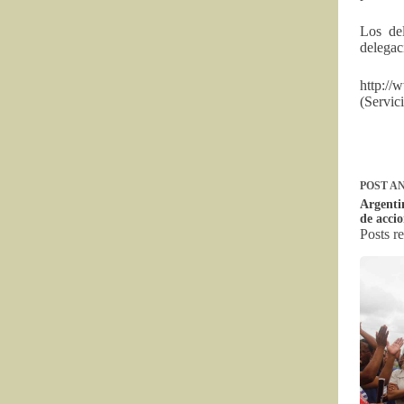
Los de
delegac
http:/
(Servi
POST
AN
Argenti
de accio
Posts r