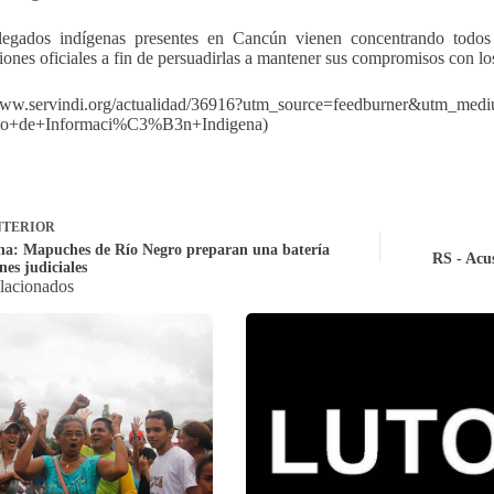
legados indígenas presentes en Cancún vienen concentrando todos 
iones oficiales a fin de persuadirlas a mantener sus compromisos con lo
/www.servindi.org/actualidad/36916?utm_source=feedburner&utm_me
cio+de+Informaci%C3%B3n+Indigena)
TERIOR
na: Mapuches de Río Negro preparan una batería
RS - Acu
nes judiciales
elacionados