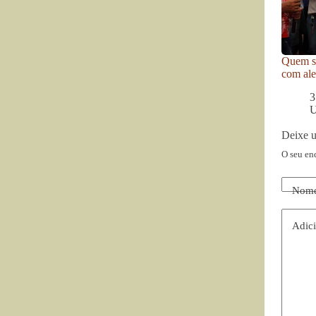
Quem se
com ale
3
U
Deixe 
O seu en
Nom
Adici