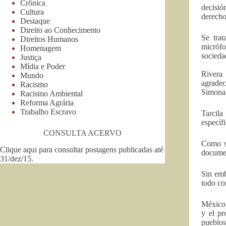
Crônica
decisió
Cultura
derecho
Destaque
Direito ao Conhecimento
Se trat
Direitos Humanos
micrófo
Homenagem
sociedad
Justiça
Mídia e Poder
Rivera
Mundo
agradec
Racismo
Simona 
Racismo Ambiental
Reforma Agrária
Trabalho Escravo
Tarcila
específ
CONSULTA ACERVO
Como se
Clique aqui para consultar postagens publicadas até
docume
31/dez/15
.
Sin emb
todo co
México 
y el pr
pueblos