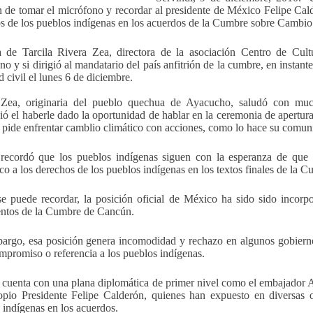
n de tomar el micrófono y recordar al presidente de México Felipe Cald
s de los pueblos indígenas en los acuerdos de la Cumbre sobre Cambio
a de Tarcila Rivera Zea, directora de la asociación Centro de Cul
no y si dirigió al mandatario del país anfitrión de la cumbre, en instant
 civil el lunes 6 de diciembre.
 Zea, originaria del pueblo quechua de Ayacucho, saludó con much
ió el haberle dado la oportunidad de hablar en la ceremonia de apert
pide enfrentar camblio climático con acciones, como lo hace su comun
 recordó que los pueblos indígenas siguen con la esperanza de qu
ico a los derechos de los pueblos indígenas en los textos finales de la C
 puede recordar, la posición oficial de México ha sido sido incor
ntos de la Cumbre de Cancún.
argo, esa posición genera incomodidad y rechazo en algunos gobiernos
mpromiso o referencia a los pueblos indígenas.
cuenta con una plana diplomática de primer nivel como el embajador Alf
opio Presidente Felipe Calderón, quienes han expuesto en diversas
 indígenas en los acuerdos.