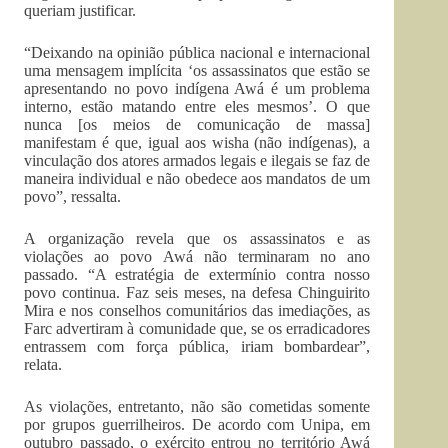
queriam justificar.
“Deixando na opinião pública nacional e internacional
uma mensagem implícita ‘os assassinatos que estão se
apresentando no povo indígena Awá é um problema
interno, estão matando entre eles mesmos’. O que
nunca [os meios de comunicação de massa]
manifestam é que, igual aos wisha (não indígenas), a
vinculação dos atores armados legais e ilegais se faz de
maneira individual e não obedece aos mandatos de um
povo”, ressalta.
A organização revela que os assassinatos e as
violações ao povo Awá não terminaram no ano
passado. “A estratégia de extermínio contra nosso
povo continua. Faz seis meses, na defesa Chinguirito
Mira e nos conselhos comunitários das imediações, as
Farc advertiram à comunidade que, se os erradicadores
entrassem com força pública, iriam bombardear”,
relata.
As violações, entretanto, não são cometidas somente
por grupos guerrilheiros. De acordo com Unipa, em
outubro passado, o exército entrou no território Awá