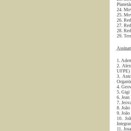
Planetá
24. Mov
25. Mo
26. Red
27. Re
28. Re
29. Ter
Assinat
1. Adem
2. Ale
UFPE)
3. Ant
Organiz
4. Geov
5. Gigi
6. Jean
7. Jeov
8. João
9. João
10. Jo
Integra
11. Jos