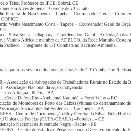
celo Teles, Professor do IFCE, Sobral, CE
dineuson Alves de Sena – Gerente de UC/Crato
lto Ferreira do Nascimento – Tapeba – Coordenador Geral – Coorden
– COPICE
ardo Weibe Nascimento Costa – Tapeba – Coordenador Geral da Organ
NCE
a da Silva Sousa – Pitaguary – Coordenadora Geral – Articulação da
raya Vanini- Adelco e membro da ADELCO, da Rede Marinho Costei
ia Pacheco – integrante do GT Combate ao Racismo Ambiental
ades que subscrevem o documento, através do GT Combate ao Racis
 – Associação de Advogados de Trabalhadores Rurais no Estado da B
 –Associação Nacional da Ação Indigenista
ciação Aritaguá– Ilhéus – BA
ciação de Defesa Etno-Ambiental Kanindé – Porto Velho – RO
ciação de Moradores de Porto das Caixas (vítimas do derramamento de 
Associação Socioambiental Verdemar – Cachoeira – BA
EFES – Centro de Documentação Eloy Ferreira da Silva– Belo Horiz
tral Única das Favelas (CUFA-CEARÁ) –Fortaleza – CE
denação Nacional de Juventude Negra –Recife – PE
EDES – Centro de Estudos e Pesquisas para o Desenvolvimento do E