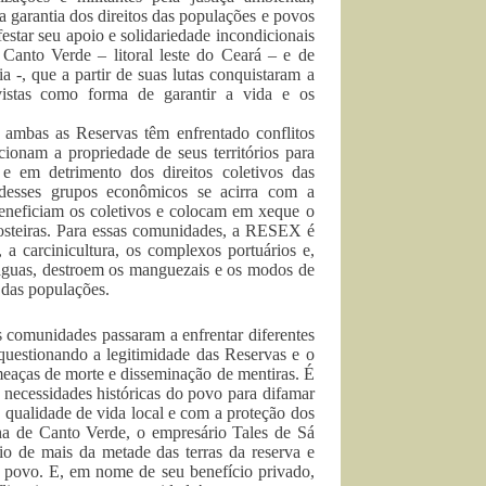
a garantia dos direitos das populações e povos
estar seu apoio e solidariedade incondicionais
Canto Verde – litoral leste do Ceará – e de
ia -, que a partir de suas lutas conquistaram a
vistas como forma de garantir a vida e os
, ambas as Reservas têm enfrentado conflitos
ionam a propriedade de seus territórios para
e em detrimento dos direitos coletivos das
 desses grupos econômicos se acirra com a
neficiam os coletivos e colocam em xeque o
osteiras. Para essas comunidades, a RESEX é
 a carcinicultura, os complexos portuários e,
 águas, destroem os manguezais e os modos de
 das populações.
 comunidades passaram a enfrentar diferentes
 questionando a legitimidade das Reservas e o
ameaças de morte e disseminação de mentiras. É
 necessidades históricas do povo para difamar
 qualidade de vida local e com a proteção dos
nha de Canto Verde, o empresário Tales de Sá
rio de mais da metade das terras da reserva e
do povo. E, em nome de seu benefício privado,