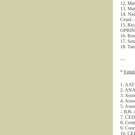
12. Mar
13. Mar
14. Nai
Ceará 
15. Ric
OPRI
16. Ros
17. So
18. Tan
—
*
Entid
1. AATR
2. ANAÍ
3. Asso
4. Asso
5. Asso
– RJ6. 
7. CED
8. Cen
9. Coor
10. CEP