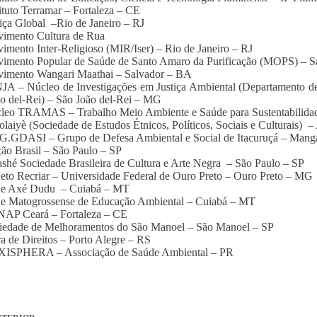
tituto Terramar – Fortaleza – CE
tiça Global –Rio de Janeiro – RJ
vimento Cultura de Rua
imento Inter-Religioso (MIR/Iser) – Rio de Janeiro – RJ
imento Popular de Saúde de Santo Amaro da Purificação (MOPS) – S
vimento Wangari Maathai – Salvador – BA
JA – Núcleo de Investigações em Justiça Ambiental (Departamento de
o del-Rei) – São João del-Rei – MG
leo TRAMAS – Trabalho Meio Ambiente e Saúde para Sustentabilidad
laiyè (Sociedade de Estudos Étnicos, Políticos, Sociais e Culturais) –
.GDASI – Grupo de Defesa Ambiental e Social de Itacuruçá – Manga
ão Brasil – São Paulo – SP
ashé Sociedade Brasileira de Cultura e Arte Negra – São Paulo – SP
jeto Recriar – Universidade Federal de Ouro Preto – Ouro Preto – MG
de Axé Dudu – Cuiabá – MT
de Matogrossense de Educação Ambiental – Cuiabá – MT
NAP Ceará – Fortaleza – CE
ciedade de Melhoramentos do São Manoel – São Manoel – SP
ra de Direitos – Porto Alegre – RS
XISPHERA – Associação de Saúde Ambiental – PR