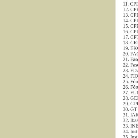
11. CPP
12. CPP
13. CP
14. CPP
15. CP
16. CPP
17. CP
18. CRI
19. EKO
20. FA
21. Fas
22. Fas
23. FD
24. FI
25. Fó
26. Fór
27. FU
28. GE
29. GP
30. GT
31. IAR
32. Iba
33. INE
34. Ins
35. Ins