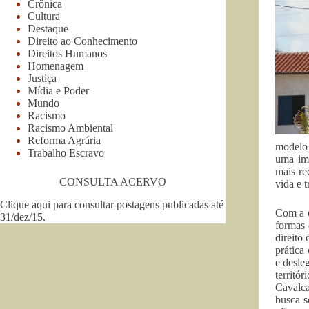
Crônica
Cultura
Destaque
Direito ao Conhecimento
Direitos Humanos
Homenagem
Justiça
Mídia e Poder
Mundo
Racismo
Racismo Ambiental
Reforma Agrária
modelo 
Trabalho Escravo
uma imp
mais re
CONSULTA ACERVO
vida e 
Clique aqui para consultar postagens publicadas até
Com a c
31/dez/15
.
formas 
direito
prática
e desle
territó
Cavalca
busca s