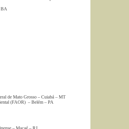
– BA
eral de Mato Grosso – Cuiabá – MT
iental (FAOR) – Belém – PA
minense – Macaé – RJ