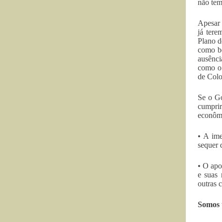
não tem
Apesar 
já tere
Plano d
como be
ausênci
como o 
de Col
Se o Go
cumprir
econômi
• A im
sequer d
• O apo
e suas 
outras 
Somos 