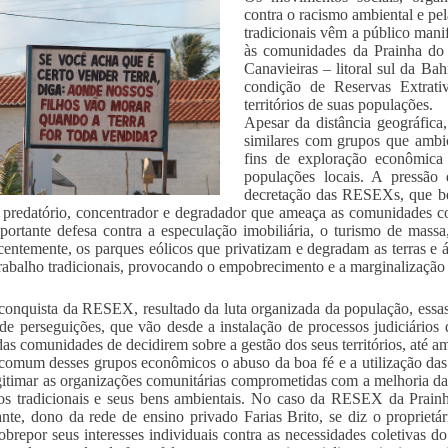
contra o racismo ambiental e pel
tradicionais vêm a público manif
às comunidades da Prainha do 
Canavieiras – litoral sul da Bah
condição de Reservas Extrati
territórios de suas populações.
Apesar da distância geográfica
similares com grupos que ambic
fins de exploração econômica 
populações locais. A pressão
decretação das RESEXs, que be
predatório, concentrador e degradador que ameaça as comunidades c
ortante defesa contra a especulação imobiliária, o turismo de massa,
centemente, os parques eólicos que privatizam e degradam as terras e
trabalho tradicionais, provocando o empobrecimento e a marginalização
onquista da RESEX, resultado da luta organizada da população, essas
de perseguições, que vão desde a instalação de processos judiciários
 das comunidades de decidirem sobre a gestão dos seus territórios, até 
 comum desses grupos econômicos o abuso da boa fé e a utilização das
gitimar as organizações comunitárias comprometidas com a melhoria da
rios tradicionais e seus bens ambientais. No caso da RESEX da Prai
nte, dono da rede de ensino privado Farias Brito, se diz o proprietá
obrepor seus interesses individuais contra as necessidades coletivas 