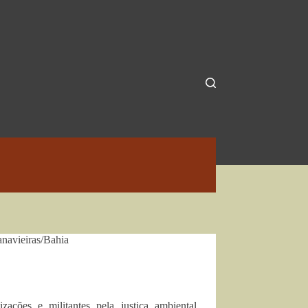
anavieiras/Bahia
zações e militantes pela justiça ambiental,