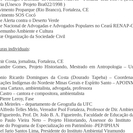
ria (Unesco Projeto Bra022/1998 )
imento Proparque (Rio Branco), Fortaleza, CE
vimento SOS Cocó
e Alerta contra o Deserto Verde
de Nacional de Advogadas e Advogados Populares no Ceará RENAP-
demunho Ambiente e Cultura
ræ Organização da Sociedade Civil
uras individuais
:
ir Costa, jornalista, Fortaleza, CE
xandre Gomes, Projeto Historiando, Mestrado em Antropologia – 
onio Ricardo Domingues da Costa (Dourado Tapeba) – Coordenad
ações Indígenas do Nordeste Minas Gerais e Espírito Santo – APOI
ana Cartaxo, ambientalista, advogada, professora
 Castro – cantora e compositora, ambientalista
 Pierre Leroy, Fase
ah Meireles – departamento de Geografia da UFC
 Alfredo Telles Melo, Vereador Psol Fortaleza, Professor de Dir. Ambie
 Figueiredo, Prof. Dr. João B. A. Figueiredo, Faculdade de Educação 
ão Paulo Vieira Neto – Projeto Historiando, Assessor do Instit
nte do Programa de Especialização em Patrimônio -PEP/IPHAN
ael Jario Santos Lima, Presidente do Instituto Ambiental Viramundo