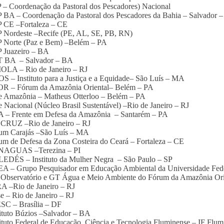
 – Coordenação da Pastoral dos Pescadores) Nacional
 BA – Coordenação da Pastoral dos Pescadores da Bahia – Salvador 
P CE –Fortaleza – CE
 Nordeste –Recife (PE, AL, SE, PB, RN)
P Norte (Paz e Bem) –Belém – PA
 Juazeiro – BA
T BA – Salvador – BA
OLA – Rio de Janeiro – RJ
S – Instituto para a Justiça e a Equidade– São Luís – MA
OR – Fórum da Amazônia Oriental– Belém – PA
e Amazônia – Matheus Otterloo – Belém – PA
e Nacional (Núcleo Brasil Sustentável) –Rio de Janeiro – RJ
A – Frente em Defesa da Amazônia – Santarém – PA
OCRUZ –Rio de Janeiro – RJ
rum Carajás –São Luís – MA
um de Defesa da Zona Costeira do Ceará – Fortaleza – CE
NAGUAS –Terezina – PI
LEDÉS – Instituto da Mulher Negra – São Paulo – SP
EA – Grupo Pesquisador em Educação Ambiental da Universidade Fed
 Observatório e GT Água e Meio Ambiente do Fórum da Amazônia Or
A –Rio de Janeiro – RJ
se – Rio de Janeiro – RJ
SC – Brasília – DF
tituto Búzios –Salvador – BA
tituto Federal de Educação, Ciência e Tecnologia Fluminense – IF Flu