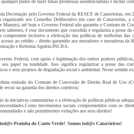
 qualquer pudor de fazer falsas promessas assistencialistas e incitar co
da Decretação pelo Governo Federal da RESEX de Canavieiras, em 2
m organizado seu Conselho Deliberativo (no caso de Canavieiras, a 
e Manejo), até hoje o Governo Federal não garantiu o Contrato de C
m sabemos, é esse documento que consolida e regulariza a posse da 
a compromete inclusive a efetivação das políticas de melhorias das
acesso ao crédito – direito garantido aos moradores e moradoras da 
onização e Reforma Agrária-INCRA.
verno Federal, com apoio e legitimação dos outros poderes públicos
 seu papel na totalidade. Isso significa regularizar a posse das c
cos e seus projetos de degradação social e ambiental. Nesse sentido ex
ediata emissão do Contrato de Concessão de Direito Real de Uso
e recuo na garantia dos direitos coletivos;
io às iniciativas comunitárias e a efetivação de políticas públicas adeq
necessidades.Como movimentos sociais comprometidos com os direit
comunidades e não permitiremos violações aos seus direitos!
tod@s Prainha do Canto Verde! Somos tod@s Canavieiras!