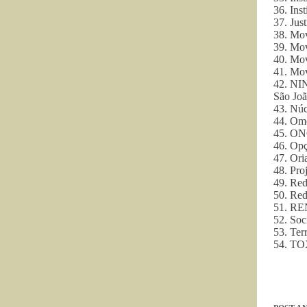
36. Ins
37. Jus
38. Mo
39. Mov
40. Mov
41. Mo
42. NIN
São Joã
43. Núc
44. Omo
45. ONG
46. Opç
47. Ori
48. Pro
49. Re
50. Re
51. RE
52. So
53. Ter
54. TO