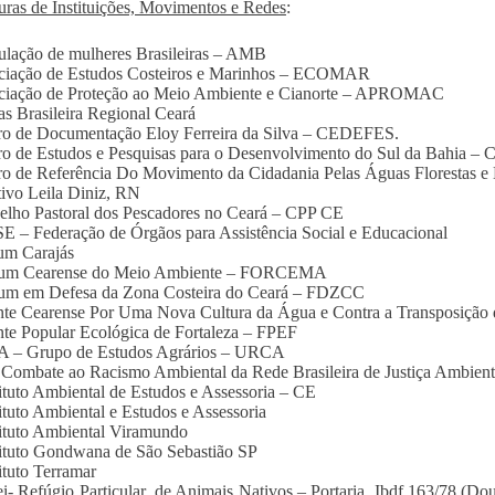
uras de Instituições, Movimentos e Redes
:
culação de mulheres Brasileiras – AMB
ociação de Estudos Costeiros e Marinhos – ECOMAR
ociação de Proteção ao Meio Ambiente e Cianorte – APROMAC
tas Brasileira Regional Ceará
ro de Documentação Eloy Ferreira da Silva – CEDEFES.
ro de Estudos e Pesquisas para o Desenvolvimento do Sul da Bahia 
ro de Referência Do Movimento da Cidadania Pelas Águas Florestas e 
tivo Leila Diniz, RN
elho Pastoral dos Pescadores no Ceará – CPP CE
E – Federação de Órgãos para Assistência Social e Educacional
um Carajás
rum Cearense do Meio Ambiente – FORCEMA
rum em Defesa da Zona Costeira do Ceará – FDZCC
nte Cearense Por Uma Nova Cultura da Água e Contra a Transposição 
nte Popular Ecológica de Fortaleza – FPEF
A – Grupo de Estudos Agrários – URCA
Combate ao Racismo Ambiental da Rede Brasileira de Justiça Ambient
tituto Ambiental de Estudos e Assessoria – CE
tituto Ambiental e Estudos e Assessoria
tituto Ambiental Viramundo
tituto Gondwana de São Sebastião SP
tituto Terramar
rei- Refúgio Particular de Animais Nativos – Portaria Ibdf 163/78 (