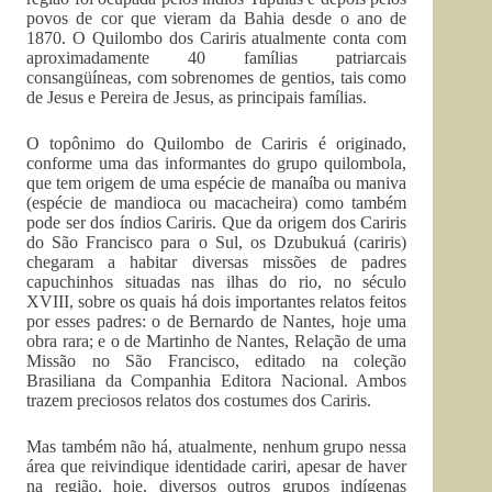
povos de cor que vieram da Bahia desde o ano de
1870. O Quilombo dos Cariris atualmente conta com
aproximadamente 40 famílias patriarcais
consangüíneas, com sobrenomes de gentios, tais como
de Jesus e Pereira de Jesus, as principais famílias.
O topônimo do Quilombo de Cariris é originado,
conforme uma das informantes do grupo quilombola,
que tem origem de uma espécie de manaíba ou maniva
(espécie de mandioca ou macacheira) como também
pode ser dos índios Cariris. Que da origem dos Cariris
do São Francisco para o Sul, os Dzubukuá (cariris)
chegaram a habitar diversas missões de padres
capuchinhos situadas nas ilhas do rio, no século
XVIII, sobre os quais há dois importantes relatos feitos
por esses padres: o de Bernardo de Nantes, hoje uma
obra rara; e o de Martinho de Nantes, Relação de uma
Missão no São Francisco, editado na coleção
Brasiliana da Companhia Editora Nacional. Ambos
trazem preciosos relatos dos costumes dos Cariris.
Mas também não há, atualmente, nenhum grupo nessa
área que reivindique identidade cariri, apesar de haver
na região, hoje, diversos outros grupos indígenas