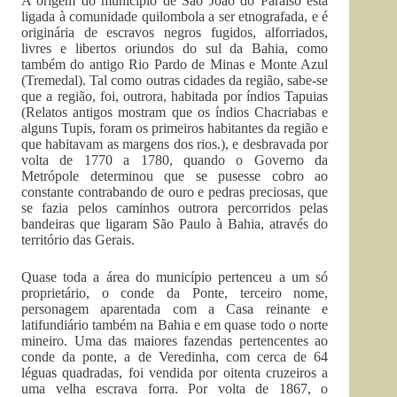
A origem do município de São João do Paraíso está
ligada à comunidade quilombola a ser etnografada, e é
originária de escravos negros fugidos, alforriados,
livres e libertos oriundos do sul da Bahia, como
também do antigo Rio Pardo de Minas e Monte Azul
(Tremedal). Tal como outras cidades da região, sabe-se
que a região, foi, outrora, habitada por índios Tapuias
(Relatos antigos mostram que os índios Chacriabas e
alguns Tupis, foram os primeiros habitantes da região e
que habitavam as margens dos rios.), e desbravada por
volta de 1770 a 1780, quando o Governo da
Metrópole determinou que se pusesse cobro ao
constante contrabando de ouro e pedras preciosas, que
se fazia pelos caminhos outrora percorridos pelas
bandeiras que ligaram São Paulo à Bahia, através do
território das Gerais.
Quase toda a área do município pertenceu a um só
proprietário, o conde da Ponte, terceiro nome,
personagem aparentada com a Casa reinante e
latifundiário também na Bahia e em quase todo o norte
mineiro. Uma das maiores fazendas pertencentes ao
conde da ponte, a de Veredinha, com cerca de 64
léguas quadradas, foi vendida por oitenta cruzeiros a
uma velha escrava forra. Por volta de 1867, o