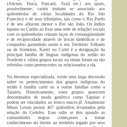
(Aticum, Trucá, Pancará, Tuxá etc.) aos quais,
possivelmente, cariris tenham se associado aos
quilombolas de várias localidades do Rio São
Francisco e de seus tributários, tais como o Rio Pardo
e de seu afluente menor o Rio são João. Os índios
tapuias ou Cariris ao fixar uma rede de relações sociais
com os quilombolas criaram laços de consangüinidade
e de reciprocidade através de trocas simbólicas e de
compadrio garantindo assim o seu Território Trilhado
ou de fronteiras. Kariri ou Cariri é a designação da
principal família de línguas indígenas do sertão do
Nordeste e vários grupos locais ou etnias foram ou são
referidos como pertencentes ou relacionados a ela.
Na literatura especializada, existe uma larga discussão
sobre os pertencimentos dos grupos indígenas do
sertão à família cariri ou a outras famílias como a
Tarairiu. Historicamente, esses grupos aparecem
denominados de modo genérico como Tapuias e
podem ser vinculados ao tronco macro-jê. Atualmente
Minas Gerais possui 467 quilombos levantados pela
relação do Cedefes. Esse salto se deu quando as
comunidades negras começaram a tomar
conhecimento do direito ao território legado por seus