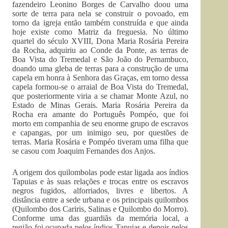
fazendeiro Leonino Borges de Carvalho doou uma
sorte de terra para nela se construir o povoado, em
torno da igreja então também construída e que ainda
hoje existe como Matriz da freguesia. No último
quartel do século XVIII, Dona Maria Rosária Pereira
da Rocha, adquiriu ao Conde da Ponte, as terras de
Boa Vista do Tremedal e São João do Pernambuco,
doando uma gleba de terras para a construção de uma
capela em honra à Senhora das Graças, em torno dessa
capela formou-se o arraial de Boa Vista do Tremedal,
que posteriormente viria a se chamar Monte Azul, no
Estado de Minas Gerais. Maria Rosária Pereira da
Rocha era amante do Português Pompéo, que foi
morto em companhia de seu enorme grupo de escravos
e capangas, por um inimigo seu, por questões de
terras. Maria Rosária e Pompéo tiveram uma filha que
se casou com Joaquim Fernandes dos Anjos.
A origem dos quilombolas pode estar ligada aos índios
Tapuias e às suas relações e trocas entre os escravos
negros fugidos, alforriados, livres e libertos. A
distância entre a sede urbana e os principais quilombos
(Quilombo dos Cariris, Salinas e Quilombo do Morro).
Conforme uma das guardiãs da memória local, a
região foi ocupada pelos índios Tapuias e depois pelos