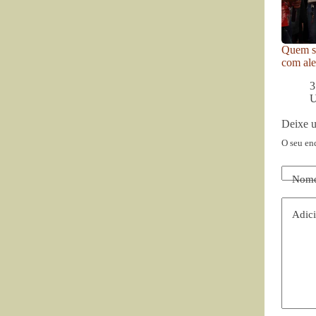
Quem se
com ale
3
U
Deixe 
O seu en
Nom
Adici