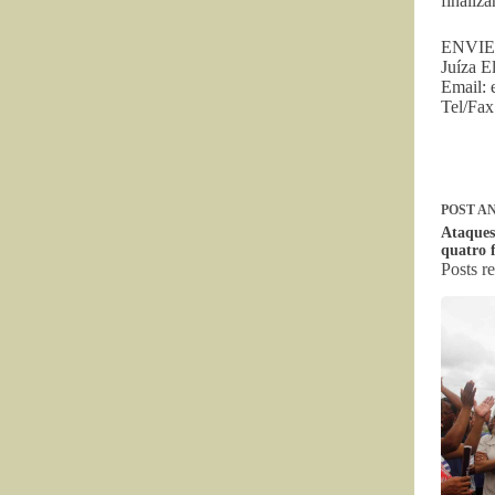
finaliz
ENVIE
Juíza E
Email:
Tel/Fax
POST
AN
Ataques
quatro 
Posts r