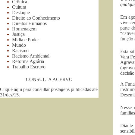
Crônica
qualque
Cultura
Destaque
Em agos
Direito ao Conhecimento
vive ce
Direitos Humanos
parte d
Homenagem
“cative
Justiça
função 
Mídia e Poder
Mundo
Racismo
Esta si
Racismo Ambiental
Vara Fe
Reforma Agrária
Agravan
Trabalho Escravo
(agravo
decisão
CONSULTA ACERVO
A Funai
Clique aqui para consultar postagens publicadas até
instrum
31/dez/15
.
Desemba
Nesse m
famílias
Diante 
sensibi