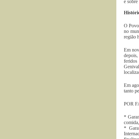
e sobre
Históri
O Povo 
no muni
região 
Em nove
depois,
feridos
Genival
localiz
Em agos
tanto p
POR F
* Garan
comida,
* Gara
Interna