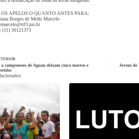
ando a demarcação de todas as terras indígenas.
 OS APELOS O QUANTO ANTES PARA:
liana Borges de Mello Marcelo
emarcelo@trf3.jus.br
: (11) 30121373
TERIOR
 a camponeses de Aguan deixam cinco mortos e
Jovens de 
feridos
elacionados