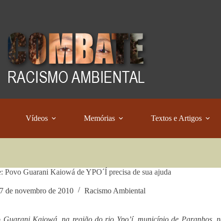
Vídeos
Memórias
Textos e Artigos
: Povo Guarani Kaiowá de YPO´Í precisa de sua ajuda
7 de novembro de 2010
Racismo Ambiental
Guarani Kaiowá, na região do rio Ypo’í, município de Paranhos, n