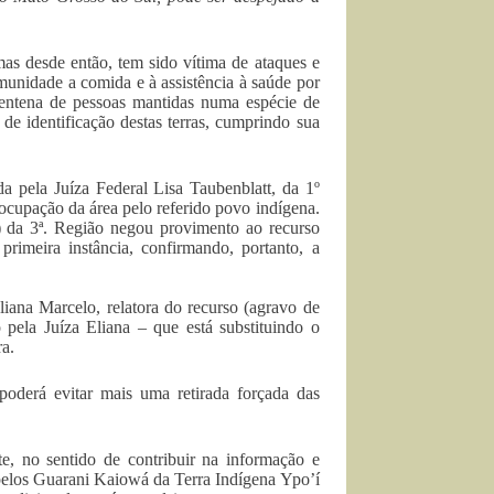
as desde então, tem sido vítima de ataques e
munidade a comida e à assistência à saúde por
centena de pessoas mantidas numa espécie de
de identificação destas terras, cumprindo sua
da pela Juíza Federal Lisa Taubenblatt, da 1º
ocupação da área pelo referido povo indígena.
) da 3ª. Região negou provimento ao recurso
primeira instância, confirmando, portanto, a
iana Marcelo, relatora do recurso (agravo de
pela Juíza Eliana – que está substituindo o
a.
oderá evitar mais uma retirada forçada das
te, no sentido de contribuir na informação e
a pelos Guarani Kaiowá da Terra Indígena Ypo’í