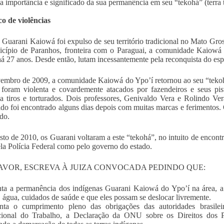
 a importância e significado da sua permanência em seu “tekohá” (terra t
co de violências
Guarani Kaiowá foi expulso de seu território tradicional no Mato Gros
cípio de Paranhos, fronteira com o Paraguai, a comunidade Kaiowá f
há 27 anos. Desde então, lutam incessantemente pela reconquista do es
mbro de 2009, a comunidade Kaiowá do Ypo’í retornou ao seu “tekohá” 
 foram violenta e covardemente atacados por fazendeiros e seus pis
 a tiros e torturados. Dois professores, Genivaldo Vera e Rolindo Ve
do foi encontrado alguns dias depois com muitas marcas e ferimentos. 
ado.
to de 2010, os Guarani voltaram a este “tekohá”, no intuito de encon
ela Polícia Federal como pelo governo do estado.
AVOR, ESCREVA À JUIZA CONVOCADA PEDINDO QUE:
ta a permanência dos indígenas Guarani Kaiowá do Ypo’í na área, a
 água, cuidados de saúde e que eles possam se deslocar livremente.
nta o cumprimento pleno das obrigações das autoridades brasil
cional do Trabalho, a Declaração da ONU sobre os Direitos dos Po