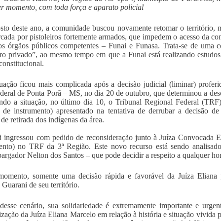
r momento, com toda força e aparato policial
to deste ano, a comunidade buscou novamente retomar o território, m
rcada por pistoleiros fortemente armados, que impedem o acesso da co
os órgãos públicos competentes – Funai e Funasa. Trata-se de uma 
iro privado”, ao mesmo tempo em que a Funai está realizando estudos 
constitucional.
tuação ficou mais complicada após a decisão judicial (liminar) proferi
deral de Ponta Porã – MS, no dia 20 de outubro, que determinou a des
do a situação, no último dia 10, o Tribunal Regional Federal (TRF
 de instrumento) apresentado na tentativa de derrubar a decisão de 
 de retirada dos indígenas da área.
 ingressou com pedido de reconsideração junto à Juíza Convocada El
ento) no TRF da 3ª Região. Este novo recurso está sendo analisado 
rgador Nelton dos Santos – que pode decidir a respeito a qualquer hor
omento, somente uma decisão rápida e favorável da Juíza Eliana p
 Guarani de seu território.
desse cenário, sua solidariedade é extremamente importante e urgen
lização da Juíza Eliana Marcelo em relação à história e situação vivid