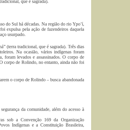
radicional, que é sagrada).
so do Sul há décadas. Na região do rio Ypo’í,
oi expulsa pela ação de fazendeiros daquela
paço usurpado.
(terra tradicional, que é sagrada). Três dias
toleiros. Na ocasião, vários indígenas foram
ra, foram levados e assassinados. O corpo de
O corpo de Rolindo, no entanto, ainda não foi
trarem o corpo de Rolindo – busca abandonada
 segurança da comunidade, além do acesso à
eiras sob a Convenção 169 da Organização
vos Indígenas e a Constituição Brasileira,