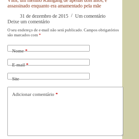
Vítor, um menino Kaingang de apenas dois anos, é
assassinado enquanto era amamentado pela mãe
31 de dezembro de 2015
Um comentário
Deixe um comentário
O seu endereço de e-mail não será publicado.
Campos obrigatórios
são marcados com
*
Nome
*
E-mail
*
Site
Adicionar comentário
*