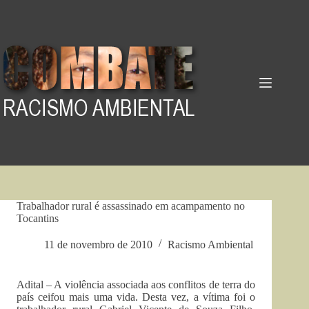
Pular
para
o
conteúdo
Trabalhador rural é assassinado em acampamento no
Tocantins
11 de novembro de 2010
Racismo Ambiental
Adital – A violência associada aos conflitos de terra do
país ceifou mais uma vida. Desta vez, a vítima foi o