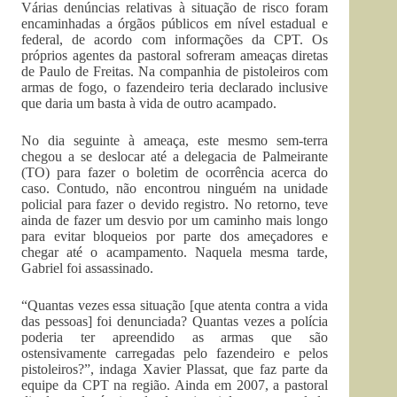
Várias denúncias relativas à situação de risco foram
encaminhadas a órgãos públicos em nível estadual e
federal, de acordo com informações da CPT. Os
próprios agentes da pastoral sofreram ameaças diretas
de Paulo de Freitas. Na companhia de pistoleiros com
armas de fogo, o fazendeiro teria declarado inclusive
que daria um basta à vida de outro acampado.
No dia seguinte à ameaça, este mesmo sem-terra
chegou a se deslocar até a delegacia de Palmeirante
(TO) para fazer o boletim de ocorrência acerca do
caso. Contudo, não encontrou ninguém na unidade
policial para fazer o devido registro. No retorno, teve
ainda de fazer um desvio por um caminho mais longo
para evitar bloqueios por parte dos ameçadores e
chegar até o acampamento. Naquela mesma tarde,
Gabriel foi assassinado.
“Quantas vezes essa situação [que atenta contra a vida
das pessoas] foi denunciada? Quantas vezes a polícia
poderia ter apreendido as armas que são
ostensivamente carregadas pelo fazendeiro e pelos
pistoleiros?”, indaga Xavier Plassat, que faz parte da
equipe da CPT na região. Ainda em 2007, a pastoral