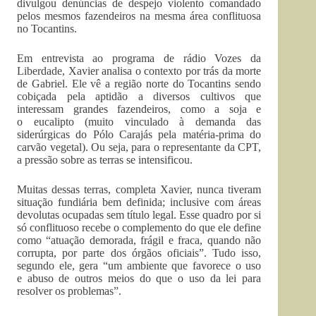
divulgou denúncias de despejo violento comandado
pelos mesmos fazendeiros na mesma área conflituosa
no Tocantins.
Em entrevista ao programa de rádio Vozes da
Liberdade, Xavier analisa o contexto por trás da morte
de Gabriel. Ele vê a região norte do Tocantins sendo
cobiçada pela aptidão a diversos cultivos que
interessam grandes fazendeiros, como a soja e
o eucalipto (muito vinculado à demanda das
siderúrgicas do Pólo Carajás pela matéria-prima do
carvão vegetal). Ou seja, para o representante da CPT,
a pressão sobre as terras se intensificou.
Muitas dessas terras, completa Xavier, nunca tiveram
situação fundiária bem definida; inclusive com áreas
devolutas ocupadas sem título legal. Esse quadro por si
só conflituoso recebe o complemento do que ele define
como “atuação demorada, frágil e fraca, quando não
corrupta, por parte dos órgãos oficiais”. Tudo isso,
segundo ele, gera “um ambiente que favorece o uso
e abuso de outros meios do que o uso da lei para
resolver os problemas”.