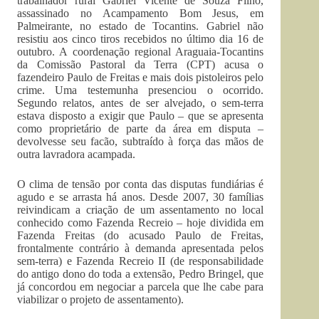
trabalhador rural Gabriel Vicente de Souza Filho,
assassinado no Acampamento Bom Jesus, em
Palmeirante, no estado de Tocantins. Gabriel não
resistiu aos cinco tiros recebidos no último dia 16 de
outubro. A coordenação regional Araguaia-Tocantins
da Comissão Pastoral da Terra (CPT) acusa o
fazendeiro Paulo de Freitas e mais dois pistoleiros pelo
crime. Uma testemunha presenciou o ocorrido.
Segundo relatos, antes de ser alvejado, o sem-terra
estava disposto a exigir que Paulo – que se apresenta
como proprietário de parte da área em disputa –
devolvesse seu facão, subtraído à força das mãos de
outra lavradora acampada.
O clima de tensão por conta das disputas fundiárias é
agudo e se arrasta há anos. Desde 2007, 30 famílias
reivindicam a criação de um assentamento no local
conhecido como Fazenda Recreio – hoje dividida em
Fazenda Freitas (do acusado Paulo de Freitas,
frontalmente contrário à demanda apresentada pelos
sem-terra) e Fazenda Recreio II (de responsabilidade
do antigo dono do toda a extensão, Pedro Bringel, que
já concordou em negociar a parcela que lhe cabe para
viabilizar o projeto de assentamento).