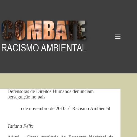
Pular
para
o
conteúdo
Defensoras de Direitos Humanos denunciam
perseguição no país
5 de novembro de 2010
Racismo Ambiental
Tatiana Félix