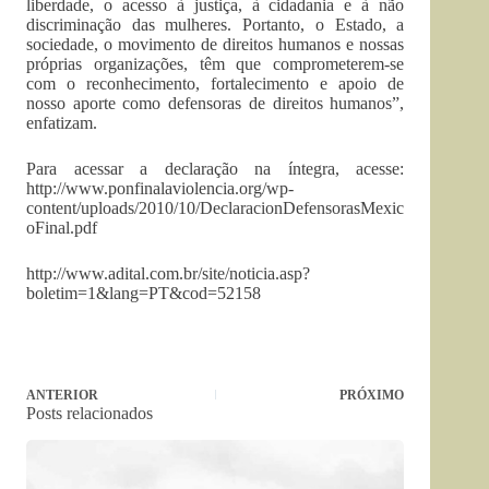
liberdade, o acesso à justiça, à cidadania e à não
discriminação das mulheres. Portanto, o Estado, a
sociedade, o movimento de direitos humanos e nossas
próprias organizações, têm que comprometerem-se
com o reconhecimento, fortalecimento e apoio de
nosso aporte como defensoras de direitos humanos”,
enfatizam.
Para acessar a declaração na íntegra, acesse:
http://www.ponfinalaviolencia.org/wp-
content/uploads/2010/10/DeclaracionDefensorasMexic
oFinal.pdf
http://www.adital.com.br/site/noticia.asp?
boletim=1&lang=PT&cod=52158
ANTERIOR
PRÓXIMO
Posts relacionados