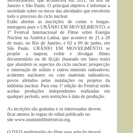
Movi(e)mento, que acontecerá em 2011, no Rio de
Janeiro e São Paulo. O principal objetivo é informar a
sociedade sobre os riscos das atividades que envolvem
todo o processo do ciclo nuclear.
Estão abertas as inscrições de curtas e longas-
metragens para o URÂNIO EM MOVI(E)MENTO, o
1º Festival Internacional de Filme sobre Energia
Nuclear na América Latina, que acontece de 21 a 28
de maio, no Rio de Janeiro, e 02 a 09 de junho, em
São Paulo. URÂNIO EM MOVI(E)MENTO se
propõe a mapear, exibir e divulgar filmes
documentário ou de ficção (baseado em fatos reais)
que abordem os aspectos do ciclo nuclear; prospecção
e mineração de urânio e outros minerais radioativos;
acidentes nucleares ou com materiais radioativos;
povos afetados pelas instalações ou projetos da
indústria nuclear. Para esta 1ª edição do Festival serão
aceitas produções independentes realizadas em
qualquer período, sem restrições à data de produção.
As incrições são gratuitas e os interessados devem
ficar atentos às regras do edital publicado no
site www.uraniumfilmfestival.org.
O DVD multirregião do filme para seleção deverá