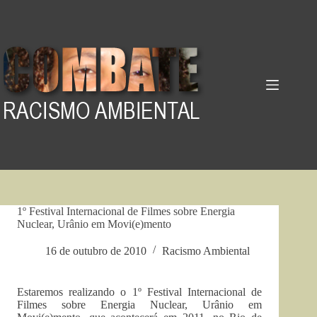
Pular
para
o
conteúdo
1º Festival Internacional de Filmes sobre Energia
Nuclear, Urânio em Movi(e)mento
16 de outubro de 2010
Racismo Ambiental
Estaremos realizando o 1º Festival Internacional de
Filmes sobre Energia Nuclear, Urânio em