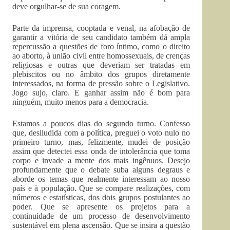
deve orgulhar-se de sua coragem.
Parte da imprensa, cooptada e venal, na afobação de
garantir a vitória de seu candidato também dá ampla
repercussão a questões de foro íntimo, como o direito
ao aborto, à união civil entre homossexuais, de crenças
religiosas e outras que deveriam ser tratadas em
plebiscitos ou no âmbito dos grupos diretamente
interessados, na forma de pressão sobre o Legislativo.
Jogo sujo, claro. E ganhar assim não é bom para
ninguém, muito menos para a democracia.
Estamos a poucos dias do segundo turno. Confesso
que, desiludida com a política, preguei o voto nulo no
primeiro turno, mas, felizmente, mudei de posição
assim que detectei essa onda de intolerância que toma
corpo e invade a mente dos mais ingênuos. Desejo
profundamente que o debate suba alguns degraus e
aborde os temas que realmente interessam ao nosso
país e à população. Que se compare realizações, com
números e estatísticas, dos dois grupos postulantes ao
poder. Que se apresente os projetos para a
continuidade de um processo de desenvolvimento
sustentável em plena ascensão. Que se insira a questão