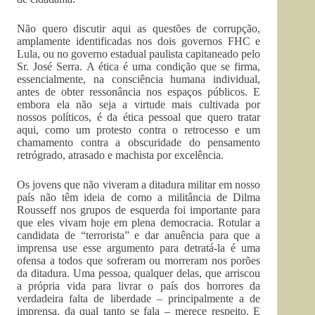
Não quero discutir aqui as questões de corrupção,
amplamente identificadas nos dois governos FHC e
Lula, ou no governo estadual paulista capitaneado pelo
Sr. José Serra. A ética é uma condição que se firma,
essencialmente, na consciência humana individual,
antes de obter ressonância nos espaços públicos. E
embora ela não seja a virtude mais cultivada por
nossos políticos, é da ética pessoal que quero tratar
aqui, como um protesto contra o retrocesso e um
chamamento contra a obscuridade do pensamento
retrógrado, atrasado e machista por excelência.
Os jovens que não viveram a ditadura militar em nosso
país não têm ideia de como a militância de Dilma
Rousseff nos grupos de esquerda foi importante para
que eles vivam hoje em plena democracia. Rotular a
candidata de “terrorista” e dar anuência para que a
imprensa use esse argumento para detratá-la é uma
ofensa a todos que sofreram ou morreram nos porões
da ditadura. Uma pessoa, qualquer delas, que arriscou
a própria vida para livrar o país dos horrores da
verdadeira falta de liberdade – principalmente a de
imprensa, da qual tanto se fala – merece respeito. E