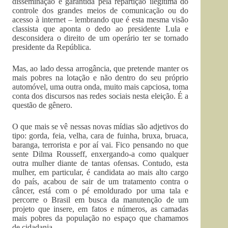
disseminação é garantida pela repartição ilegítima do
controle dos grandes meios de comunicação ou do
acesso à internet – lembrando que é esta mesma visão
classista que aponta o dedo ao presidente Lula e
desconsidera o direito de um operário ter se tornado
presidente da República.
Mas, ao lado dessa arrogância, que pretende manter os
mais pobres na lotação e não dentro do seu próprio
automóvel, uma outra onda, muito mais capciosa, toma
conta dos discursos nas redes sociais nesta eleição. É a
questão de gênero.
O que mais se vê nessas novas mídias são adjetivos do
tipo: gorda, feia, velha, cara de fuinha, bruxa, bruaca,
baranga, terrorista e por aí vai. Fico pensando no que
sente Dilma Rousseff, enxergando-a como qualquer
outra mulher diante de tantas ofensas. Contudo, esta
mulher, em particular, é candidata ao mais alto cargo
do país, acabou de sair de um tratamento contra o
câncer, está com o pé emoldurado por uma tala e
percorre o Brasil em busca da manutenção de um
projeto que insere, em fatos e números, as camadas
mais pobres da população no espaço que chamamos
de cidadania.