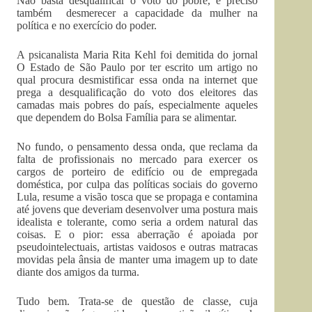
Não basta desqualificar o voto do pobre, é preciso
também desmerecer a capacidade da mulher na
política e no exercício do poder.
A psicanalista Maria Rita Kehl foi demitida do jornal
O Estado de São Paulo por ter escrito um artigo no
qual procura desmistificar essa onda na internet que
prega a desqualificação do voto dos eleitores das
camadas mais pobres do país, especialmente aqueles
que dependem do Bolsa Família para se alimentar.
No fundo, o pensamento dessa onda, que reclama da
falta de profissionais no mercado para exercer os
cargos de porteiro de edifício ou de empregada
doméstica, por culpa das políticas sociais do governo
Lula, resume a visão tosca que se propaga e contamina
até jovens que deveriam desenvolver uma postura mais
idealista e tolerante, como seria a ordem natural das
coisas. E o pior: essa aberração é apoiada por
pseudointelectuais, artistas vaidosos e outras matracas
movidas pela ânsia de manter uma imagem up to date
diante dos amigos da turma.
Tudo bem. Trata-se de questão de classe, cuja