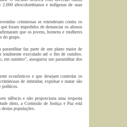
r 2.000 afrocolombianos e indígenas de suas
vestidas criminosas se estenderam contra os
ue foram impedidos de denunciar os abusos
s afirmaram que os jovens, homens e mulheres
o do grupo.
a paramilitar faz parte de um plano maior de
er totalmente executado até o fim de outubro.
so, em outubro”, assegurou um paramilitar dos
amente econômicos e que desejam controlar os
s criminosas de intimidar, expulsar e matar são
 políticos.
 em silêncio e não proporciona uma resposta
tude disto, a Comissão de Justiça e Paz está
s destas populações.