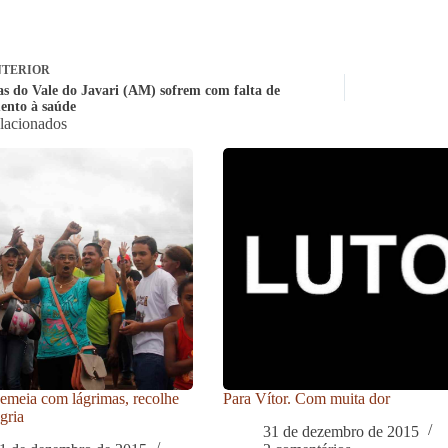
TERIOR
as do Vale do Javari (AM) sofrem com falta de
ento à saúde
elacionados
meia com lágrimas, recolhe
Para Vítor. Com muita dor
gria
31 de dezembro de 2015