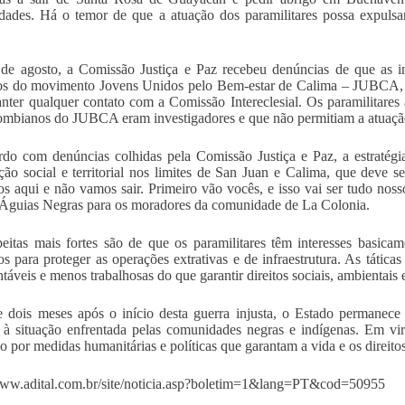
ades. Há o temor de que a atuação dos paramilitares possa expulsa
e agosto, a Comissão Justiça e Paz recebeu denúncias de que as in
s do movimento Jovens Unidos pelo Bem-estar de Calima – JUBCA, q
nter qualquer contato com a Comissão Intereclesial. Os paramilitare
ombianos do JUBCA eram investigadores e que não permitiam a atuaçã
do com denúncias colhidas pela Comissão Justiça e Paz, a estratégi
ão social e territorial nos limites de San Juan e Calima, que deve s
s aqui e não vamos sair. Primeiro vão vocês, e isso vai ser tudo nos
Águias Negras para os moradores da comunidade de La Colonia.
eitas mais fortes são de que os paramilitares têm interesses basic
rios para proteger as operações extrativas e de infraestrutura. As tática
táveis e menos trabalhosas do que garantir direitos sociais, ambientais e
 dois meses após o início desta guerra injusta, o Estado permanece
l à situação enfrentada pelas comunidades negras e indígenas. Em vir
o por medidas humanitárias e políticas que garantam a vida e os direito
www.adital.com.br/site/noticia.asp?boletim=1&lang=PT&cod=50955