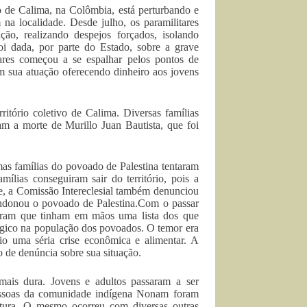
vo de Calima, na Colômbia, está perturbando e
na localidade. Desde julho, os paramilitares
ão, realizando despejos forçados, isolando
oi dada, por parte do Estado, sobre a grave
ares começou a se espalhar pelos pontos de
am sua atuação oferecendo dinheiro aos jovens
tório coletivo de Calima. Diversas famílias
am a morte de Murillo Juan Bautista, que foi
as famílias do povoado de Palestina tentaram
mílias conseguiram sair do território, pois a
me, a Comissão Intereclesial também denunciou
bandonou o povoado de Palestina.Com o passar
ciaram que tinham em mãos uma lista dos que
ógico na população dos povoados. O temor era
cio uma séria crise econômica e alimentar. A
 de denúncia sobre sua situação.
mais dura. Jovens e adultos passaram a ser
 pessoas da comunidade indígena Nonam foram
tura. O mesmo ocorreu com diversas outras