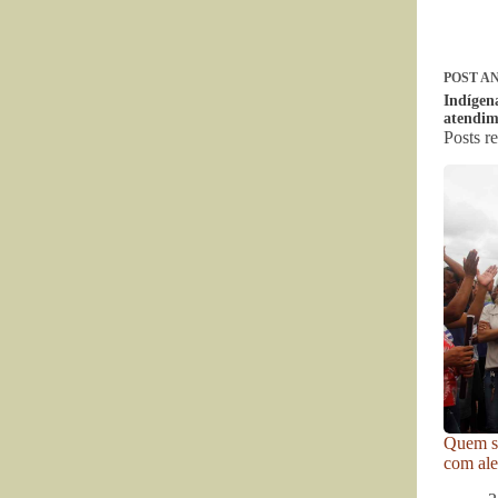
POST
AN
Indígen
atendim
Posts r
Quem se
com ale