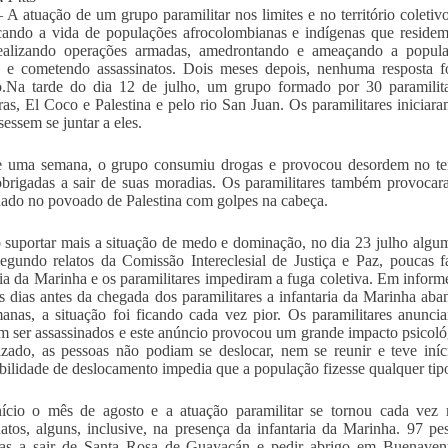
– A atuação de um grupo paramilitar nos limites e no território coleti
cando a vida de populações afrocolombianas e indígenas que residem 
realizando operações armadas, amedrontando e ameaçando a populaç
s e cometendo assassinatos. Dois meses depois, nenhuma resposta f
o.Na tarde do dia 12 de julho, um grupo formado por 30 paramilit
as, El Coco e Palestina e pelo rio San Juan. Os paramilitares iniciar
sessem se juntar a eles.
 uma semana, o grupo consumiu drogas e provocou desordem no terri
brigadas a sair de suas moradias. Os paramilitares também provocar
nado no povoado de Palestina com golpes na cabeça.
 suportar mais a situação de medo e dominação, no dia 23 julho algum
Segundo relatos da Comissão Intereclesial de Justiça e Paz, poucas fa
ria da Marinha e os paramilitares impediram a fuga coletiva. Em infor
s dias antes da chegada dos paramilitares a infantaria da Marinha a
anas, a situação foi ficando cada vez pior. Os paramilitares anun
m ser assassinados e este anúncio provocou um grande impacto psicol
izado, as pessoas não podiam se deslocar, nem se reunir e teve iní
bilidade de deslocamento impedia que a população fizesse qualquer tipo
ício o mês de agosto e a atuação paramilitar se tornou cada vez 
natos, alguns, inclusive, na presença da infantaria da Marinha. 97
das a sair de Santa Rosa de Guayacán e pedir abrigo em Buenaven