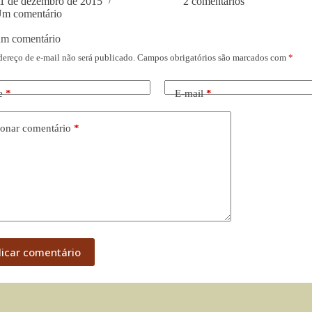
1 de dezembro de 2015
2 comentários
m comentário
um comentário
dereço de e-mail não será publicado.
Campos obrigatórios são marcados com
*
e
*
E-mail
*
onar comentário
*
licar comentário