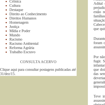
Crônica
Adital 
Cultura
prejudi
Destaque
estão 
Direito ao Conhecimento
família
Direitos Humanos
situaçã
Homenagem
Cabecer
Justiça
que qui
Mídia e Poder
Mundo
Durante
Racismo
foram o
Racismo Ambiental
assassi
Reforma Agrária
Trabalho Escravo
Por não
fugir. 
CONSULTA ACERVO
infanta
Clique aqui para consultar postagens publicadas até
que doi
31/dez/15
.
das sem
deveria
general
impossi
Teve in
assassi
obriga