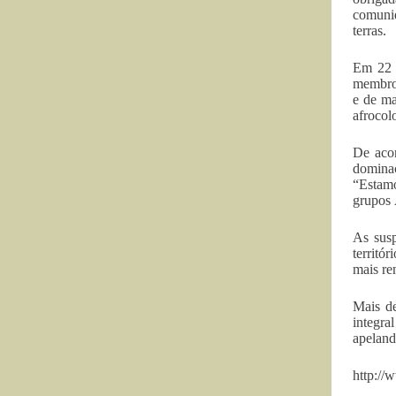
comunid
terras.
Em 22 d
membro
e de ma
afrocol
De acor
dominaç
“Estamo
grupos 
As susp
territó
mais ren
Mais de
integra
apeland
http://