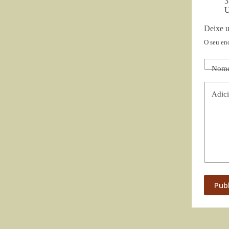
3
U
Deixe 
O seu en
Nom
Adici
Pub