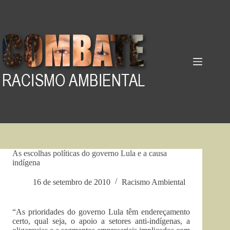
Pular
para
o
conteúdo
As escolhas políticas do governo Lula e a causa
indígena
16 de setembro de 2010
Racismo Ambiental
“As prioridades do governo Lula têm endereçamento
certo, qual seja, o apoio a setores anti-indígenas, a