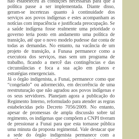
não estabeleceu as condições necessárias para que a
política passe a ser implementada. Diante disso,
geram-se incertezas quanto à continuidade dos
serviços aos povos indígenas e estes acompanham as
notícias com impaciência e justificada preocupação. Se
a saúde indígena fosse realmente uma prioridade o
governo teria posto em andamento uma política de
transição, até que o novo modelo pudesse dar conta de
todas as demandas. No entanto, na vacância de um
projeto de transição, a Funasa permanece como a
executora dos serviços, mas sem um programa de
trabalho, ficando a mercê das contingências e das
circunstâncias e foca a sua ação em planos e
estratégias emergenciais.
Já o órgão indigenista, a Funai, permanece como que
“congelado” ou adormecido, em decorrência de uma
reestruturação que não agradou aos povos indígenas e
os seus servidores. Planejam agora a publicação do
Regimento Interno, reformulado para atender as regras
estabelecidas pelo Decreto 7056/2009. No entanto,
apesar de promessas de ampla discussão sobre tal
regimento, os indígenas que compõem a CNPI tiveram
de pressionar a Funai para que esta tornasse pública
uma minuta da proposta regimental. Vale destacar que
a sede do órgão indigenista permanece com a