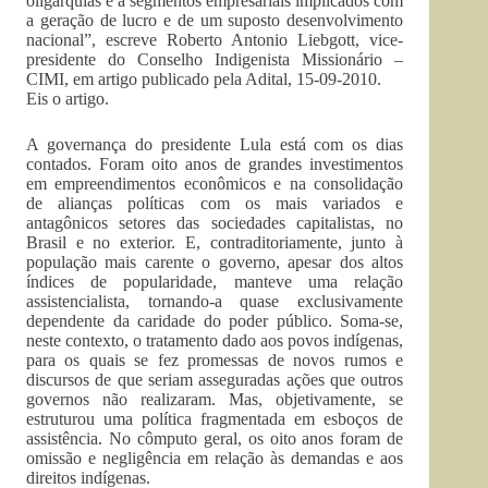
oligarquias e a segmentos empresariais implicados com
a geração de lucro e de um suposto desenvolvimento
nacional”, escreve Roberto Antonio Liebgott, vice-
presidente do Conselho Indigenista Missionário –
CIMI, em artigo publicado pela Adital, 15-09-2010.
Eis o artigo.
A governança do presidente Lula está com os dias
contados. Foram oito anos de grandes investimentos
em empreendimentos econômicos e na consolidação
de alianças políticas com os mais variados e
antagônicos setores das sociedades capitalistas, no
Brasil e no exterior. E, contraditoriamente, junto à
população mais carente o governo, apesar dos altos
índices de popularidade, manteve uma relação
assistencialista, tornando-a quase exclusivamente
dependente da caridade do poder público. Soma-se,
neste contexto, o tratamento dado aos povos indígenas,
para os quais se fez promessas de novos rumos e
discursos de que seriam asseguradas ações que outros
governos não realizaram. Mas, objetivamente, se
estruturou uma política fragmentada em esboços de
assistência. No cômputo geral, os oito anos foram de
omissão e negligência em relação às demandas e aos
direitos indígenas.