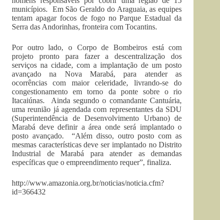
homens responsáveis por cobrir uma região de 15
municípios. Em São Geraldo do Araguaia, as equipes
tentam apagar focos de fogo no Parque Estadual da
Serra das Andorinhas, fronteira com Tocantins.
Por outro lado, o Corpo de Bombeiros está com
projeto pronto para fazer a descentralização dos
serviços na cidade, com a implantação de um posto
avançado na Nova Marabá, para atender as
ocorrências com maior celeridade, livrando-se do
congestionamento em torno da ponte sobre o rio
Itacaiúnas. Ainda segundo o comandante Cantuária,
uma reunião já agendada com representantes da SDU
(Superintendência de Desenvolvimento Urbano) de
Marabá deve definir a área onde será implantado o
posto avançado. “Além disso, outro posto com as
mesmas características deve ser implantado no Distrito
Industrial de Marabá para atender as demandas
específicas que o empreendimento requer”, finaliza.
http://www.amazonia.org.br/noticias/noticia.cfm?
id=366432