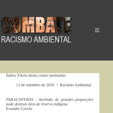
Pular
para
o
conteúdo
Índios Xikrin lutam contra queimadas
13 de setembro de 2010
Racismo Ambiental
PARAUAPEBAS – Incêndio de grandes proporções
pode destruir área de reserva indígena
Evandro Corrêa