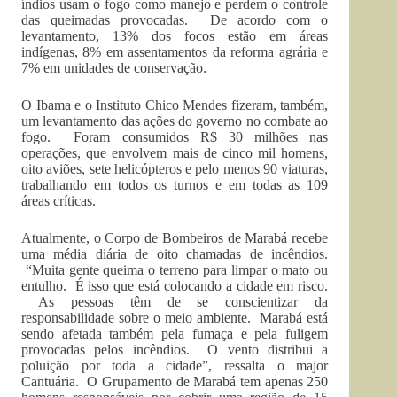
índios usam o fogo como manejo e perdem o controle
das queimadas provocadas. De acordo com o
levantamento, 13% dos focos estão em áreas
indígenas, 8% em assentamentos da reforma agrária e
7% em unidades de conservação.
O Ibama e o Instituto Chico Mendes fizeram, também,
um levantamento das ações do governo no combate ao
fogo. Foram consumidos R$ 30 milhões nas
operações, que envolvem mais de cinco mil homens,
oito aviões, sete helicópteros e pelo menos 90 viaturas,
trabalhando em todos os turnos e em todas as 109
áreas críticas.
Atualmente, o Corpo de Bombeiros de Marabá recebe
uma média diária de oito chamadas de incêndios.
“Muita gente queima o terreno para limpar o mato ou
entulho. É isso que está colocando a cidade em risco.
As pessoas têm de se conscientizar da
responsabilidade sobre o meio ambiente. Marabá está
sendo afetada também pela fumaça e pela fuligem
provocadas pelos incêndios. O vento distribui a
poluição por toda a cidade”, ressalta o major
Cantuária. O Grupamento de Marabá tem apenas 250