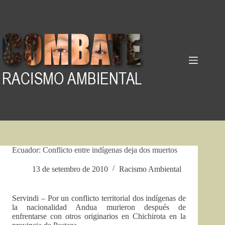
Pular
para
o
conteúdo
Ecuador: Conflicto entre indígenas deja dos muertos
13 de setembro de 2010
Racismo Ambiental
Servindi – Por un conflicto territorial dos indígenas de
la nacionalidad Andua murieron después de
enfrentarse con otros originarios en Chichirota en la