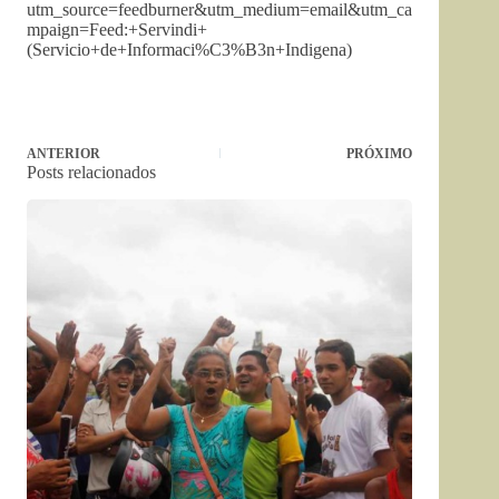
utm_source=feedburner&utm_medium=email&utm_ca
mpaign=Feed:+Servindi+
(Servicio+de+Informaci%C3%B3n+Indigena)
ANTERIOR
PRÓXIMO
Posts relacionados