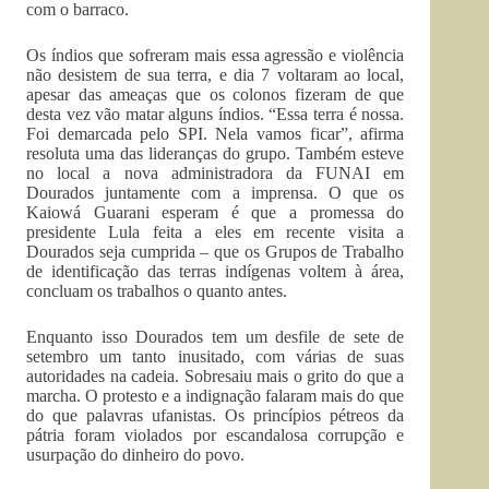
com o barraco.
Os índios que sofreram mais essa agressão e violência
não desistem de sua terra, e dia 7 voltaram ao local,
apesar das ameaças que os colonos fizeram de que
desta vez vão matar alguns índios. “Essa terra é nossa.
Foi demarcada pelo SPI. Nela vamos ficar”, afirma
resoluta uma das lideranças do grupo. Também esteve
no local a nova administradora da FUNAI em
Dourados juntamente com a imprensa. O que os
Kaiowá Guarani esperam é que a promessa do
presidente Lula feita a eles em recente visita a
Dourados seja cumprida – que os Grupos de Trabalho
de identificação das terras indígenas voltem à área,
concluam os trabalhos o quanto antes.
Enquanto isso Dourados tem um desfile de sete de
setembro um tanto inusitado, com várias de suas
autoridades na cadeia. Sobresaiu mais o grito do que a
marcha. O protesto e a indignação falaram mais do que
do que palavras ufanistas. Os princípios pétreos da
pátria foram violados por escandalosa corrupção e
usurpação do dinheiro do povo.