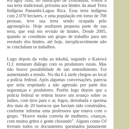
Ka’aguy rusu, no município de Douradina, voltou à
sua terra tradicional, próximo aos limites da atual Terra
Indígena Panambi-Lagoa Rica. Essa terra indígena
com 2.070 hectares, e uma população em torno de 700
pessoas, teve sua terra sendo ocupada pelo
agronegócio. Hoje usufruem pequena parte de sua
terra, que está em revisão de limites. Desde 2005,
quando se constituiu um grupo de trabalho para um
reestudo dos limites, até hoje, inexplicavelmente não
se concluíram os trabalhos.
Logo depois da volta ao tekohá, segundo o Kaiowá
O.J. tentaram diálogo com os produtores rurais. Mas
não houve possibilidade de um entendimento. Foi
aumentando a tensão. No dia 6 à tarde chegou ao local
a polícia federal. Após algumas conversações, parecia
que seria respeitado a não agressão por parte dos
seguranças e produtores. Porém logo depois que a
policia federal se retirou houve um avanço sobre os
índios, com tiros para o ar, fogos, derrubada e queima
dos mais de 20 barracos que haviam sido construídos,
conforme informa uma professora que estava com o
grupo. “Houve muita correria de mulheres, crianças,
com muitos gritos e gente chorando”. Alguns como OJ
tiveram todos os documentos queimados juntamente