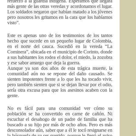
refuerzo a la guardia indígena. Esperamos que llegara
más gente de las otras veredas y acordonamos el lugar.
Los soldados negaron que habían matado a los jóvenes
pero nosotros les gritamos en la cara que los habíamos
visto”.
Este es apenas uno de los testimonios de los tantos
hecho que sucede en un pequeño lugar de Colombia,
en el norte del cauca. Sucedió en la vereda “La
Cominera”, ubicada en el municipio de Corinto, donde
a sus habitantes los rodea el dolor, el miedo, la zozobra
y ese sabor amargo que deja la guerra.
Aunque ya son dos años de esta trágica muerte, la
comunidad aún no se repone del daño causado. Se
sienten impotentes frente a lo que les ha tocado vivir,
pero también sienten que si se dejan llevar por el odio,
sería otra excusa para que los asesinos acaben con la
gente.
No es fácil para una comunidad ver cómo su
población se ha convertido en carne de cañón. Ni
escuchar el desahogo de un padre de familia que ha
buscado a su hijo por más de ocho años. Pero es más
desconsolador aún, saber que a él le tocó resignarse en
la búsqueda de su ser querido, porque le llegó el aviso