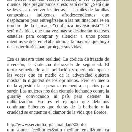
dueños. Nos preguntamos si esto será cierto. ¿Será que
se les va a devolver las tierras a las miles de familias
campesinas, indígenas, afrodescendientes que
desplazaron para entregárselas a las multinacionales en
nombre de la llamada “confianza inversionista”? O
será más bien, que una vez más se destinarán recursos
estatales para comprar y silenciar a unos pocos
mientras se deja en el abandono a la mayoría que huyó
de sus territorios para proteger sus vidas.
Esa es nuestra triste realidad. La codicia disfrazada de
inversión, la violencia disfrazada de seguridad. El
terror sometiendo a la población y queriendo opacar
las voces que en medio de la adversidad quieren
mostrar la dignidad de los oprimidos. Pero en medio
de la agresión la esperanza encuentra espacios para
surgir. Las mujeres nos dan ejemplo luchando contra la
guerray convocando al país para detener la
militarización. Ese es el ejemplo que debemos
continuar. Sabemos que detrás de la barbarie y la
crueldad se encuentra el clamor de la vida que florece.
http://www.servindi.org/actualidad/30656?
utm_source=feedburner&utm_medium=email&utm_ca