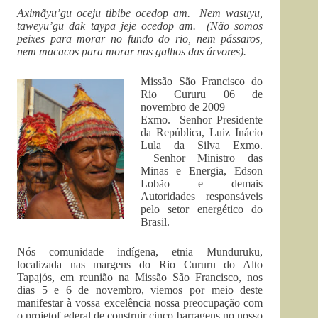
Aximãyu’gu oceju tibibe ocedop am. Nem wasuyu,
taweyu’gu dak taypa jeje ocedop am. (Não somos
peixes para morar no fundo do rio, nem pássaros,
nem macacos para morar nos galhos das árvores).
Missão São Francisco do
Rio Cururu 06 de
novembro de 2009
Exmo. Senhor Presidente
da República, Luiz Inácio
Lula da Silva Exmo.
Senhor Ministro das
Minas e Energia, Edson
Lobão e demais
Autoridades responsáveis
pelo setor energético do
Brasil.
Nós comunidade indígena, etnia Munduruku,
localizada nas margens do Rio Cururu do Alto
Tapajós, em reunião na Missão São Francisco, nos
dias 5 e 6 de novembro, viemos por meio deste
manifestar à vossa excelência nossa preocupação com
o projetof ederal de construir cinco barragens no nosso