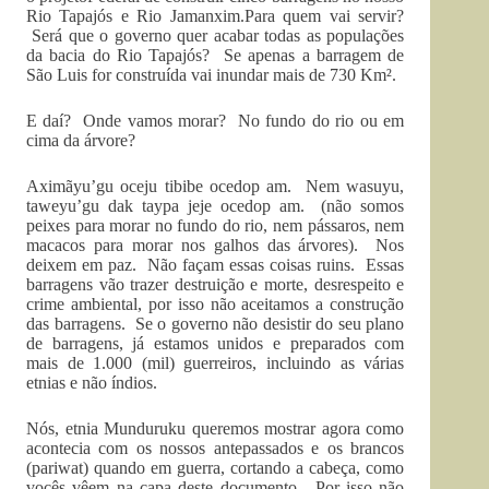
Rio Tapajós e Rio Jamanxim.Para quem vai servir?
Será que o governo quer acabar todas as populações
da bacia do Rio Tapajós? Se apenas a barragem de
São Luis for construída vai inundar mais de 730 Km².
E daí? Onde vamos morar? No fundo do rio ou em
cima da árvore?
Aximãyu’gu oceju tibibe ocedop am. Nem wasuyu,
taweyu’gu dak taypa jeje ocedop am. (não somos
peixes para morar no fundo do rio, nem pássaros, nem
macacos para morar nos galhos das árvores). Nos
deixem em paz. Não façam essas coisas ruins. Essas
barragens vão trazer destruição e morte, desrespeito e
crime ambiental, por isso não aceitamos a construção
das barragens. Se o governo não desistir do seu plano
de barragens, já estamos unidos e preparados com
mais de 1.000 (mil) guerreiros, incluindo as várias
etnias e não índios.
Nós, etnia Munduruku queremos mostrar agora como
acontecia com os nossos antepassados e os brancos
(pariwat) quando em guerra, cortando a cabeça, como
vocês vêem na capa deste documento. Por isso não