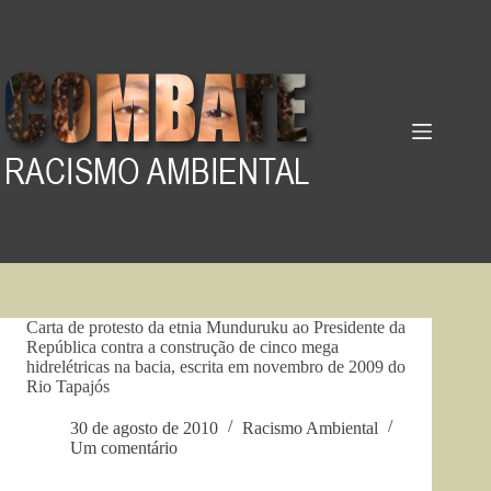
Pular
para
o
conteúdo
Carta de protesto da etnia Munduruku ao Presidente da
República contra a construção de cinco mega
hidrelétricas na bacia, escrita em novembro de 2009 do
Rio Tapajós
30 de agosto de 2010
Racismo Ambiental
Um comentário