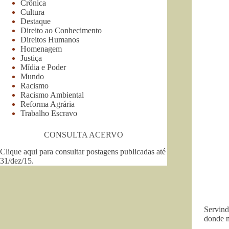
Crônica
Cultura
Destaque
Direito ao Conhecimento
Direitos Humanos
Homenagem
Justiça
Mídia e Poder
Mundo
Racismo
Racismo Ambiental
Reforma Agrária
Trabalho Escravo
CONSULTA ACERVO
Clique aqui para consultar postagens publicadas até
31/dez/15
.
Servin
donde m