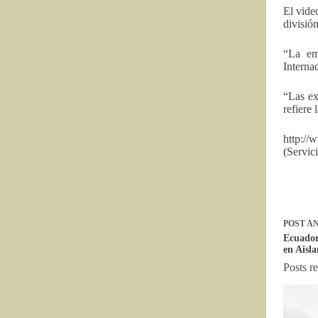
El vide
divisió
“La em
Interna
“Las ex
refiere 
http:/
(Servi
POST
AN
Ecuador
en Aisl
Posts r