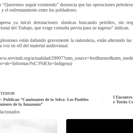
o “Queremos seguir existiendo” denuncia que las operaciones petroleras
n y el enfrentamiento entre los pobladores.
presa ya inició detonaciones sísmicas buscando petróleo, sin re
cional del Trabajo, que exige consulta previa para su ingreso” indican.
plosiones están dañando gravemente la naturaleza, están alterando las
la voz en off del material audiovisual.
/www.servindi.org/actualidad/29997?utm_source=feedburner&utm_me
cio+de+Informaci%C3%B3n+Indigena)
TERIOR
I Encontro
: Publican “Caminantes de la Selva: Los Pueblos
e Tutela Co
amiento de la Amazonía”
elacionados