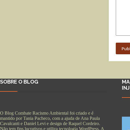
Pub
SOBRE O BLOG
MA
IN
O Blog Combate Racismo Ambiental foi criado e é
mantido por Tania Pacheco, com a ajuda de Ana Paula
Cavalcanti e Daniel Levi e design de Raquel Cordeiro.
Não tem fins lucrativos e utiliza tecnologia WordPress. A