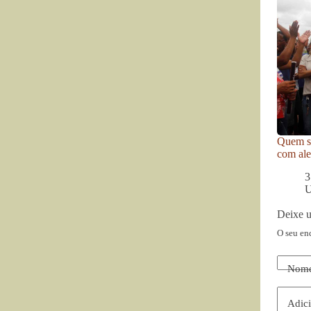
Quem se
com ale
3
U
Deixe 
O seu en
Nom
Adici