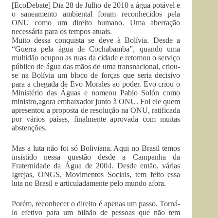
[EcoDebate] Dia 28 de Julho de 2010 a água potável e
o saneamento ambiental foram reconhecidos pela
ONU como um direito humano. Uma aberração
necessária para os tempos atuais.
Muito dessa conquista se deve à Bolívia. Desde a
“Guerra pela água de Cochabamba”, quando uma
multidão ocupou as ruas da cidade e retomou o serviço
público de água das mãos de uma transnacional, criou-
se na Bolívia um bloco de forças que seria decisivo
para a chegada de Evo Morales ao poder. Evo criou o
Ministério das Águas e nomeou Pablo Solón como
ministro,agora embaixador junto à ONU. Foi ele quem
apresentou a proposta de resolução na ONU, ratificada
por vários países, finalmente aprovada com muitas
abstenções.
Mas a luta não foi só Boliviana. Aqui no Brasil temos
insistido nessa questão desde a Campanha da
Fraternidade da Água de 2004. Desde então, várias
Igrejas, ONGS, Movimentos Sociais, tem feito essa
luta no Brasil e articuladamente pelo mundo afora.
Porém, reconhecer o direito é apenas um passo. Torná-
lo efetivo para um bilhão de pessoas que não tem