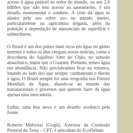
acesso à água potável ao redor do mundo, ou aos 2,6
bilhões que não tem acesso ao saneamento, é um
desafio monumental e sombrio. A crise da água se
alastra pelo seu sobre uso no mundo inteiro,
particularmente na agricultura irrigada, além da
poluição e depredação de mananciais de superfície e
subterrâneos.
O Brasil é um dos países mais ricos em água no globo
terrestre e todos os dias chegam novas notícias, como a
descoberta do Aquífero Alter do Chão, no subsolo
amazônico, maior que o Guarani. Portanto, temos água
em abundância. Não precisávamos ficar na retranca,
lutando ao lado dos que sempre combateram o direito
à água. O Brasil sempre foi uma vergonha nos Fóruns
Mundiais da Água, aliando-se ao mundo das
transnacionais e governos que querem fazer da água
apenas uma mercadoria.
Enfim, uma boa nova e um desafio oceânico pela
frente.
Roberto Malvezzi (Gogó), Assessor da Comissão
Pastoral da Terra – CPT, é articulista do EcoDebate.