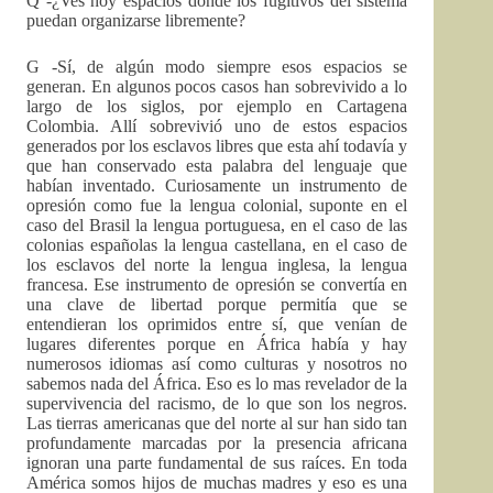
Q -¿Ves hoy espacios donde los fugitivos del sistema
puedan organizarse libremente?
G -Sí, de algún modo siempre esos espacios se
generan. En algunos pocos casos han sobrevivido a lo
largo de los siglos, por ejemplo en Cartagena
Colombia. Allí sobrevivió uno de estos espacios
generados por los esclavos libres que esta ahí todavía y
que han conservado esta palabra del lenguaje que
habían inventado. Curiosamente un instrumento de
opresión como fue la lengua colonial, suponte en el
caso del Brasil la lengua portuguesa, en el caso de las
colonias españolas la lengua castellana, en el caso de
los esclavos del norte la lengua inglesa, la lengua
francesa. Ese instrumento de opresión se convertía en
una clave de libertad porque permitía que se
entendieran los oprimidos entre sí, que venían de
lugares diferentes porque en África había y hay
numerosos idiomas así como culturas y nosotros no
sabemos nada del África. Eso es lo mas revelador de la
supervivencia del racismo, de lo que son los negros.
Las tierras americanas que del norte al sur han sido tan
profundamente marcadas por la presencia africana
ignoran una parte fundamental de sus raíces. En toda
América somos hijos de muchas madres y eso es una