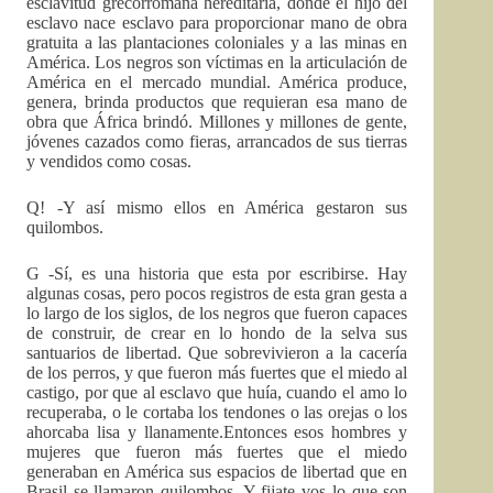
esclavitud grecorromana hereditaria, donde el hijo del
esclavo nace esclavo para proporcionar mano de obra
gratuita a las plantaciones coloniales y a las minas en
América. Los negros son víctimas en la articulación de
América en el mercado mundial. América produce,
genera, brinda productos que requieran esa mano de
obra que África brindó. Millones y millones de gente,
jóvenes cazados como fieras, arrancados de sus tierras
y vendidos como cosas.
Q! -Y así mismo ellos en América gestaron sus
quilombos.
G -Sí, es una historia que esta por escribirse. Hay
algunas cosas, pero pocos registros de esta gran gesta a
lo largo de los siglos, de los negros que fueron capaces
de construir, de crear en lo hondo de la selva sus
santuarios de libertad. Que sobrevivieron a la cacería
de los perros, y que fueron más fuertes que el miedo al
castigo, por que al esclavo que huía, cuando el amo lo
recuperaba, o le cortaba los tendones o las orejas o los
ahorcaba lisa y llanamente.Entonces esos hombres y
mujeres que fueron más fuertes que el miedo
generaban en América sus espacios de libertad que en
Brasil se llamaron quilombos. Y fijate vos lo que son