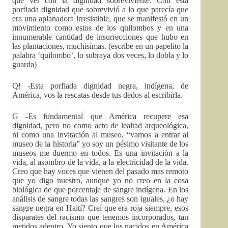
que ver con la dignidad sobreviviente. Con esta
porfiada dignidad que sobrevivió a lo que parecía que
era una aplanadora irresistible, que se manifestó en un
movimiento como estos de los quilombos y en una
innumerable cantidad de insurrecciones que hubo en
las plantaciones, muchísimas. (escribe en un papelito la
palabra ‘quilombo’, lo subraya dos veces, lo dobla y lo
guarda)
Q! -Esta porfiada dignidad negra, indígena, de
América, vos la rescatas desde tus dedos al escribirla.
G -Es fundamental que América recupere esa
dignidad, pero no como acto de lealtad arqueológica,
ni como una invitación al museo, “vamos a entrar al
museo de la historia” yo soy un pésimo visitante de los
museos me duermo en todos. Es una invitación a la
vida, al asombro de la vida, a la electricidad de la vida.
Creo que hay voces que vienen del pasado mas remoto
que yo digo nuestro, aunque yo no creo en la cosa
biológica de que porcentaje de sangre indígena. En los
análisis de sangre todas las sangres son iguales, ¿o hay
sangre negra en Haití? Creí que era roja siempre, esos
disparates del racismo que tenemos incorporados, tan
metidos adentro. Yo siento que los nacidos en América