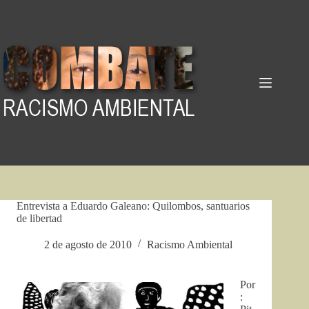
Pular
para
o
conteúdo
Entrevista a Eduardo Galeano: Quilombos, santuarios
de libertad
2 de agosto de 2010
Racismo Ambiental
Por
: