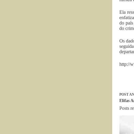
Ela res
enfatiz
do país
do crim
Os dado
seguida
departa
http://
POST
AN
Elifas 
Posts r