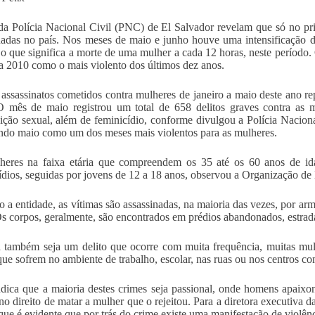
a Polícia Nacional Civil (PNC) de El Salvador revelam que só no pr
nadas no país. Nos meses de maio e junho houve uma intensificação 
 o que significa a morte de uma mulher a cada 12 horas, neste período.
ca 2010 como o mais violento dos últimos dez anos.
assassinatos cometidos contra mulheres de janeiro a maio deste ano r
 mês de maio registrou um total de 658 delitos graves contra as mu
ição sexual, além de feminicídio, conforme divulgou a Polícia Nacion
ndo maio como um dos meses mais violentos para as mulheres.
heres na faixa etária que compreendem os 35 até os 60 anos de i
ídios, seguidas por jovens de 12 a 18 anos, observou a Organização
 a entidade, as vítimas são assassinadas, na maioria das vezes, por ar
Os corpos, geralmente, são encontrados em prédios abandonados, estrada
também seja um delito que ocorre com muita frequência, muitas mul
que sofrem no ambiente de trabalho, escolar, nas ruas ou nos centros co
dica que a maioria destes crimes seja passional, onde homens apaix
no direito de matar a mulher que o rejeitou. Para a diretora executiva
que é evidente que por trás do crime existe uma manifestação de violên