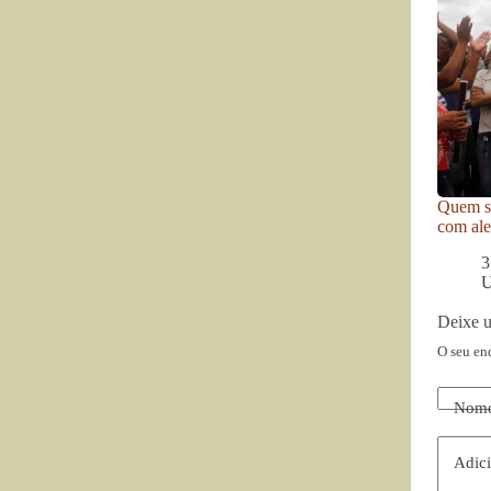
Quem se
com ale
3
U
Deixe 
O seu en
Nom
Adici