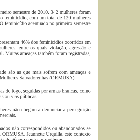
imeiro semestre de 2010, 342 mulheres foram
do feminicídio, com um total de 129 mulheres
 O feminicídio acentuado no primeiro semestre
epresentam 46% dos feminicídios ocorridos em
lheres, entre os quais violação, agressão e
al. Muitas ameaças também foram registradas,
dade são as que mais sofrem com ameaças e
 de Mulheres Salvadorenhas (ORMUSA).
mas de fogo, seguidas por armas brancas, como
s ou vias públicas.
heres não chegam a denunciar a perseguição
merciais.
onados não correspondidos ou abandonados se
 da ORMUSA, Jeannette Urquilla, este contexto
cia de gênero contra as mulheres.