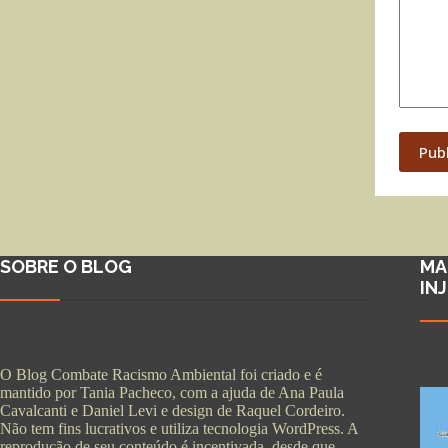
Pub
SOBRE O BLOG
MA
IN
O Blog Combate Racismo Ambiental foi criado e é
mantido por Tania Pacheco, com a ajuda de Ana Paula
Cavalcanti e Daniel Levi e design de Raquel Cordeiro.
Não tem fins lucrativos e utiliza tecnologia WordPress. A
reprodução de seu conteúdo é incentivada, desde que