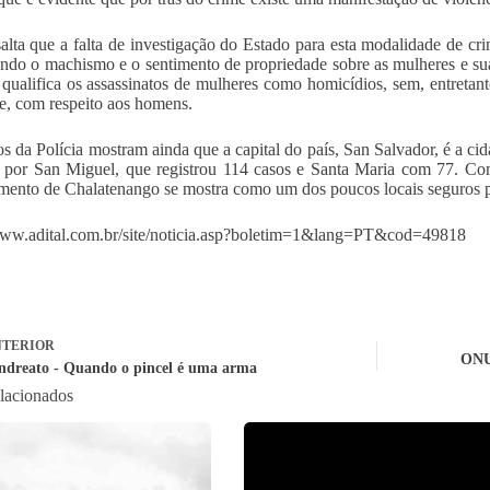
salta que a falta de investigação do Estado para esta modalidade de cr
ando o machismo e o sentimento de propriedade sobre as mulheres e suas
 qualifica os assassinatos de mulheres como homicídios, sem, entretant
e, com respeito aos homens.
s da Polícia mostram ainda que a capital do país, San Salvador, é a cid
 por San Miguel, que registrou 114 casos e Santa Maria com 77. Com
mento de Chalatenango se mostra como um dos poucos locais seguros p
www.adital.com.br/site/noticia.asp?boletim=1&lang=PT&cod=49818
TERIOR
ONU 
Andreato - Quando o pincel é uma arma
elacionados