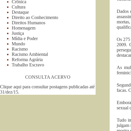
Crônica
Cultura
Dados d
Destaque
assassi
Direito ao Conhecimento
mortas,
Direitos Humanos
qualifi
Homenagem
Justiça
Mídia e Poder
Os 275 
Mundo
2009. O
Racismo
persegu
Racismo Ambiental
destaca
Reforma Agrária
Trabalho Escravo
As mul
feminic
CONSULTA ACERVO
Segundo
Clique aqui para consultar postagens publicadas até
facas. 
31/dez/15
.
Embora 
sexual 
Tudo in
julgam 
mostra 