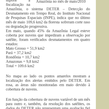
suporte à
fiscalização na
Amazônia, o sistema DETER – Detecção do
Desmatamento em Tempo Real, do Instituto Nacional
de Pesquisas Espaciais (INPE), indica que no último
mês de maio 109,6 km2 da floresta sofreram corte raso
ou degradação progressiva.
Em maio, quando 45% da Amazônia Legal esteve
coberta por nuvens que impediram a observação por
satélite, foram verificados desmatamentos em quatro
estados:
Mato Grosso = 51,9 km2
Pará = 37,2 km2
Rondônia = 10,7 km2
Amazonas = 9,8 km2
Total = 109.6 km2
No mapa ao lado os pontos amarelos mostram a
localização dos alertas emitidos pelo DETER. Em
rosa, as áreas não monitoradas em maio devido à
cobertura de nuvens.
Em função da cobertura de nuvens variável de um mês
para outro e, também, da resolução dos satélites, os
dados do DETER não representam uma avaliação fiel