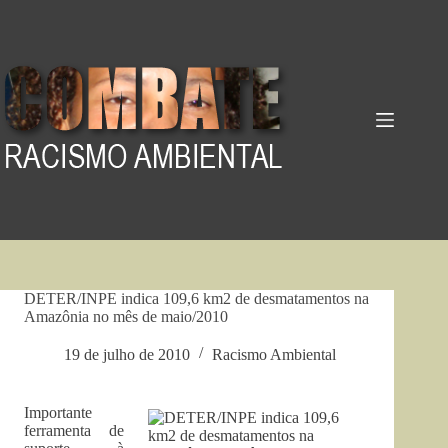
Pular
para
o
conteúdo
DETER/INPE indica 109,6 km2 de desmatamentos na
Amazônia no mês de maio/2010
19 de julho de 2010
Racismo Ambiental
Importante
ferramenta de