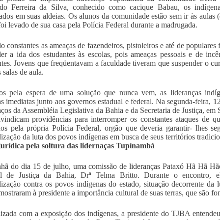
ldo Ferreira da Silva, conhecido como cacique Babau, os indíge
iados em suas aldeias. Os alunos da comunidade estão sem ir às aulas
oi levado de sua casa pela Polícia Federal durante a madrugada.
o constantes as ameaças de fazendeiros, pistoleiros e até de populares 
er a ida dos estudantes às escolas, pois ameaças pessoais e de inc
ntes. Jovens que freqüentavam a faculdade tiveram que suspender o cu
 salas de aula.
os pela espera de uma solução que nunca vem, as lideranças indíg
as imediatas junto aos governos estadual e federal. Na segunda-feira, 
ços da Assembléia Legislativa da Bahia e da Secretaria de Justiça, em 
ivindicam providências para interromper os constantes ataques de q
dos pela própria Polícia Federal, orgão que deveria garantir- lhes
lização da luta dos povos indígenas em busca de seus territórios tradicio
jurídica pela soltura das lidernaças Tupínambá
ã do dia 15 de julho, uma comissão de lideranças Pataxó Hã Hã Hãe
al de Justiça da Bahia, Drª Telma Britto. Durante o encontro, e
lização contra os povos indígenas do estado, situação decorrente da lut
ostraram à presidente a importância cultural de suas terras, que são font
lizada com a exposição dos indígenas, a presidente do TJBA entendeu 