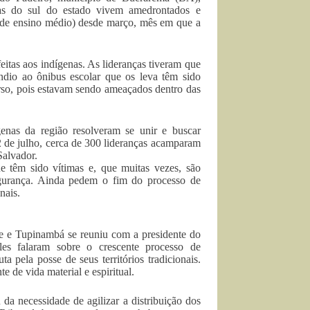
nas do sul do estado vivem amedrontados e
 (de ensino médio) desde março, mês em que a
feitas aos indígenas. As lideranças tiveram que
êndio ao ônibus escolar que os leva têm sido
rso, pois estavam sendo ameaçados dentro das
enas da região resolveram se unir e buscar
12 de julho, cerca de 300 lideranças acamparam
Salvador.
ue têm sido vítimas e, que muitas vezes, são
 segurança. Ainda pedem o fim do processo de
nais.
 e Tupinambá se reuniu com a presidente do
les falaram sobre o crescente processo de
a pela posse de seus territórios tradicionais.
e de vida material e espiritual.
da necessidade de agilizar a distribuição dos