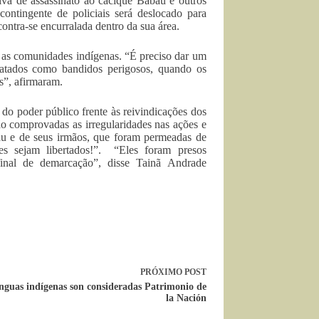
iva de assassinato ao cacique Babau e outros
contingente de policiais será deslocado para
contra-se encurralada dentro da sua área.
m as comunidades indígenas. “É preciso dar um
ratados como bandidos perigosos, quando os
s”, afirmaram.
do poder público frente às reivindicações dos
ão comprovadas as irregularidades nas ações e
bau e de seus irmãos, que foram permeadas de
es sejam libertados!”. “Eles foram presos
final de demarcação”, disse Tainã Andrade
PRÓXIMO
POST
nguas indígenas son consideradas Patrimonio de
la Nación