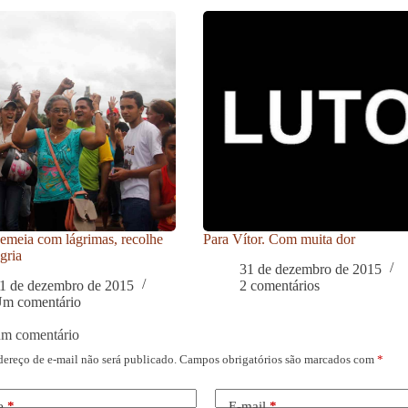
meia com lágrimas, recolhe
Para Vítor. Com muita dor
gria
31 de dezembro de 2015
1 de dezembro de 2015
2 comentários
m comentário
um comentário
dereço de e-mail não será publicado.
Campos obrigatórios são marcados com
*
e
*
E-mail
*