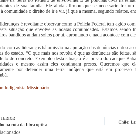
ade da Serra do Padeiro de envolvimento de policiais civis na tentat
ntantes de sua família. Ele ainda afirmou que se necessário for um 
r à comunidade o direito de ir e vir, já que a mesma, segundo relatos, en
 lideranças é revoltante observar como a Polícia Federal tem agido co
esta situação que envolve as nossas comunidades. Estamos sendo t
iros bandidos andam soltos por aí, aprontando e nada acontece com ele
do com as lideranças há omissão na apuração das denúncias e descaso 
as do estado. “O que mais nos revolta é que as denúncias são feitas, s
feito de concreto. Exemplo desta situação é a prisão do cacique Ba
laridades e mesmo assim eles continuam presos. Queremos que el
ariamente por defender uma terra indígena que está em processo 
mbá.
o Indigenista Missionário
TERIOR
Chile: Le
bo na rota da fibra óptica
elacionados