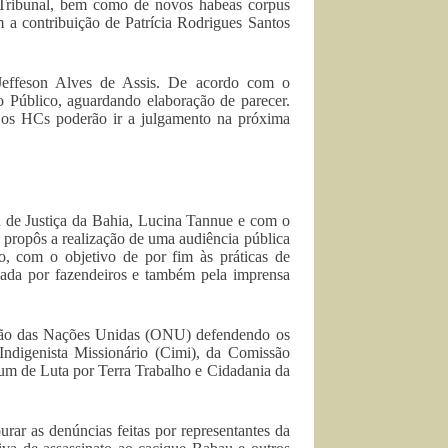
Tribunal, bem como de novos habeas corpus
m a contribuição de Patrícia Rodrigues Santos
 Jeffeson Alves de Assis. De acordo com o
o Público, aguardando elaboração de parecer.
 os HCs poderão ir a julgamento na próxima
ia de Justiça da Bahia, Lucina Tannue e com o
a propôs a realização de uma audiência pública
o, com o objetivo de por fim às práticas de
eçada por fazendeiros e também pela imprensa
ação das Nações Unidas (ONU) defendendo os
 Indigenista Missionário (Cimi), da Comissão
um de Luta por Terra Trabalho e Cidadania da
urar as denúncias feitas por representantes da