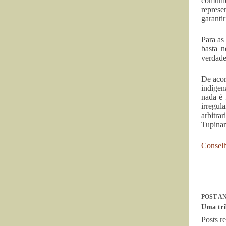
comunid
represe
garanti
Para as
basta n
verdade
De acor
indígen
nada é 
irregu
arbitr
Tupina
Conselh
POST
AN
Uma tri
Posts r