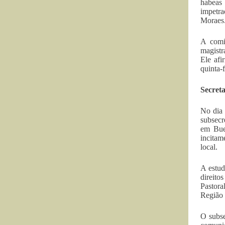
habeas
impetra
Moraes
A comi
magistr
Ele afi
quinta-f
Secreta
No dia 
subsecr
em Buer
incitam
local.
A estud
direito
Pastora
Região 
O subse