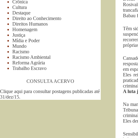
Crônica
Rosiva
Cultura
trancaf
Destaque
Babau f
Direito ao Conhecimento
Direitos Humanos
Têm sid
Homenagem
suspend
Justiça
recorre
Mídia e Poder
próprias
Mundo
Racismo
Racismo Ambiental
Cansad
Reforma Agrária
respost
Trabalho Escravo
em espa
Eles re
pratica
CONSULTA ACERVO
crimina
Clique aqui para consultar postagens publicadas até
A luta 
31/dez/15
.
Na manh
Tribun
crimina
Eles dem
Sensibi