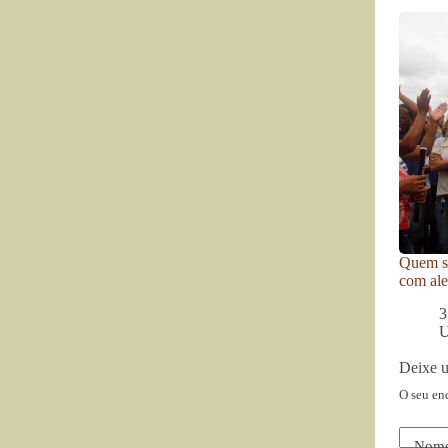
Quem se
com ale
3
U
Deixe 
O seu en
Nom