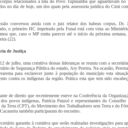
 corpus relacionados à luta do Povo Tupinambá que aguardavam no 
dos no dia de hoje, um dos quais pela assessoria jurídica do Cimi co
.
ssão conversou ainda com o juiz relator dos habeas corpus, Dr.
ado, o primeiro HC impetrado pela Funai está com vista ao Ministéri
rmou que, caso o MP emita parecer até o início da próxima semana,
eira (22).
ria de Justiça
12 de julho, uma comitiva dessas lideranças se reuniu com a secretár
etário de Segurança Pública do estado, Ary Pereira. Na ocasião, Pereir
arema para esclarecer junto à população do município esta situaçã
ento contra os indígenas da região. Prática esta que tem sido encab
ante de direito que recentemente esteve na Conferência da Organiz
s dos povos indígenas, Patrícia Pataxó e representantes do Conselho
l da Terra (CPT), do Movimento dos Trabalhadores sem Terra e do Fór
Cacaueira também participaram do encontro.
cretário garantiu à comitiva que serão realizadas investigações para ap