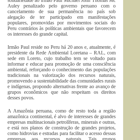
solidariedade ao irmão Paul Michael John Thomas Mc
Auley penalizado pelo governo peruano com o
cancelamento de sua permanência no país sob
alegação de ter participado em manifestações
populares, promovidas por movimentos sociais do
Peru contrários às políticas ambientais que favorecem
os interesses do grande capital.
Irmão Paul reside no Peru há 20 anos e, atualmente, é
presidente da Rede Ambiental Loretana – RAL, com
sede em Loreto, cujo trabalho tem se voltado para
informar e educar para promoção de uma consciência
ambiental, reforçando o conhecimento das populações
tradicionais na valorização dos recursos naturais,
promovendo a sustentabilidade das comunidades rurais
e indígenas, propondo alternativas frente ao avanço de
grupos econômicos que não respeitam os direitos
desses povos.
A Amazônia peruana, como de resto toda a região
amazônica continental, é alvo de interesses de grandes
empresas multinacionais petrolíferas, minerais e outras,
e está nos planos de construção de grandes projetos,
como hidrovias e estradas para facilitar o acesso dessas
empresas aos recursos naturais. Tais grupos