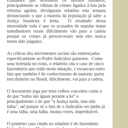
Entidades que defendem os direitos humanos,
principalmente as vítimas de crimes ligados à luta pela
reforma agrária, divulgaram relatório esta semana
denunciando o que a maioria da população já sabe: a
Justiça brasileira é lenta. O resultado dessa
morosidade toda é que os acusados de mandar matar
trabalhadores rurais dificilmente vão para a cadeia
porque os crimes já prescreveram sem eles nunca
terem sido julgados.
As críticas dos movimentos sociais são endereçadas
especificamente ao Poder Judiciário paraense. Como
uma bofetada no rosto, o relatório cita o caso de cinco
fazendeiros que estão nesta situação, e escancara outro
fato que também é de conhecimento da maioria: quem
tem dinheiro no Brasil, dificilmente, vai para a cadeia.
O documento joga por terra velhos conceitos como o
de que “todos são iguais perante a lei” e
principalmente o de que “a Justiça tarda, mas não
falha”, até porque só o fato de o Judiciário ser tardio já
é uma falha, uma falha, muitas vezes, imperdoável.
O primeiro caso citado no relatório é do fazendeiro