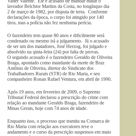
Valter Valente. Ele é acusado de mandar matar o
lavrador Belchior Martins da Costa, no longínquo dia
2 de março de 1982, por disputa de terra. Conforme
declarações da época, o corpo foi atingido por 140
tiros, mas a polícia não fez nenhuma perícia.
O fazendeiro tem quase 80 anos e dificilmente será
condenado ou mesmo irá a julgamento. Já o acusado
de ser um dos matadores, José Herzog, foi julgado e
absolvido na qinta-feira (24) por falta de provas.
O segundo acusado é o fazendeiro Geraldo de Oliveira
Braga, apontado como mandante da morte de Braz
Antônio de Oliveira, diretor do Sindicato dos
Trabalhadores Rurais (STR) de Rio Maria, e seu
companheiro Ronan Rafael Ventura, em abril de 1990.
Após 19 anos, em fevereiro de 2009, o Supremo
Tribunal Federal declarou a prescrição do crime com
relação ao mandante Geraldo Braga, fazendeiro de
Minas Gerais, hoje com 74 anos de idade.
Enquanto isso, o processo que tramita na Comarca de
Rio Maria com relação aos executores teve o
andamento e o curso da prescrição suspensos em maio