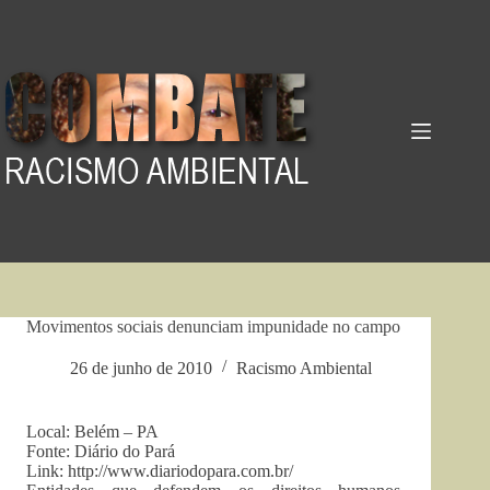
Pular
para
o
conteúdo
Movimentos sociais denunciam impunidade no campo
26 de junho de 2010
Racismo Ambiental
Local: Belém – PA
Fonte: Diário do Pará
Link: http://www.diariodopara.com.br/