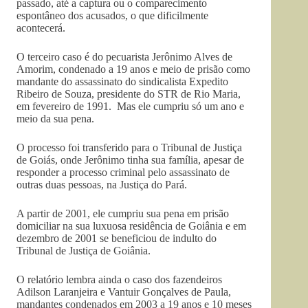
passado, até a captura ou o comparecimento
espontâneo dos acusados, o que dificilmente
acontecerá.
O terceiro caso é do pecuarista Jerônimo Alves de
Amorim, condenado a 19 anos e meio de prisão como
mandante do assassinato do sindicalista Expedito
Ribeiro de Souza, presidente do STR de Rio Maria,
em fevereiro de 1991. Mas ele cumpriu só um ano e
meio da sua pena.
O processo foi transferido para o Tribunal de Justiça
de Goiás, onde Jerônimo tinha sua família, apesar de
responder a processo criminal pelo assassinato de
outras duas pessoas, na Justiça do Pará.
A partir de 2001, ele cumpriu sua pena em prisão
domiciliar na sua luxuosa residência de Goiânia e em
dezembro de 2001 se beneficiou de indulto do
Tribunal de Justiça de Goiânia.
O relatório lembra ainda o caso dos fazendeiros
Adilson Laranjeira e Vantuir Gonçalves de Paula,
mandantes condenados em 2003 a 19 anos e 10 meses