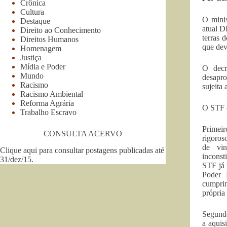
Crônica
Cultura
O minis
Destaque
atual D
Direito ao Conhecimento
terras 
Direitos Humanos
que dev
Homenagem
Justiça
Mídia e Poder
O decr
Mundo
desapro
Racismo
sujeita 
Racismo Ambiental
Reforma Agrária
O STF e
Trabalho Escravo
Primeir
CONSULTA ACERVO
rigoros
de vin
Clique aqui para consultar postagens publicadas até
inconst
31/dez/15
.
STF já 
Poder P
cumprim
própria
Segundo
a aquis