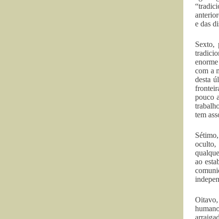
“tradic
anterio
e das d
Sexto, 
tradici
enorme 
com a m
desta ú
frontei
pouco a
trabalh
tem ass
Sétimo,
oculto,
qualque
ao esta
comunid
indepen
Oitavo,
humanos
arraiga