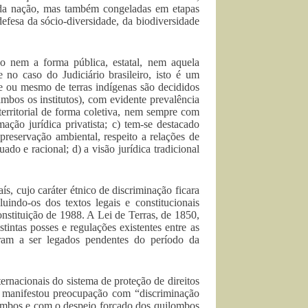
o” da nação, mas também congeladas em etapas
defesa da sócio-diversidade, da biodiversidade
o nem a forma pública, estatal, nem aquela
te no caso do Judiciário brasileiro, isto é um
e ou mesmo de terras indígenas são decididos
mbos os institutos), com evidente prevalência
erritorial de forma coletiva, nem sempre com
ação jurídica privatista; c) tem-se destacado
preservação ambiental, respeito a relações de
ado e racional; d) a visão jurídica tradicional
s, cujo caráter étnico de discriminação ficara
indo-os dos textos legais e constitucionais
nstituição de 1988. A Lei de Terras, de 1850,
tintas posses e regulações existentes entre as
aram a ser legados pendentes do período da
ternacionais do sistema de proteção de direitos
, manifestou preocupação com “discriminação
ilombos e com o despejo forçado dos quilombos