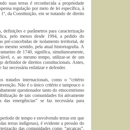
do suas terras é reconhecida a propriedade
spensa regulação por meio de lei específica, à
o 1º, da Constituição, em se tratando de direito
, definições e parâmetros para caracterização
ífica, pelo menos desde 1994, a pedido do
as pré-concebidas de isolamento territorial, de
o mesmo sentido, pela atual historiografia. A
amarino de 1740, significa, simultaneamente,
ariável, e, ao mesmo tempo, utilizar-se de um
o definidor de direitos constitucionais. Antes,
 faz necessária enfatizar e defender.
s tratados internacionais, como o “critério
onvenção. Não é o único critério e tampouco o
altamente questionador tanto do etnocentrismo
ibilização de tais comunidades foi ativamente
a das emergências” se faz necessária para
 período de tempo e envolvendo terras em que
as terras indígenas), é evidente a pressão do
terização das comunidades como “arcaicas”,