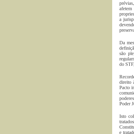
prévias
afetem 
proprie
a juris
devendo
preserv
Da mesm
definiç
são ple
regular
do STF,
Recorde
direito
Pacto i
comunid
poderes
Poder J
Isto co
tratado
Constit
e trata