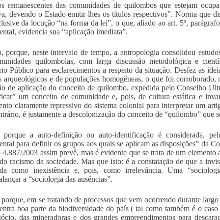
os remanescentes das comunidades de quilombos que estejam ocupan
iva, devendo o Estado emitir-lhes os títulos respectivos”. Norma que di
nclusive da locução “na forma da lei”, o que, aliado ao art. 5º, parágraf
ntal, evidencia sua “aplicação imediata”.
o, porque, neste intervalo de tempo, a antropologia consolidou estudos
munidades quilombolas, com larga discussão metodológica e cient
rio Público para esclarecimentos a respeito da situação. Desfez as idei
s arqueológicos e de populações homogêneas, o que foi corroborado, n
ão de aplicação do conceito de quilombo, expedida pelo Conselho Ultr
ificar” um conceito de comunidade e, pois, de cultura estática e inv
ento claramente repressivo do sistema colonial para interpretar um artig
ntrário, é justamente a descolonização do conceito de “quilombo” que se
 porque a auto-definição ou auto-identificação é considerada, pelo
ntal para definir os grupos aos quais se aplicam as disposições” da C
 4.887/2003 assim prevê, mas é evidente que se trata de um elemento 
do racismo da sociedade. Mas que isto: é a constatação de que a invis
ida como inexistência e, pois, como irrelevância. Uma “sociologi
alançar a “sociologia das ausências”.
 porque, em se tratando de processos que vem ocorrendo durante largo
entra boa parte da biodiversidade do país ( tal como também é o caso d
ócio, das mineradoras e dos grandes empreendimentos para descarac