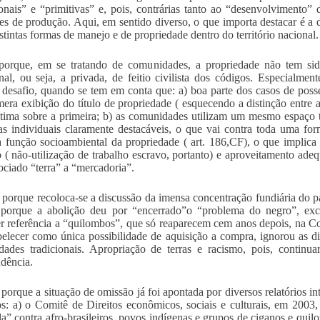
ionais” e “primitivas” e, pois, contrárias tanto ao “desenvolviment
res de produção. Aqui, em sentido diverso, o que importa destacar é a 
istintas formas de manejo e de propriedade dentro do território nacional.
porque, em se tratando de comunidades, a propriedade não tem sid
onal, ou seja, a privada, de feitio civilista dos códigos. Especialmen
desafio, quando se tem em conta que: a) boa parte dos casos de poss
era exibição do título de propriedade ( esquecendo a distinção entre a
ltima sobre a primeira; b) as comunidades utilizam um mesmo espaço t
ras individuais claramente destacáveis, o que vai contra toda uma form
 função socioambiental da propriedade ( art. 186,CF), o que implica 
o ( não-utilização de trabalho escravo, portanto) e aproveitamento adequ
ociado “terra” a “mercadoria”.
 porque recoloca-se a discussão da imensa concentração fundiária do paí
 porque a abolição deu por “encerrado”o “problema do negro”, exclu
r referência a “quilombos”, que só reaparecem cem anos depois, na Co
belecer como única possibilidade de aquisição a compra, ignorou as dis
ades tradicionais. Apropriação de terras e racismo, pois, continu
dência.
 porque a situação de omissão já foi apontada por diversos relatórios in
: a) o Comitê de Direitos econômicos, sociais e culturais, em 2003
da” contra afro-brasileiros, povos indígenas e grupos de ciganos e qu