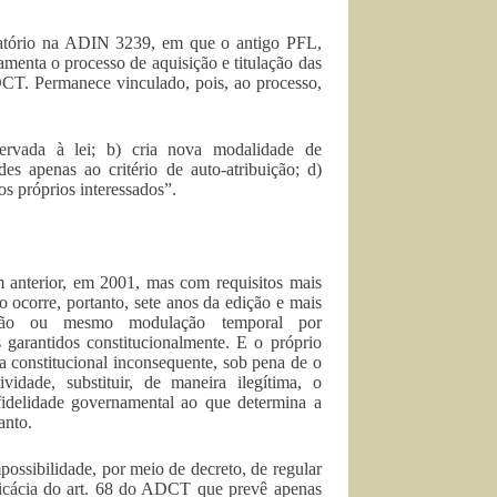
elatório na ADIN 3239, em que o antigo PFL,
menta o processo de aquisição e titulação das
DCT. Permanece vinculado, pois, ao processo,
servada à lei; b) cria nova modalidade de
es apenas ao critério de auto-atribuição; d)
los próprios interessados”.
 anterior, em 2001, mas com requisitos mais
 ocorre, portanto, sete anos da edição e mais
dação ou mesmo modulação temporal por
s garantidos constitucionalmente. E o próprio
a constitucional inconsequente, sob pena de o
vidade, substituir, de maneira ilegítima, o
fidelidade governamental ao que determina a
anto.
ssibilidade, por meio de decreto, de regular
eficácia do art. 68 do ADCT que prevê apenas