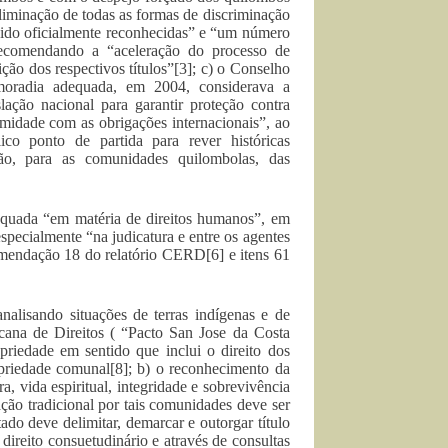
liminação de todas as formas de discriminação
sido oficialmente reconhecidas” e “um número
 recomendando a “aceleração do processo de
ção dos respectivos títulos”[3]; c) o Conselho
moradia adequada, em 2004, considerava a
ação nacional para garantir proteção contra
midade com as obrigações internacionais”, ao
o ponto de partida para rever históricas
ão, para as comunidades quilombolas, das
dequada “em matéria de direitos humanos”, em
especialmente “na judicatura e entre os agentes
mendação 18 do relatório CERD[6] e itens 61
nalisando situações de terras indígenas e de
icana de Direitos ( “Pacto San Jose da Costa
priedade em sentido que inclui o direito dos
priedade comunal[8]; b) o reconhecimento da
a, vida espiritual, integridade e sobrevivência
ão tradicional por tais comunidades deve ser
ado deve delimitar, demarcar e outorgar título
direito consuetudinário e através de consultas