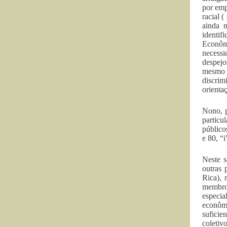
por emp
racial 
ainda m
identif
Econôm
necessi
despejo
mesmo 
discri
orienta
Nono, p
particu
público
e 80, “
Neste s
outras 
Rica), 
membros
especia
econômi
suficie
coletiv