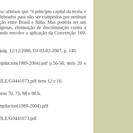
so afirmou que “é princípio capital da teoria e
elebrados para não ser cumpridos por nenhum
ção entre Brasil e Itália. Mas poderia ser um
dígenas, eliminação de discriminação contra a
ando envolve a aplicação da Convenção 169-
julg. 12/12/2006, DJ 02-02-2007, p. 140.
mpilacion(1989-2004).pdf p.56-58, itens 20 e
FILE/G0441073.pdf itens 12 e 16.
ens 70, 75, 88 e 80.b.
ompilacion(1989-2004).pdf
$FILE/G0441073.pdf