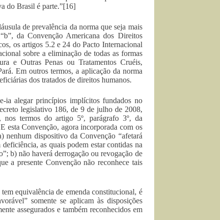
a do Brasil é parte.”[16]
láusula de prevalência da norma que seja mais
, “b”, da Convenção Americana dos Direitos
cos, os artigos 5.2 e 24 do Pacto Internacional
nacional sobre a eliminação de todas as formas
tura e Outras Penas ou Tratamentos Cruéis,
rá. Em outros termos, a aplicação da norma
eficiárias dos tratados de direitos humanos.
e-ia alegar princípios implícitos fundados no
ecreto legislativo 186, de 9 de julho de 2008,
, nos termos do artigo 5º, parágrafo 3º, da
”. E esta Convenção, agora incorporada com os
 a) nenhum dispositivo da Convenção “afetará
 deficiência, as quais podem estar contidas na
ado”; b) não haverá derrogação ou revogação de
 que a presente Convenção não reconhece tais
o tem equivalência de emenda constitucional, é
avorável” somente se aplicam às disposições
almente assegurados e também reconhecidos em