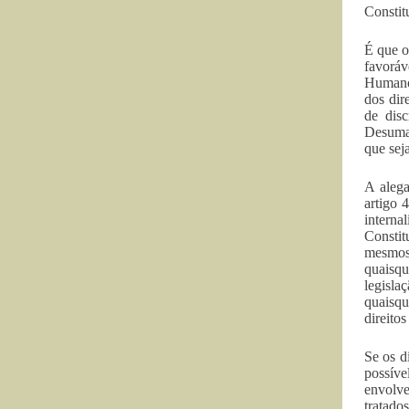
Constit
É que o
favoráv
Humanos
dos dir
de disc
Desuman
que sej
A alega
artigo 
interna
Constit
mesmos 
quaisqu
legisla
quaisqu
direito
Se os d
possíve
envolve
tratado