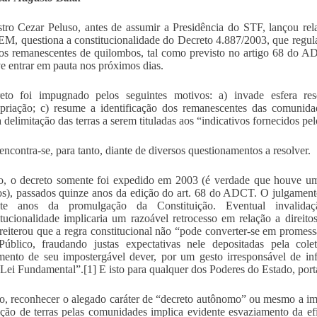
tro Cezar Peluso, antes de assumir a Presidência do STF, lançou r
EM, questiona a constitucionalidade do Decreto 4.887/2003, que regula
dos remanescentes de quilombos, tal como previsto no artigo 68 do A
e entrar em pauta nos próximos dias.
eto foi impugnado pelos seguintes motivos: a) invade esfera re
priação; c) resume a identificação dos remanescentes das comunidad
a delimitação das terras a serem tituladas aos “indicativos fornecidos pe
ncontra-se, para tanto, diante de diversos questionamentos a resolver.
o, o decreto somente foi expedido em 2003 (é verdade que houve um
os), passados quinze anos da edição do art. 68 do ADCT. O julgamento
te anos da promulgação da Constituição. Eventual invali
itucionalidade implicaria um razoável retrocesso em relação a direito
reiterou que a regra constitucional não “pode converter-se em promess
úblico, fraudando justas expectativas nele depositadas pela coleti
ento de seu impostergável dever, por um gesto irresponsável de in
 Lei Fundamental”.[1] E isto para qualquer dos Poderes do Estado, port
, reconhecer o alegado caráter de “decreto autônomo” ou mesmo a impo
ição de terras pelas comunidades implica evidente esvaziamento da 