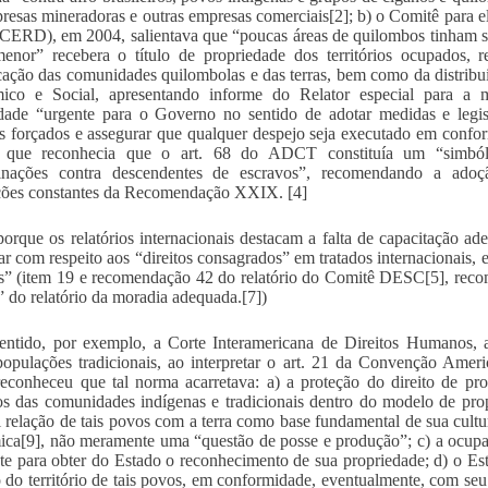
resas mineradoras e outras empresas comerciais[2]; b) o Comitê para e
( CERD), em 2004, salientava que “poucas áreas de quilombos tinham 
enor” recebera o título de propriedade dos territórios ocupados,
icação das comunidades quilombolas e das terras, bem como da distribui
ico e Social, apresentando informe do Relator especial para a 
dade “urgente para o Governo no sentido de adotar medidas e legisl
s forçados e assegurar que qualquer despejo seja executado em confor
que reconhecia que o art. 68 do ADCT constituía um “simbólic
minações contra descendentes de escravos”, recomendando a adoç
ções constantes da Recomendação XXIX. [4]
orque os relatórios internacionais destacam a falta de capacitação a
lar com respeito aos “direitos consagrados” em tratados internacionais, 
s” (item 19 e recomendação 42 do relatório do Comitê DESC[5], reco
i” do relatório da moradia adequada.[7])
entido, por exemplo, a Corte Interamericana de Direitos Humanos, a
populações tradicionais, ao interpretar o art. 21 da Convenção Amer
reconheceu que tal norma acarretava: a) a proteção do direito de pro
 das comunidades indígenas e tradicionais dentro do modelo de pro
l relação de tais povos com a terra como base fundamental de sua cultur
ca[9], não meramente uma “questão de posse e produção”; c) a ocupaç
nte para obter do Estado o reconhecimento de sua propriedade; d) o Est
o do território de tais povos, em conformidade, eventualmente, com seu 