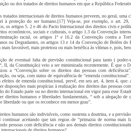
uição ou dos tratados de direitos humanos em que a República Federativ
s tratados internacionais de direitos humanos preveem, no geral, uma c
el à proteção do ser humano.[17] Veja-se, por exemplo, o art. 29
, os artigos 5. 2 e 46 do Pacto Internacional dos direitos civis e políti
eitos econômicos, sociais e culturais, o artigo 1.3 da Convenção inter
riminação racial, os artigos 1º e 16.2 da Convenção contra a Tor
os ou Degradantes, os artigos 13 e 14 da Convenção de Belém do Pa
a mais favorável, mais protetora ou mais benéfica às vítimas e, pois, ben
ção de eventual falta de previsão constitucional para tanto ( poder-s
4º, II, da Constituição) veio a ser minimizada recentemente. É que o D
lizou a “Convenção sobre os direitos das pessoas com deficiência”
uição, ou seja, com status de equivalência de “emenda constitucional
efeitos de emenda constitucional, prevê, em seu art. 4, item 4, que:
er disposições mais propícias à realização dos direitos das pessoas com
ção do Estado parte ou no direito internacional em vigor para esse Est
er direitos humanos e liberdades fundamentais, “ sob a alegação de
s e liberdade ou que os reconhece em menor grau”.
ireitos humanos são indivisíveis, como sustenta a doutrina, e a previsã
l continuar aceitando que tais regras de “primazia de norma mais f
ndo pessoas com deficiência e não aos demais direitos constitucion
s internacionais de direitos humanos?