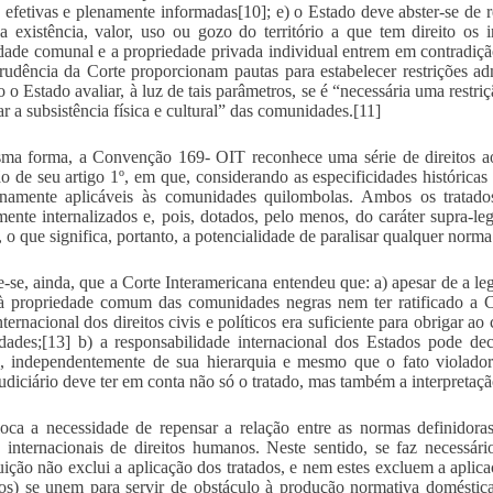
, efetivas e plenamente informadas[10]; e) o Estado deve abster-se de 
a existência, valor, uso ou gozo do território a que tem direito os 
dade comunal e a propriedade privada individual entrem em contradiç
prudência da Corte proporcionam pautas para estabelecer restrições adm
 o Estado avaliar, à luz de tais parâmetros, se é “necessária uma restriç
ar a subsistência física e cultural” das comunidades.[11]
a forma, a Convenção 169- OIT reconhece uma série de direitos aos
ão de seu artigo 1º, em que, considerando as especificidades históricas e
namente aplicáveis às comunidades quilombolas. Ambos os tratados 
mente internalizados e, pois, dotados, pelo menos, do caráter supra-le
 o que significa, portanto, a potencialidade de paralisar qualquer norm
-se, ainda, que a Corte Interamericana entendeu que: a) apesar de a le
 à propriedade comum das comunidades negras nem ter ratificado a 
nternacional dos direitos civis e políticos era suficiente para obrigar 
ades;[13] b) a responsabilidade internacional dos Estados pode de
, independentemente de sua hierarquia e mesmo que o fato violador
udiciário deve ter em conta não só o tratado, mas também a interpretaçã
loca a necessidade de repensar a relação entre as normas definidoras
s internacionais de direitos humanos. Neste sentido, se faz necessá
uição não exclui a aplicação dos tratados, e nem estes excluem a aplic
dos) se unem para servir de obstáculo à produção normativa doméstica 