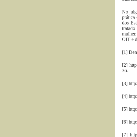
No julg
prática
dos Est
tratado
mulher,
OIT e d
[1] Den
[2] htt
36.
[3] htt
[4] htt
[5] htt
[6] htt
[7] htt