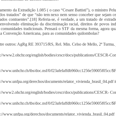
amento da Extradição 1.085 ( o caso “Cesare Battisti”), o ministro Pelu
 dos tratados” de que “não tem nexo nem senso conceber que sejam c
ados contraentes”.[18] Referia-se, é verdade, a um tratado de extradi
 envolvendo eliminação da discriminação racial, direitos de povos in
 comunidades tradicionais. Pensará o STF da mesma forma, agora qu
a Convenção Americana, para as comunidades quilombolas?
tre outros: AgRg RE 393715/RS, Rel. Min. Celso de Mello, 2ª Turma, 
p://www2.ohchr.org/english/bodies/cescr/docs/publications/CESCR-Co
p://www.unhchr.ch/tbs/doc.nsf/0/f23afefaffdb960cc1256e59005f05cc/$
p://www.unfpa.org/derechos/documents/relator_vivienda_brasil_04.pdf it
p://www2.ohchr.org/english/bodies/cescr/docs/publications/CESCR- C
p://www.unhchr.ch/tbs/doc.nsf/0/f23afefaffdb960cc1256e59005f05cc/
p://www.unfpa.org/derechos/documents/relator_vivienda_brasil_04.pdf