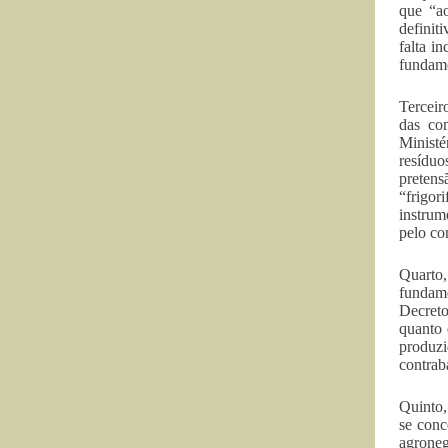
que “a
definit
falta i
fundame
Terceir
das co
Ministé
resíduo
pretens
“frigor
instrum
pelo co
Quarto,
fundame
Decreto
quanto 
produz
contrab
Quinto,
se conc
agroneg