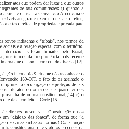
realizar atos que podem dar lugar a que outros
integrantes de tais comunidades; f) quando a
ão aparente ou real, a Convenção Americana e
issíveis ao gozo e exercício de tais direitos,
ão a estes direitos de propriedade privada para
 povos indígenas e “tribais”, nos termos da
 sociais e a relação especial com o território,
internacionais foram firmados pelo Brasil,
gal, nos termos da jurisprudência mais recente
a interna que disponha em sentido diverso.[12]
gislação interna do Suriname não reconhecer o
Convenção 169-OIT, o fato de ter assinado o
ao cumprimento da obrigação de proteção de tais
correr de atos ou omissões de quaisquer dos
 provenha de norma constitucional;[14] c) o
o que dele tem feito a Corte.[15]
 de direitos presentes na Constituição e nos
rio um “diálogo das fontes”, de forma que “a
ação dela, mas ambas as normas ( Constituição
infraconstitucional que viole os preceitos da