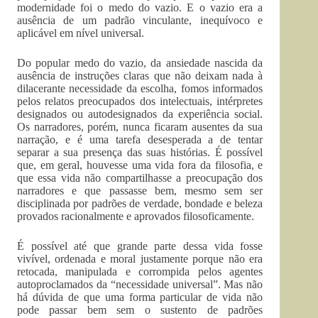
modernidade foi o medo do vazio. E o vazio era a
ausência de um padrão vinculante, inequívoco e
aplicável em nível universal.
Do popular medo do vazio, da ansiedade nascida da
ausência de instruções claras que não deixam nada à
dilacerante necessidade da escolha, fomos informados
pelos relatos preocupados dos intelectuais, intérpretes
designados ou autodesignados da experiência social.
Os narradores, porém, nunca ficaram ausentes da sua
narração, e é uma tarefa desesperada a de tentar
separar a sua presença das suas histórias. É possível
que, em geral, houvesse uma vida fora da filosofia, e
que essa vida não compartilhasse a preocupação dos
narradores e que passasse bem, mesmo sem ser
disciplinada por padrões de verdade, bondade e beleza
provados racionalmente e aprovados filosoficamente.
É possível até que grande parte dessa vida fosse
vivível, ordenada e moral justamente porque não era
retocada, manipulada e corrompida pelos agentes
autoproclamados da “necessidade universal”. Mas não
há dúvida de que uma forma particular de vida não
pode passar bem sem o sustento de padrões