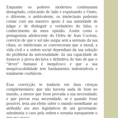
Enquanto os poderes modernos continuaram
denegrindo, colocando de lado e expulsando o Outro,
o diferente, o ambivalente, os intelectuais puderam
contar com um massivo apoio à sua autoridade de
julgar e de distinguir o verdadeiro do falso, o
conhecimento da mera opinião. Assim como o
protagonista adolescente do Orfeu de Jean Cocteau,
convicto de que o sol não surgia sem a serenata da sua
cítara, os intelectuais se convenceram que a moral, a
vida civil e a ordem social dependiam da sua solução
do problema da universalidade: da sua capacidade de
fornecer a prova decisiva e definitiva do fato de que o
“dever” humano é inequívoco e que a sua
inequivocabilidade tem fundamentos indestrutíveis e
totalmente confiáveis.
Essa convicção se traduziu em duas crenças
complementares: que não haveria nada de bom no
mundo, a menos que fosse provada a sua necessidade;
e que provar essa necessidade, se e quando fosse
possível, teria um efeito sobre o mundo semelhante ao
atribuído aos atos legislativos de um governante:
substituiria o caos pela ordem e tornaria transparente o
que era opaco.