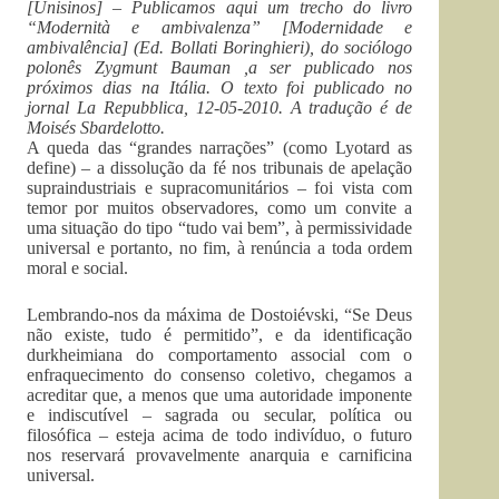
[Unisinos] – Publicamos aqui um trecho do livro
“Modernità e ambivalenza” [Modernidade e
ambivalência] (Ed. Bollati Boringhieri), do sociólogo
polonês Zygmunt Bauman ,a ser publicado nos
próximos dias na Itália. O texto foi publicado no
jornal La Repubblica, 12-05-2010. A tradução é de
Moisés Sbardelotto.
A queda das “grandes narrações” (como Lyotard as
define) – a dissolução da fé nos tribunais de apelação
supraindustriais e supracomunitários – foi vista com
temor por muitos observadores, como um convite a
uma situação do tipo “tudo vai bem”, à permissividade
universal e portanto, no fim, à renúncia a toda ordem
moral e social.
Lembrando-nos da máxima de Dostoiévski, “Se Deus
não existe, tudo é permitido”, e da identificação
durkheimiana do comportamento associal com o
enfraquecimento do consenso coletivo, chegamos a
acreditar que, a menos que uma autoridade imponente
e indiscutível – sagrada ou secular, política ou
filosófica – esteja acima de todo indivíduo, o futuro
nos reservará provavelmente anarquia e carnificina
universal.