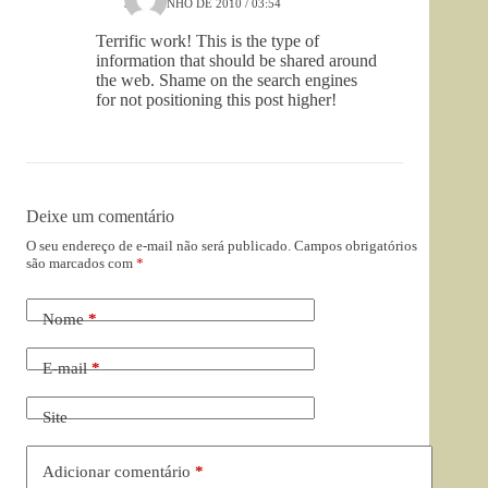
3 DE JUNHO DE 2010 / 03:54
Terrific work! This is the type of
information that should be shared around
the web. Shame on the search engines
for not positioning this post higher!
Deixe um comentário
O seu endereço de e-mail não será publicado.
Campos obrigatórios
são marcados com
*
Nome
*
E-mail
*
Site
Adicionar comentário
*