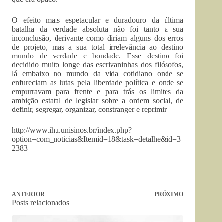
O efeito mais espetacular e duradouro da última
batalha da verdade absoluta não foi tanto a sua
inconclusão, derivante como diriam alguns dos erros
de projeto, mas a sua total irrelevância ao destino
mundo de verdade e bondade. Esse destino foi
decidido muito longe das escrivaninhas dos filósofos,
lá embaixo no mundo da vida cotidiano onde se
enfureciam as lutas pela liberdade política e onde se
empurravam para frente e para trás os limites da
ambição estatal de legislar sobre a ordem social, de
definir, segregar, organizar, constranger e reprimir.
http://www.ihu.unisinos.br/index.php?
option=com_noticias&Itemid=18&task=detalhe&id=3
2383
ANTERIOR
PRÓXIMO
Posts relacionados