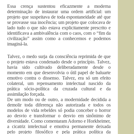
Essa crença sustentou eficazmente a moderna
determinação de instaurar uma ordem artificial: um
projeto que suspeitava de toda espontaneidade até que
se provasse sua inocência; um projeto que colocava de
lado tudo o que não estava explicitamente prescrito e
identificava a ambivalência com o caos, com o “fim da
civilização” assim como a conhecemos e podemos
imaginá-la.
Talvez, o medo surja da consciência reprimida de que
o projeto estava condenado desde o princípio. Talvez,
havia sido cultivado deliberadamente desde o
momento em que desenvolvia o útil papel de baluarte
emotivo contra o dissenso. Talvez, era só um efeito
colateral, um repensamento intelectual nascido da
prática sócio-política da cruzada cultural e da
assimilação forçada.
De um modo ou de outro, a modernidade decidida a
demolir toda diferença não autorizada e todos os
modelos de vida rebeldes só podia conceber o horror
ao desvio e transformar o desvio em sinônimo de
diversidade. Como comentaram Adorno e Horkheimer,
a cicatriz intelectual e emotiva permanente deixada
pelo projeto filosófico e pela prática política da