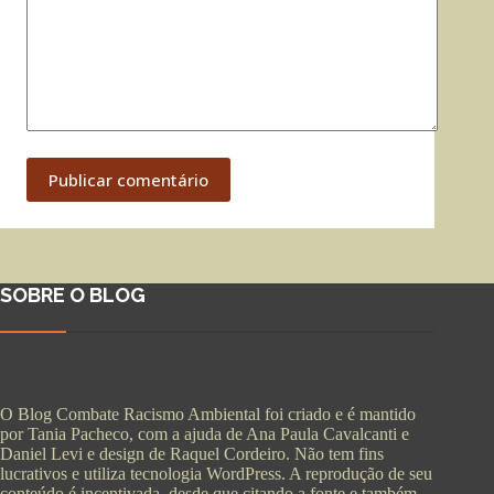
Publicar comentário
SOBRE O BLOG
O Blog Combate Racismo Ambiental foi criado e é mantido
por Tania Pacheco, com a ajuda de Ana Paula Cavalcanti e
Daniel Levi e design de Raquel Cordeiro. Não tem fins
lucrativos e utiliza tecnologia WordPress. A reprodução de seu
conteúdo é incentivada, desde que citando a fonte e também