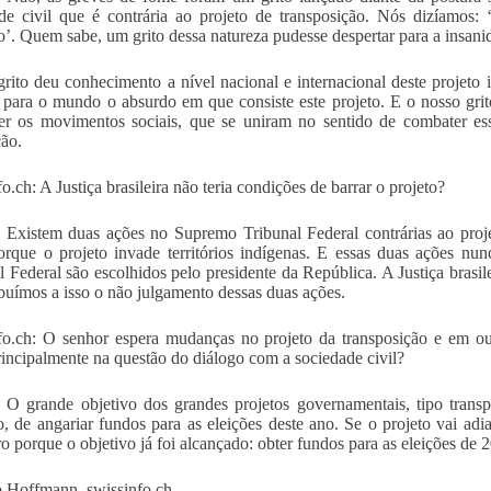
de civil que é contrária ao projeto de transposição. Nós dizíamos:
’. Quem sabe, um grito dessa natureza pudesse despertar para a insanid
grito deu conhecimento a nível nacional e internacional deste projeto 
 para o mundo o absurdo em que consiste este projeto. E o nosso grit
cer os movimentos sociais, que se uniram no sentido de combater es
ão.
o.ch: A Justiça brasileira não teria condições de barrar o projeto?
 Existem duas ações no Supremo Tribunal Federal contrárias ao proje
orque o projeto invade territórios indígenas. E essas duas ações n
l Federal são escolhidos pelo presidente da República. A Justiça brasil
ibuímos a isso o não julgamento dessas duas ações.
fo.ch: O senhor espera mudanças no projeto da transposição e em ou
rincipalmente na questão do diálogo com a sociedade civil?
 O grande objetivo dos grandes projetos governamentais, tipo trans
o, de angariar fundos para as eleições deste ano. Se o projeto vai ad
iro porque o objetivo já foi alcançado: obter fundos para as eleições de 
 Hoffmann, swissinfo.ch