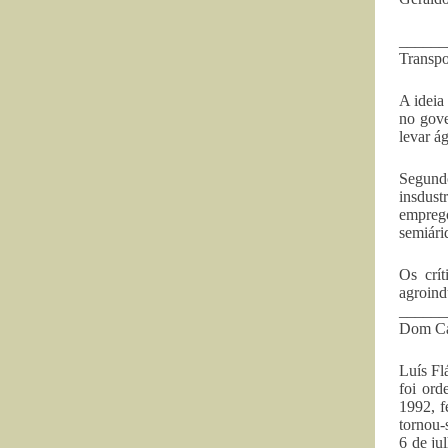
______
Transpo
A ideia
no gove
levar á
Segundo
insdust
empreg
semiári
Os crí
agroindú
______
Dom C
Luís Fl
foi ord
1992, f
tornou-
6 de ju