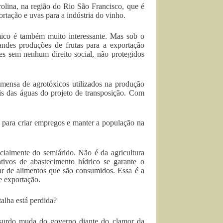
rolina, na região do Rio São Francisco, que é
ortação e uvas para a indústria do vinho.
ico é também muito interessante. Mas sob o
randes produções de frutas para a exportação
es sem nenhum direito social, não protegidos
imensa de agrotóxicos utilizados na produção
ois das águas do projeto de transposição. Com
is para criar empregos e manter a população na
ecialmente do semiárido. Não é da agricultura
ativos de abastecimento hídrico se garante o
r de alimentos que são consumidos. Essa é a
e exportação.
alha está perdida?
 surdo muda do governo diante do clamor da