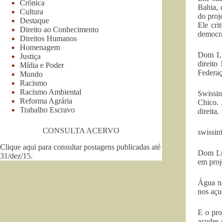
Crônica
Bahia, 
Cultura
do proj
Destaque
Ele cri
Direito ao Conhecimento
democra
Direitos Humanos
Homenagem
Dom Lu
Justiça
direito
Mídia e Poder
Federaç
Mundo
Racismo
Racismo Ambiental
Swissin
Reforma Agrária
Chico. 
Trabalho Escravo
direita.
CONSULTA ACERVO
swissin
Clique aqui para consultar postagens publicadas até
Dom Luí
31/dez/15
.
em proj
Água nã
nos açu
E o pro
açudes e