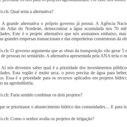
o.ch: Qual seria a alternativa?
: A grande alternativa o próprio governo já possui. A Agência Na
 do Atlas do Nordeste, democratizar a água acumulada nos 70 mil a
ades. Este é o projeto alternativo que nós assinamos embaixo, mas 
as grandes empresas transacionais e das empreiteiras construtoras da obr
fo.ch: O governo argumenta que as obras da transposição vão gerar 5 m
 de pessoas no semiárido. A alternativa apresentada pela ANA teria o 
 Aí nós devemos saber qual é a prioridade dos investimentos públicos
ades. Esta região é muito seca, o povo precisa de água para beber,
os. Essa é a prioridade para os recursos aplicados em projetos hídric
ão na agroindústria.
fo.ch: Faria sentido combinar os dois projetos?
ue se priorizasse o abastecimento hídrico das comunidades… E para isso 
fo.ch: Como o senhor avalia os projetos de irrigação?