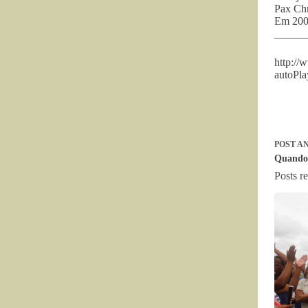
Pax Chr
Em 2009
______
http://
autoPl
POST
AN
Quando
Posts r