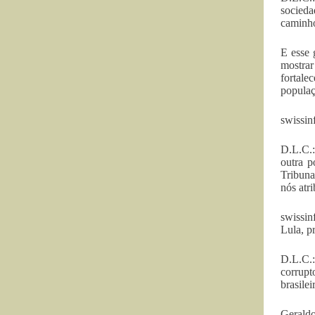
socieda
caminho
E esse 
mostrar
fortale
populaç
swissinf
D.L.C.:
outra p
Tribuna
nós atr
swissin
Lula, p
D.L.C.:
corrupt
brasile
Geraldo