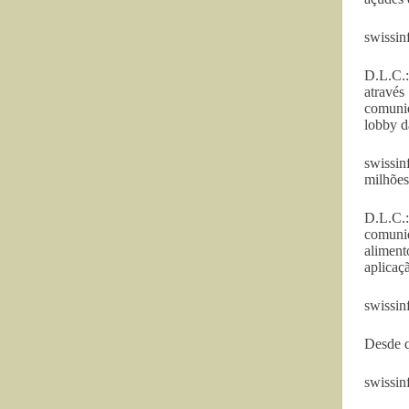
swissinf
D.L.C.
através
comunid
lobby d
swissin
milhões
D.L.C.:
comunid
aliment
aplicaç
swissin
Desde q
swissin