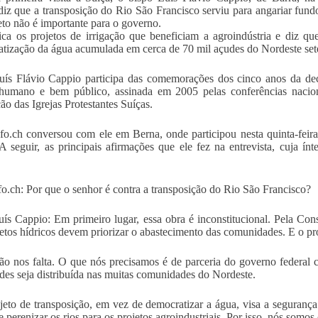
diz que a transposição do Rio São Francisco serviu para angariar fund
eto não é importante para o governo.
tica os projetos de irrigação que beneficiam a agroindústria e diz que 
tização da água acumulada em cerca de 70 mil açudes do Nordeste sete
ís Flávio Cappio participa das comemorações dos cinco anos da de
 humano e bem público, assinada em 2005 pelas conferências nacion
ão das Igrejas Protestantes Suíças.
fo.ch conversou com ele em Berna, onde participou nesta quinta-feir
A seguir, as principais afirmações que ele fez na entrevista, cuja í
fo.ch: Por que o senhor é contra a transposição do Rio São Francisco?
s Cappio: Em primeiro lugar, essa obra é inconstitucional. Pela Cons
etos hídricos devem priorizar o abastecimento das comunidades. E o pro
o nos falta. O que nós precisamos é de parceria do governo federal 
des seja distribuída nas muitas comunidades do Nordeste.
jeto de transposição, em vez de democratizar a água, visa a seguranç
 perenizar os rios para os projetos agroindustriais. Por isso, nós somos 