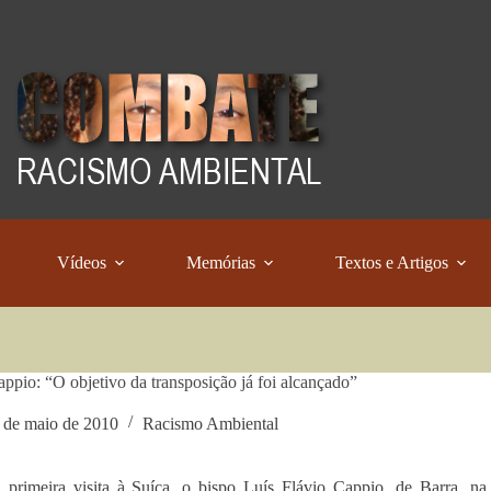
Vídeos
Memórias
Textos e Artigos
pio: “O objetivo da transposição já foi alcançado”
 de maio de 2010
Racismo Ambiental
primeira visita à Suíça, o bispo Luís Flávio Cappio, de Barra, na