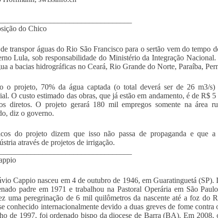
__________________________________
sição do Chico
 de transpor águas do Rio São Francisco para o sertão vem do tempo d
rno Lula, sob responsabilidade do Ministério da Integração Nacional.
gua a bacias hidrográficas no Ceará, Rio Grande do Norte, Paraíba, Pe
 o projeto, 70% da água captada (o total deverá ser de 26 m3/s) 
rial. O custo estimado das obras, que já estão em andamento, é de R$ 5
os diretos. O projeto gerará 180 mil empregos somente na área ru
do, diz o governo.
ticos do projeto dizem que isso não passa de propaganda e que a 
stria através de projetos de irrigação.
__________________________________
appio
ávio Cappio nasceu em 4 de outubro de 1946, em Guaratinguetá (SP). D
enado padre em 1971 e trabalhou na Pastoral Operária em São Paulo
ez uma peregrinação de 6 mil quilômetros da nascente até a foz do 
se conhecido internacionalmente devido a duas greves de fome contra 
lho de 1997, foi ordenado bispo da diocese de Barra (BA). Em 2008,