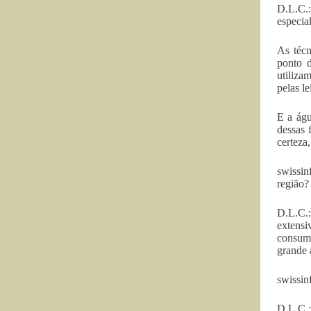
D.L.C.:
especia
As téc
ponto d
utiliza
pelas le
E a águ
dessas 
certeza
swissin
região?
D.L.C.:
extensi
consumo
grande 
swissin
D.L.C.: