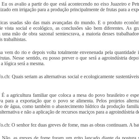
 Eu os avalio a partir do que está acontecendo no eixo Juazeiro e Pet
lizado em irrigação para a produção principalmente de frutas para a exp
nicas usadas são das mais avançadas do mundo. E o produto econôm
e vista social e ecológico, as conclusões são bem diferentes. As g
m uma mão de obra sazonal semiescrava, a maioria desses trabalhador
is trabalhistas.
a vem do rio e depois volta totalmente envenenada pela quantidade 
frutas. Nesse sentido, eu posso prever o que será a agroindústria dep
, a lógica será a mesma.
fo.ch: Quais seriam as alternativas social e ecologicamente sustentáve
 É a agricultura familiar que coloca a mesa do povo brasileiro e esp
va para a exportação que o povo se alimenta. Pelos projetos altern
 de água, como também o abastecimento hídrico da produção familia
alternativa e não a aplicação de recursos maciços para a agroindústria d
fo.ch: O senhor fez duas greves de fome, mas as obras continuam. A bat
 Não, as greves de fome foram um grito lançado diante da postura