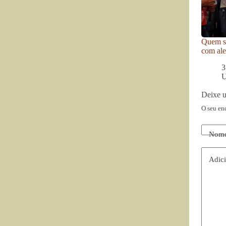
Quem se
com ale
3
U
Deixe 
O seu en
Nom
Adici