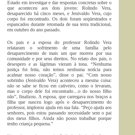
Estado em investigar e dar respostas concretas sobre o
que aconteceu aos dois jovens: Rolindo Vera,
desaparecido há cinco meses, e Jenivaldo Vera, cujo
corpo foi encontrado. Os dois foram seqüestrados e
espancados durante retomada de sua terra tradicional,
em outubro do ano passado.
Os pais e a esposa do professor Rolindo Vera
relataram o sofrimento de uma família pelo
desaparecimento de mais um que morreu por sua
comunidade e por seus direitos. No relato dos pais, o
desespero e as lágrimas vieram à tona. “Nenhuma
justiça foi feita, não temos nenhuma notícia para
acalmar nosso coração”, disse o pai. “Com nosso
sobrinho (Jenivaldo Vera) aconteceu a mesma coisa:
não se sabe se ficou em cativeiro, como o levaram,
mas o corpo dele foi encontrado…o do nosso filho
não”, finalizou. A esposa, que carregava nos braços a
filha que nasceu logo após o desaparecimento do
professor, implorou ajuda em sua fala. “Peço ajuda aos
senhores, pois estou passando necessidade sem o pai
dos meus filhos. Ainda não posso trabalhar porque
tenho criança pequena.”