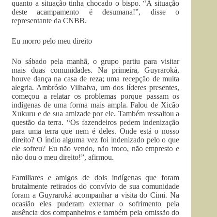
quanto a situação tinha chocado o bispo. “A situação
deste acampamento é desumana!”, disse o
representante da CNBB.
Eu morro pelo meu direito
No sábado pela manhã, o grupo partiu para visitar
mais duas comunidades. Na primeira, Guyraroká,
houve dança na casa de reza; uma recepção de muita
alegria. Ambrósio Vilhalva, um dos líderes presentes,
começou a relatar os problemas porque passam os
indígenas de uma forma mais ampla. Falou de Xicão
Xukuru e de sua amizade por ele. Também ressaltou a
questão da terra. “Os fazendeiros pedem indenização
para uma terra que nem é deles. Onde está o nosso
direito? O índio alguma vez foi indenizado pelo o que
ele sofreu? Eu não vendo, não troco, não empresto e
não dou o meu direito!”, afirmou.
Familiares e amigos de dois indígenas que foram
brutalmente retirados do convívio de sua comunidade
foram a Guyraroká acompanhar a visita do Cimi. Na
ocasião eles puderam externar o sofrimento pela
ausência dos companheiros e também pela omissão do