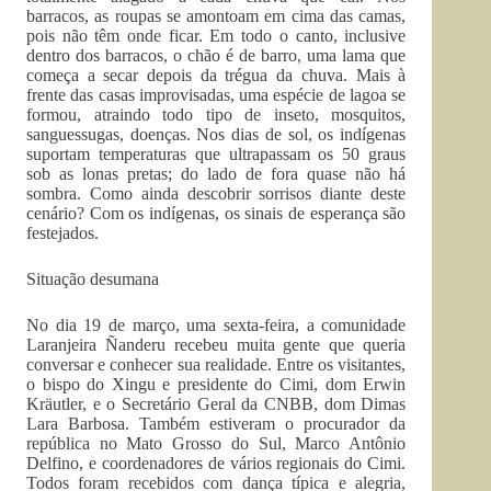
barracos, as roupas se amontoam em cima das camas,
pois não têm onde ficar. Em todo o canto, inclusive
dentro dos barracos, o chão é de barro, uma lama que
começa a secar depois da trégua da chuva. Mais à
frente das casas improvisadas, uma espécie de lagoa se
formou, atraindo todo tipo de inseto, mosquitos,
sanguessugas, doenças. Nos dias de sol, os indígenas
suportam temperaturas que ultrapassam os 50 graus
sob as lonas pretas; do lado de fora quase não há
sombra. Como ainda descobrir sorrisos diante deste
cenário? Com os indígenas, os sinais de esperança são
festejados.
Situação desumana
No dia 19 de março, uma sexta-feira, a comunidade
Laranjeira Ñanderu recebeu muita gente que queria
conversar e conhecer sua realidade. Entre os visitantes,
o bispo do Xingu e presidente do Cimi, dom Erwin
Kräutler, e o Secretário Geral da CNBB, dom Dimas
Lara Barbosa. Também estiveram o procurador da
república no Mato Grosso do Sul, Marco Antônio
Delfino, e coordenadores de vários regionais do Cimi.
Todos foram recebidos com dança típica e alegria,