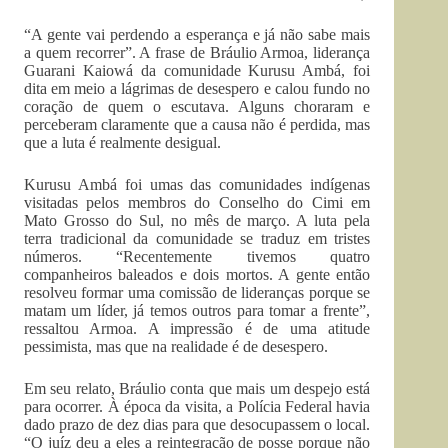
“A gente vai perdendo a esperança e já não sabe mais
a quem recorrer”. A frase de Bráulio Armoa, liderança
Guarani Kaiowá da comunidade Kurusu Ambá, foi
dita em meio a lágrimas de desespero e calou fundo no
coração de quem o escutava. Alguns choraram e
perceberam claramente que a causa não é perdida, mas
que a luta é realmente desigual.
Kurusu Ambá foi umas das comunidades indígenas
visitadas pelos membros do Conselho do Cimi em
Mato Grosso do Sul, no mês de março. A luta pela
terra tradicional da comunidade se traduz em tristes
números. “Recentemente tivemos quatro
companheiros baleados e dois mortos. A gente então
resolveu formar uma comissão de lideranças porque se
matam um líder, já temos outros para tomar a frente”,
ressaltou Armoa. A impressão é de uma atitude
pessimista, mas que na realidade é de desespero.
Em seu relato, Bráulio conta que mais um despejo está
para ocorrer. À época da visita, a Polícia Federal havia
dado prazo de dez dias para que desocupassem o local.
“O juíz deu a eles a reintegração de posse porque não