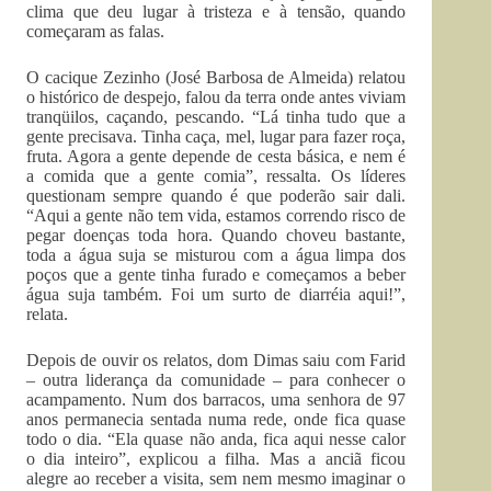
clima que deu lugar à tristeza e à tensão, quando
começaram as falas.
O cacique Zezinho (José Barbosa de Almeida) relatou
o histórico de despejo, falou da terra onde antes viviam
tranqüilos, caçando, pescando. “Lá tinha tudo que a
gente precisava. Tinha caça, mel, lugar para fazer roça,
fruta. Agora a gente depende de cesta básica, e nem é
a comida que a gente comia”, ressalta. Os líderes
questionam sempre quando é que poderão sair dali.
“Aqui a gente não tem vida, estamos correndo risco de
pegar doenças toda hora. Quando choveu bastante,
toda a água suja se misturou com a água limpa dos
poços que a gente tinha furado e começamos a beber
água suja também. Foi um surto de diarréia aqui!”,
relata.
Depois de ouvir os relatos, dom Dimas saiu com Farid
– outra liderança da comunidade – para conhecer o
acampamento. Num dos barracos, uma senhora de 97
anos permanecia sentada numa rede, onde fica quase
todo o dia. “Ela quase não anda, fica aqui nesse calor
o dia inteiro”, explicou a filha. Mas a anciã ficou
alegre ao receber a visita, sem nem mesmo imaginar o