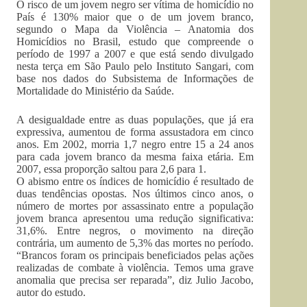
O risco de um jovem negro ser vítima de homicídio no
País é 130% maior que o de um jovem branco,
segundo o Mapa da Violência – Anatomia dos
Homicídios no Brasil, estudo que compreende o
período de 1997 a 2007 e que está sendo divulgado
nesta terça em São Paulo pelo Instituto Sangari, com
base nos dados do Subsistema de Informações de
Mortalidade do Ministério da Saúde.
A desigualdade entre as duas populações, que já era
expressiva, aumentou de forma assustadora em cinco
anos. Em 2002, morria 1,7 negro entre 15 a 24 anos
para cada jovem branco da mesma faixa etária. Em
2007, essa proporção saltou para 2,6 para 1.
O abismo entre os índices de homicídio é resultado de
duas tendências opostas. Nos últimos cinco anos, o
número de mortes por assassinato entre a população
jovem branca apresentou uma redução significativa:
31,6%. Entre negros, o movimento na direção
contrária, um aumento de 5,3% das mortes no período.
“Brancos foram os principais beneficiados pelas ações
realizadas de combate à violência. Temos uma grave
anomalia que precisa ser reparada”, diz Julio Jacobo,
autor do estudo.