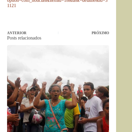
option=com_noticias&Itemid=18&task=detalhe&id=3
1121
ANTERIOR
PRÓXIMO
Posts relacionados