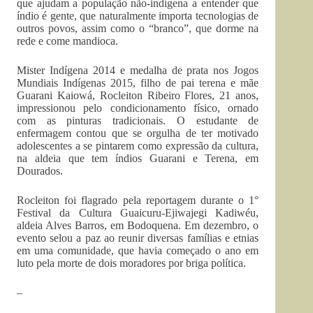
que ajudam a população não-indígena a entender que
índio é gente, que naturalmente importa tecnologias de
outros povos, assim como o “branco”, que dorme na
rede e come mandioca.
Mister Indígena 2014 e medalha de prata nos Jogos
Mundiais Indígenas 2015, filho de pai terena e mãe
Guarani Kaiowá, Rocleiton Ribeiro Flores, 21 anos,
impressionou pelo condicionamento físico, ornado
com as pinturas tradicionais. O estudante de
enfermagem contou que se orgulha de ter motivado
adolescentes a se pintarem como expressão da cultura,
na aldeia que tem índios Guarani e Terena, em
Dourados.
Rocleiton foi flagrado pela reportagem durante o 1°
Festival da Cultura Guaicuru-Ejiwajegi Kadiwéu,
aldeia Alves Barros, em Bodoquena. Em dezembro, o
evento selou a paz ao reunir diversas famílias e etnias
em uma comunidade, que havia começado o ano em
luto pela morte de dois moradores por briga política.
–