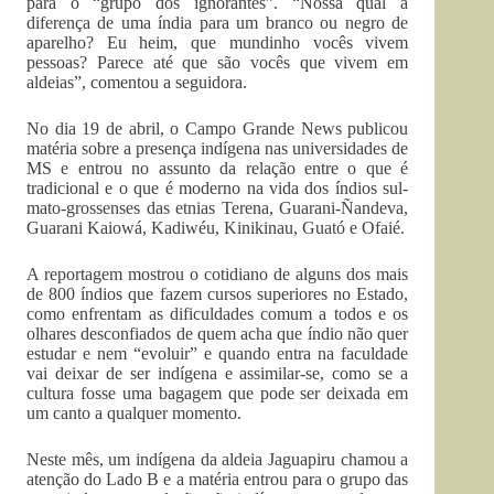
para o “grupo dos ignorantes”. “Nossa qual a
diferença de uma índia para um branco ou negro de
aparelho? Eu heim, que mundinho vocês vivem
pessoas? Parece até que são vocês que vivem em
aldeias”, comentou a seguidora.
No dia 19 de abril, o Campo Grande News publicou
matéria sobre a presença indígena nas universidades de
MS e entrou no assunto da relação entre o que é
tradicional e o que é moderno na vida dos índios sul-
mato-grossenses das etnias Terena, Guarani-Ñandeva,
Guarani Kaiowá, Kadiwéu, Kinikinau, Guató e Ofaié.
A reportagem mostrou o cotidiano de alguns dos mais
de 800 índios que fazem cursos superiores no Estado,
como enfrentam as dificuldades comum a todos e os
olhares desconfiados de quem acha que índio não quer
estudar e nem “evoluir” e quando entra na faculdade
vai deixar de ser indígena e assimilar-se, como se a
cultura fosse uma bagagem que pode ser deixada em
um canto a qualquer momento.
Neste mês, um indígena da aldeia Jaguapiru chamou a
atenção do Lado B e a matéria entrou para o grupo das