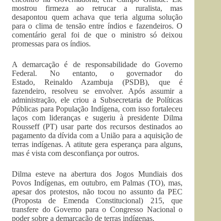
mostrou firmeza ao retrucar a ruralista, mas
desapontou quem achava que teria alguma solução
para o clima de tensão entre índios e fazendeiros. O
comentário geral foi de que o ministro só deixou
promessas para os índios.
A demarcação é de responsabilidade do Governo
Federal. No entanto, o governador do
Estado, Reinaldo Azambuja (PSDB), que é
fazendeiro, resolveu se envolver. Após assumir a
administração, ele criou a Subsecretaria de Políticas
Públicas para População Indígena, com isso fortaleceu
laços com lideranças e sugeriu à presidente Dilma
Rousseff (PT) usar parte dos recursos destinados ao
pagamento da dívida com a União para a aquisição de
terras indígenas. A atitute gera esperança para alguns,
mas é vista com desconfiança por outros.
Dilma esteve na abertura dos Jogos Mundiais dos
Povos Indígenas, em outubro, em Palmas (TO), mas,
apesar dos protestos, não tocou no assunto da PEC
(Proposta de Emenda Constitucional) 215, que
transfere do Governo para o Congresso Nacional o
poder sobre a demarcação de terras indígenas.