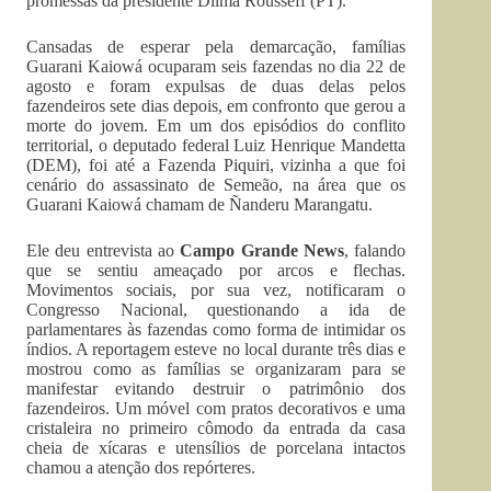
promessas da presidente Dilma Rousseff (PT).
Cansadas de esperar pela demarcação, famílias
Guarani Kaiowá ocuparam seis fazendas no dia 22 de
agosto e foram expulsas de duas delas pelos
fazendeiros sete dias depois, em confronto que gerou a
morte do jovem. Em um dos episódios do conflito
territorial, o deputado federal Luiz Henrique Mandetta
(DEM), foi até a Fazenda Piquiri, vizinha a que foi
cenário do assassinato de Semeão, na área que os
Guarani Kaiowá chamam de Ñanderu Marangatu.
Ele deu entrevista ao
Campo Grande News
, falando
que se sentiu ameaçado por arcos e flechas.
Movimentos sociais, por sua vez, notificaram o
Congresso Nacional, questionando a ida de
parlamentares às fazendas como forma de intimidar os
índios. A reportagem esteve no local durante três dias e
mostrou como as famílias se organizaram para se
manifestar evitando destruir o patrimônio dos
fazendeiros. Um móvel com pratos decorativos e uma
cristaleira no primeiro cômodo da entrada da casa
cheia de xícaras e utensílios de porcelana intactos
chamou a atenção dos repórteres.