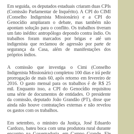
Em seguida, os deputados estaduais criaram duas CPIs
(Comissão Parlamentar de Inquérito). A CPI do CIMI
(Conselho Indigenista Missionário) e a CPI do
Genocídio ampliaram o debate, mas também não
apontam solução para o conflito. Os trabalhos tiveram
um fato inédito: antropólogo depondo contra índio. Os
trabalhos foram marcados por brigas e até um
indigenista que reclamou de agressão por parte de
segurança da Casa, além de manifestações dos
próprios índios.
A comissão que investiga o Cimi (Conselho
Indigenista Missionário) completou 100 dias e irá pedir
prorrogação de mais 60, após retorno em fevereiro de
2016. O gasto mensal para os trabalhos é de R$ 25
mil. Enquanto isso, a CPI do Genocídio requisitou
uma série de documentos de entidades. O presidente
da comissão, deputado João Grandão (PT), disse que
ainda não houve contratações externas e não revelou
os gastos com os trabalhos.
Em setembro, o ministro da Justiça, José Eduardo
Cardozo, bateu boca com uma produtora rural durante
encontro na Governadoria, em Campo Grande. Ele