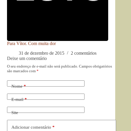
Para Vítor. Com muita dor
31 de dezembro de 2015
2 comentários
Deixe um comentário
O seu endereço de e-mail não será publicado.
Campos obrigatórios
são marcados com
*
Nome
*
E-mail
*
Site
Adicionar comentário
*