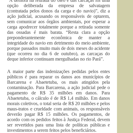
“A demora na retirada do óleo e das carcaças foi uma
opção deliberada da empresa de salvatagem
(contratada pelos donos da carga e do navio)”, diz a
ação judicial, acusando os responsáveis de optarem,
sem comunicar aos órgãos ambientais, por esperar a
carga apodrecer totalmente porque a retirada somente
das ossadas é mais barata. “Resta clara a opção
preponderantemente econômica de manter a
integridade do navio em detrimento do meio ambiente,
porque passados muito mais de dois meses do acidente
(que ocorreu no dia 6 de outubro), as carcaças do
deque inferior continuam mergulhadas no rio Pará”.
A maior parte das indenizações pedidas pelos entes
públicos é para reparar os danos aos municípios de
Barcarena e Abaetetuba, os mais atingidos pela
contaminação. Para Barcarena, a ação judicial pede o
pagamento de R$ 35 milhões em danos. Para
Abaetetuba, o cálculo é de R$ 1,4 milhão. Em danos
morais coletivos, o total seria de R$ 20 milhões e pelos
maus-tratos e crueldade com animais, os responsáveis
deverão pagar R$ 15 milhões. Os pagamentos, de
acordo com os pedidos feitos à Justiça Federal, devem
ser revertidos para uma lista de políticas públicas e
investimentos a serem feitos pelos beneficiários.