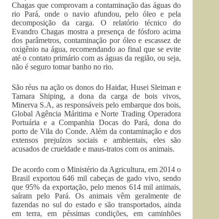
Chagas que comprovam a contaminação das águas do
rio Pará, onde o navio afundou, pelo óleo e pela
decomposição da carga. O relatório técnico do
Evandro Chagas mostra a presença de fósforo acima
dos parâmetros, contaminação por óleo e escassez de
oxigênio na água, recomendando ao final que se evite
até o contato primário com as águas da região, ou seja,
não é seguro tomar banho no rio.
São réus na ação os donos do Haidar, Husei Sleiman e
Tamara Shiping, a dona da carga de bois vivos,
Minerva S.A, as responsáveis pelo embarque dos bois,
Global Agência Máritima e Norte Trading Operadora
Portuária e a Companhia Docas do Pará, dona do
porto de Vila do Conde. Além da contaminação e dos
extensos prejuízos sociais e ambientais, eles são
acusados de crueldade e maus-tratos com os animais.
De acordo com o Ministério da Agricultura, em 2014 o
Brasil exportou 646 mil cabeças de gado vivo, sendo
que 95% da exportação, pelo menos 614 mil animais,
saíram pelo Pará. Os animais vêm geralmente de
fazendas no sul do estado e são transportados, ainda
em terra, em péssimas condições, em caminhões