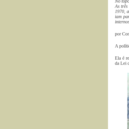
No topo
As três
1970, a
iam par
interno
por Co
A polít
Ela é r
da Lei 