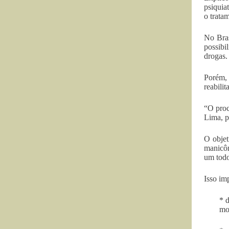
psiquia
o trata
No Bras
possibi
drogas.
Porém, 
reabili
“O proc
Lima, p
O objet
manicôm
um todo
Isso im
* d
mo