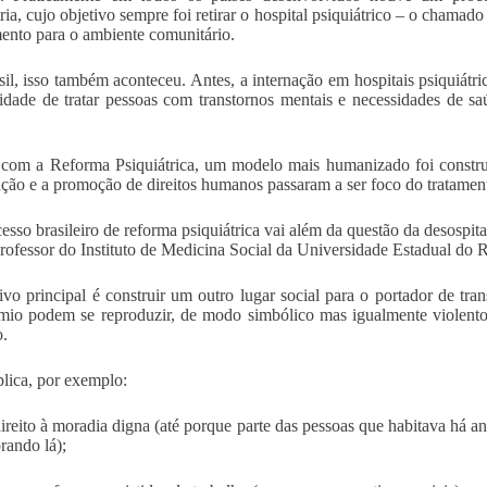
tria, cujo objetivo sempre foi retirar o hospital psiquiátrico – o chama
mento para o ambiente comunitário.
il, isso também aconteceu. Antes, a internação em hospitais psiquiátri
lidade de tratar pessoas com transtornos mentais e necessidades de sa
com a Reforma Psiquiátrica, um modelo mais humanizado foi construíd
tação e a promoção de direitos humanos passaram a ser foco do tratamen
esso brasileiro de reforma psiquiátrica vai além da questão da desospit
rofessor do Instituto de Medicina Social da Universidade Estadual do 
ivo principal é construir um outro lugar social para o portador de tra
io podem se reproduzir, de modo simbólico mas igualmente violento,
.
plica, por exemplo:
ireito à moradia digna (até porque parte das pessoas que habitava há an
rando lá);