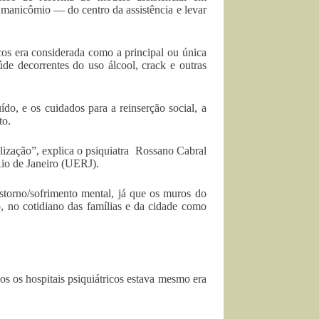
do manicômio — do centro da assistência e levar
cos era considerada como a principal ou única
úde decorrentes do uso álcool, crack e outras
o, e os cuidados para a reinserção social, a
to.
alização”, explica o psiquiatra Rossano Cabral
Rio de Janeiro (UERJ).
nstorno/sofrimento mental, já que os muros do
 no cotidiano das famílias e da cidade como
os os hospitais psiquiátricos estava mesmo era