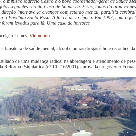
, o ministro Marcelo Castro e o novo coordenador-geral de Saúde Men
 fotos seguintes são da Casa de Saúde Dr. Eiras, todas do arquivo pe
 direção internava lá crianças com retardo mental, paralisia cerebral
a o Pavilhão Santa Rosa. A foto é desta época. Em 1997, com o fe
s foram levados para lá. Uma casa de horrores
nceição Lemes,
Viomundo
ica brasileira de saúde mental, álcool e outras drogas é hoje reconhecid
esultado de uma mudança radical na abordagem e atendimento de pessoa
da Reforma Psiquiátrica (nº 10.216/2001), aprovada no governo Ferna