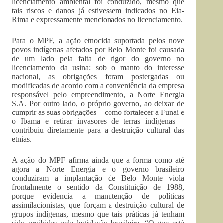
licenciamento ambiental foi conduzido, mesmo que
tais riscos e danos já estivessem indicados no Eia-
Rima e expressamente mencionados no licenciamento.
Para o MPF, a ação etnocida suportada pelos nove
povos indígenas afetados por Belo Monte foi causada
de um lado pela falta de rigor do governo no
licenciamento da usina: sob o manto do interesse
nacional, as obrigações foram postergadas ou
modificadas de acordo com a conveniência da empresa
responsável pelo empreendimento, a Norte Energia
S.A. Por outro lado, o próprio governo, ao deixar de
cumprir as suas obrigações – como fortalecer a Funai e
o Ibama e retirar invasores de terras indígenas –
contribuiu diretamente para a destruição cultural das
etnias.
A ação do MPF afirma ainda que a forma como até
agora a Norte Energia e o governo brasileiro
conduziram a implantação de Belo Monte viola
frontalmente o sentido da Constituição de 1988,
porque evidencia a manutenção de políticas
assimilacionistas, que forçam a destruição cultural de
grupos indígenas, mesmo que tais práticas já tenham
sido proibidas pela legislação brasileira. “O que está