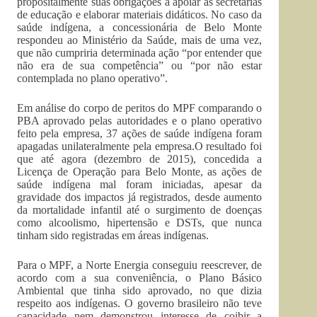
propositalmente suas obrigações a apoiar as secretarias
de educação e elaborar materiais didáticos. No caso da
saúde indígena, a concessionária de Belo Monte
respondeu ao Ministério da Saúde, mais de uma vez,
que não cumpriria determinada ação “por entender que
não era de sua competência” ou “por não estar
contemplada no plano operativo”.
Em análise do corpo de peritos do MPF comparando o
PBA aprovado pelas autoridades e o plano operativo
feito pela empresa, 37 ações de saúde indígena foram
apagadas unilateralmente pela empresa.O resultado foi
que até agora (dezembro de 2015), concedida a
Licença de Operação para Belo Monte, as ações de
saúde indígena mal foram iniciadas, apesar da
gravidade dos impactos já registrados, desde aumento
da mortalidade infantil até o surgimento de doenças
como alcoolismo, hipertensão e DSTs, que nunca
tinham sido registradas em áreas indígenas.
Para o MPF, a Norte Energia conseguiu reescrever, de
acordo com a sua conveniência, o Plano Básico
Ambiental que tinha sido aprovado, no que dizia
respeito aos indígenas. O governo brasileiro não teve
capacidade nem demonstrou interesse de coibir a