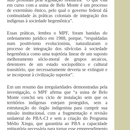
em curso com a usina de Belo Monte é um processo
de extermínio étnico, pelo qual o governo federal dá
continuidade às práticas coloniais de integração dos
indígenas à sociedade hegemônica”.
Essas práticas, lembra o MPF, foram banidas do
ordenamento jurídico em 1988, porque, “respaldadas
num positivismo evolucionista, naturalizaram o
processo de integração dos silvícolas à sociedade
hegemônica como uma trajetória linear de um suposto
melhoramento sócio-moral de grupos arcaicos,
detentores de um estado sociopolítico e cultural
transitório, que necessariamente deveria se extinguir e
se incorporar à civilização superior”.
Em um resumo das irregularidades demonstradas pela
investigação, o MPF afirma que “a usina de Belo
Monte conclui seu ciclo de instalação sem que os
territórios indígenas estejam protegidos, sem a
estruturação do órgão indigenista para cumprir sua
missão institucional, com a fragmentação e revisão
unilateral do PBA-CI e sem a criação do Programa
Médio Xingu, que garantiria ao PBA a capacidade
mitigatória necessária para tornar esse empreendimento