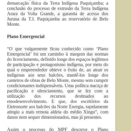
demarcação física da Terra Indígena Paquiçamba; a
conclusão do processo de extrusão da Terra Indígena
Arara da Volta Grande, a garantia de acesso dos
Juruna da T.I. Paquiçamba ao reservatório de Belo
Monte.
Plano Emergencial
“O que vulgarmente ficou conhecido como ‘Plano
Emergencial’ foi um caminho à margem das normas
do licenciamento, definido longe dos espaços legítimos
de participação e protagonismo indígena, por meio do
qual o empreendedor obteve o êxito de, ao atrair os
indígenas aos seus balcões, mantê-los longe dos
canteiros de obras de Belo Monte, mesmo sem cumprir
condicionantes indispensáveis. Uma política maciça de
pacificação e silenciamento, que se fez com a
utilização dos recursos destinados ao
etnodesenvolvimento. E que, dos escritórios da
Eletronorte aos balcões da Norte Energia, rapidamente
atingiu a mais remota aldeia do médio Xingu”, com
danos nem sequer dimensionados, mas já presentes.
Assim o processo do MPF descreve o Plano