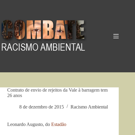
Pular
para
o
conteúdo
Contrato de envio de rejeitos da Vale à barragem tem
26 anos
8 de dezembro de 2015
Racismo Ambiental
Leonardo Augusto, do
Estadão