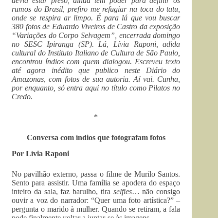
devia estar preso, ainda tem poder para definir os
rumos do Brasil, prefiro me refugiar na toca do tatu,
onde se respira ar limpo. É para lá que vou buscar
380 fotos de Eduardo Viveiros de Castro da exposição
“Variações do Corpo Selvagem”, encerrada domingo
no SESC Ipiranga (SP). Lá, Lívia Raponi, adida
cultural do Instituto Italiano de Cultura de São Paulo,
encontrou índios com quem dialogou. Escreveu texto
até agora inédito que publico neste Diário do
Amazonas, com fotos de sua autoria. Aí vai. Cunha,
por enquanto, só entra aqui no título como Pilatos no
Credo.
*
Conversa com índios que fotografam fotos
Por Lívia Raponi
No pavilhão externo, passa o filme de Murilo Santos.
Sento para assistir. Uma família se apodera do espaço
inteiro da sala, faz barulho, tira
selfies
… não consigo
ouvir a voz do narrador: “Quer uma foto artística?” –
pergunta o marido à mulher. Quando se retiram, a fala
pode finalmente voltar a juntar-se às imagens.