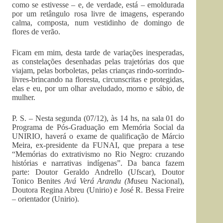
como se estivesse – e, de verdade, está – emoldurada
por um retângulo rosa livre de imagens, esperando
calma, composta, num vestidinho de domingo de
flores de verão.
Ficam em mim, desta tarde de variações inesperadas,
as constelações desenhadas pelas trajetórias dos que
viajam, pelas borboletas, pelas crianças rindo-sorrindo-
livres-brincando na floresta, circunscritas e protegidas,
elas e eu, por um olhar aveludado, morno e sábio, de
mulher.
P. S. – Nesta segunda (07/12), às 14 hs, na sala 01 do
Programa de Pós-Graduação em Memória Social da
UNIRIO, haverá o exame de qualificação de Márcio
Meira, ex-presidente da FUNAI, que prepara a tese
“Memórias do extrativismo no Rio Negro: cruzando
histórias e narrativas indígenas”. Da banca fazem
parte: Doutor Geraldo Andrello (Ufscar), Doutor
Tonico Benites
Avá Verá Arandu (M
useu Nacional),
Doutora Regina Abreu (Unirio) e José R. Bessa Freire
– orientador (Unirio).