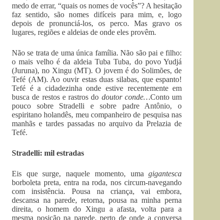
medo de errar, “quais os nomes de vocês”? A hesitação
faz sentido, são nomes difíceis para mim, e, logo
depois de pronunciá-los, os perco. Mas gravo os
lugares, regiões e aldeias de onde eles provêm.
Não se trata de uma única família. Não são pai e filho:
o mais velho é da aldeia Tuba Tuba, do povo Yudjá
(Juruna), no Xingu (MT). O jovem é do Solimões, de
Tefé (AM). Ao ouvir estas duas silabas, que espanto!
Tefé é a cidadezinha onde estive recentemente em
busca de restos e rastros do
doutor conde…
Conto um
pouco sobre Stradelli e sobre padre Antônio, o
espiritano holandês, meu companheiro de pesquisa nas
manhãs e tardes passadas no arquivo da Prelazia de
Tefé.
Stradelli: mil estradas
Eis que surge, naquele momento, uma
gigantesca
borboleta preta, entra na roda, nos circum-navegando
com insistência. Pousa na criança, vai embora,
descansa na parede, retorna, pousa na minha perna
direita, o homem do Xingu a afasta, volta para a
mesma posição na parede, perto de onde a conversa