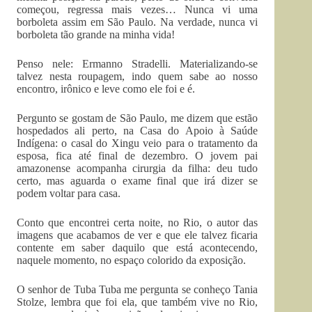
começou, regressa mais vezes… Nunca vi uma
borboleta assim em São Paulo. Na verdade, nunca vi
borboleta tão grande na minha vida!
Penso nele: Ermanno Stradelli. Materializando-se
talvez nesta roupagem, indo quem sabe ao nosso
encontro, irônico e leve como ele foi e é.
Pergunto se gostam de São Paulo, me dizem que estão
hospedados ali perto, na Casa do Apoio à Saúde
Indígena: o casal do Xingu veio para o tratamento da
esposa, fica até final de dezembro. O jovem pai
amazonense acompanha cirurgia da filha: deu tudo
certo, mas aguarda o exame final que irá dizer se
podem voltar para casa.
Conto que encontrei certa noite, no Rio, o autor das
imagens que acabamos de ver e que ele talvez ficaria
contente em saber daquilo que está acontecendo,
naquele momento, no espaço colorido da exposição.
O senhor de Tuba Tuba me pergunta se conheço Tania
Stolze, lembra que foi ela, que também vive no Rio,