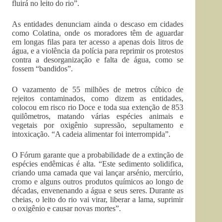
fluirá no leito do rio”.
As entidades denunciam ainda o descaso em cidades
como Colatina, onde os moradores têm de aguardar
em longas filas para ter acesso a apenas dois litros de
água, e a violência da polícia para reprimir os protestos
contra a desorganização e falta de água, como se
fossem “bandidos”.
O vazamento de 55 milhões de metros cúbico de
rejeitos contaminados, como dizem as entidades,
colocou em risco rio Doce e toda sua extenção de 853
quilômetros, matando várias espécies animais e
vegetais por oxigênio supressão, sepultamento e
intoxicação. “A cadeia alimentar foi interrompida”.
O Fórum garante que a probabilidade de a extinção de
espécies endêmicas é alta. “Este sedimento solidifica,
criando uma camada que vai lançar arsénio, mercúrio,
cromo e alguns outros produtos químicos ao longo de
décadas, envenenando a água e seus seres. Durante as
cheias, o leito do rio vai virar, liberar a lama, suprimir
o oxigênio e causar novas mortes”.