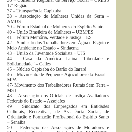
36 – Conselho Regional de Serviço Social –
CRESS
17ª Região
37 – Transparência Capixaba
38 – Associação de Mulheres Unidas da Serra –
AMUS
39 – Fórum Estadual de Mulheres do Espírito Santo
40 – União Brasileira de Mulheres –
UBM
/ES
41 – Fórum Memória, Verdade e Justiça – ES
42 – Sindicato dos Trabalhadores em Água e Esgoto e
Meio Ambiente no Estado –
Sindaema
43 – União da Juventude Socialista –
UJS
44 – Casa da América Latina “Liberdade e
Solidariedade” –
Calles
45 – Núcleo Capixaba do Barão do Itararé
46 – Movimento de Pequenos Agricultores do Brasil –
MPA
47- Movimento dos Trabalhadores Rurais Sem Terra –
MST
48 – Associação dos Oficiais de Justiça Avaliadores
Federais do Estado –
Assojafes
49 – Sindicato dos Empregados em Entidades
Culturais, Recreativas, de Assistência Social, de
Orientação e Formação Profissional do Espírito Santo
–
Senalba
50 – Federação das Associações de Moradores e