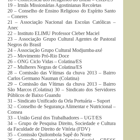
19 – Irmãs Missionárias Agostinianas Recoletas
20 – Conselho de Ensino Religioso do Espírito Santo
–
Coneres
21 – Associação Nacional das Escolas Católicas –
Anec
22 – Instituto
ELIMU
Professor
Cleber
Maciel
23 – Associação Grupo Cultural Agentes de Pastoral
Negros do Brasil
24 – Associação Grupo Cultural
Modjumba-axé
25 – Movimento Pró-Rio Doce
26 – ONG Ciclo Vidas – Colatina/ES
27 – Mulheres Negras de Colatina/ES
28 – Comissão das Vítimas da chuva 2013 – Bairro
Carlos Germano
Nauman
(Colatina)
29 – Comissão das Vítimas da chuva 2013 – Bairro
São Marcos (Colatina) 30 – Sindicato dos Servidores
Públicos de Baixo Guandu
31 – Sindicato Unificado da Orla Portuária –
Suport
32 – Conselho de Segurança Alimentar e Nutricional –
Consea
33 – União Geral dos Trabalhadores – UGT/ES
34 – Grupo de Pesquisa Direito, Sociedade e Cultura
da Faculdade de Direito de Vitória (
FDV
)
35 – Comissão Quilombola Sapê do Norte