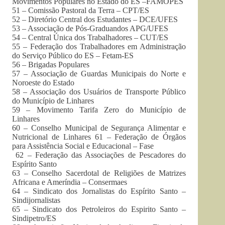
Movimentos Populares no Estado do ES –
FAMOPES
51 – Comissão Pastoral da Terra –
CPT
/ES
52 – Diretório Central dos Estudantes –
DCE
/UFES
53 – Associação de Pós-Graduandos
APG
/UFES
54 – Central Única dos Trabalhadores –
CUT
/ES
55 – Federação dos Trabalhadores em Administração
do Serviço Público do ES –
Fetam-ES
56 – Brigadas Populares
57 – Associação de Guardas Municipais do Norte e
Noroeste do Estado
58 – Associação dos Usuários de Transporte Público
do Município de Linhares
59 – Movimento Tarifa Zero do Município de
Linhares
60 – Conselho Municipal de Segurança Alimentar e
Nutricional de Linhares 61 – Federação de Órgãos
para Assistência Social e Educacional – Fase
62 – Federação das Associações de Pescadores do
Espírito Santo
63 – Conselho Sacerdotal de Religiões de Matrizes
Africana e Ameríndia –
Consermaes
64 – Sindicato dos Jornalistas do Espírito Santo –
Sindijornalistas
65 – Sindicato dos Petroleiros do Espirito Santo –
Sindipetro
/ES