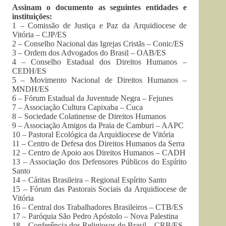
Assinam o documento as seguintes entidades e
instituições:
1 – Comissão de Justiça e Paz da Arquidiocese de
Vitória –
CJP
/ES
2 – Conselho Nacional das Igrejas Cristãs –
Conic
/ES
3 – Ordem dos Advogados do Brasil – OAB/ES
4 – Conselho Estadual dos Direitos Humanos –
CEDH
/ES
5 – Movimento Nacional de Direitos Humanos –
MNDH
/ES
6 – Fórum Estadual da Juventude Negra –
Fejunes
7 – Associação Cultura Capixaba – Cuca
8 – Sociedade Colatinense de Direitos Humanos
9 – Associação Amigos da Praia de Camburi –
AAPC
10 – Pastoral Ecológica da Arquidiocese de Vitória
11 – Centro de Defesa dos Direitos Humanos da Serra
12 – Centro de Apoio aos Direitos Humanos –
CADH
13 – Associação dos Defensores Públicos do Espírito
Santo
14 –
Cáritas
Brasileira – Regional Espírito Santo
15 – Fórum das Pastorais Sociais da Arquidiocese de
Vitória
16 – Central dos Trabalhadores Brasileiros –
CTB
/ES
17 – Paróquia São Pedro Apóstolo – Nova Palestina
18 – Conferência dos Religiosos do Brasil –
CRB
/ES