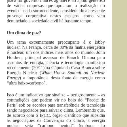
placa do governo francês agradece ao apoio generoso
de várias empresas que apoiaram a realização do
evento – nada surpreendente, considerando a crescente
presença corporativa nestes espaços, como vem
denunciado a sociedade civil há bastante tempo.
Um clima de paz?
Um tema extremamente preocupante é o lobby
nuclear. Na França, cerca de 80% da matriz energética
é nuclear, um dos índices mais altos do mundo. John
Holdren, principal assessor de Barack Obama para
assuntos de energia, ciência e tecnologia manifestou
recentemente (20/11) na Cúpula da Casa Branca sobre
Energia Nuclear (
White House Summit on Nuclear
Energy
)
a importância desta fonte de energia como
“ultra baixo-carbono”.
Isso é um indicativo que sinaliza – perigosamente – as
contradições que podem vir no bojo do “Pacote de
Paris” sob os acordos para transferência de tecnologia
sendo negociados para salvar o clima. Lembrando que,
de acordo com o IPCC, órgão científico que subsidia
as negociações da Convenção do Clima, a energia
nuclear seria “carbono neutral” (embora não