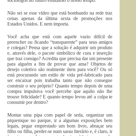
sociólogos do futuro estudarão o nosso tempo.
Não sei se esse vídeo que está bombando na rede traz
cenas apenas da última sexta de promoções nos
Estados Unidos. E nem importa.
Você acha que está com aquele vazio difícil de
preencher ou ficando “transparente” para seus amigos
e colegas? Pensa que a solução é adquirir um produto
e, através dele, o pacote simbólico de cura e inserção
que traz consigo? Acredita que precisa dar um presente
para alguém a fim de provar que ama? Objetos de
desejo coletivo são realmente úteis para você? Ou só
está procurando um estilo de vida pré-fabricado para
ser encaixar pois trabalha tanto que não consegue
construir o seu próprio? Quanto tempo depois de uma
compra impulsiva você percebe que aquilo não lhe
trouxe felicidade? E quanto tempo levou até a culpa te
consumir por dentro?
Montar uma pipa com papel de seda, organizar um
piquenique no parque, ir a algumas exposições bem
legais, pegar emprestado um bom livro, abraçar seu
filho ou filha, perder-se num sarau literário e, é claro, ir