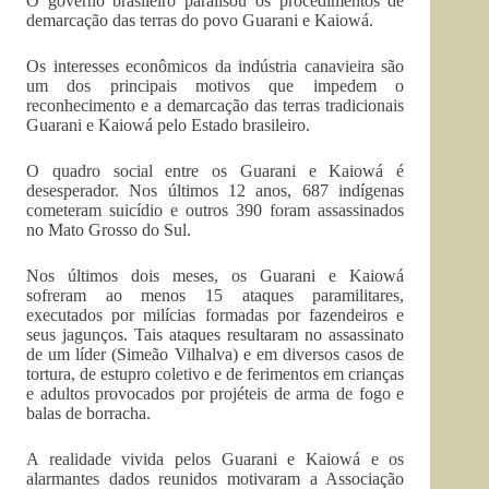
O governo brasileiro paralisou os procedimentos de
demarcação das terras do povo Guarani e Kaiowá.
Os interesses econômicos da indústria canavieira são
um dos principais motivos que impedem o
reconhecimento e a demarcação das terras tradicionais
Guarani e Kaiowá pelo Estado brasileiro.
O quadro social entre os Guarani e Kaiowá é
desesperador. Nos últimos 12 anos, 687 indígenas
cometeram suicídio e outros 390 foram assassinados
no Mato Grosso do Sul.
Nos últimos dois meses, os Guarani e Kaiowá
sofreram ao menos 15 ataques paramilitares,
executados por milícias formadas por fazendeiros e
seus jagunços. Tais ataques resultaram no assassinato
de um líder (Simeão Vilhalva) e em diversos casos de
tortura, de estupro coletivo e de ferimentos em crianças
e adultos provocados por projéteis de arma de fogo e
balas de borracha.
A realidade vivida pelos Guarani e Kaiowá e os
alarmantes dados reunidos motivaram a Associação