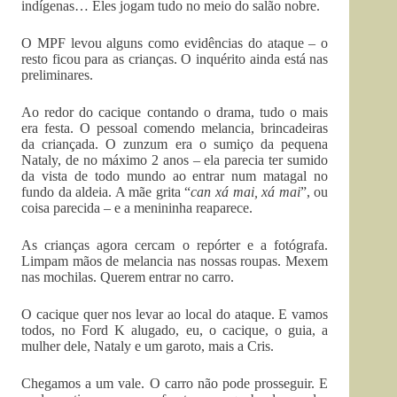
indígenas… Eles jogam tudo no meio do salão nobre.
O MPF levou alguns como evidências do ataque – o
resto ficou para as crianças. O inquérito ainda está nas
preliminares.
Ao redor do cacique contando o drama, tudo o mais
era festa. O pessoal comendo melancia, brincadeiras
da criançada. O zunzum era o sumiço da pequena
Nataly, de no máximo 2 anos – ela parecia ter sumido
da vista de todo mundo ao entrar num matagal no
fundo da aldeia. A mãe grita “
can xá mai, xá mai
”, ou
coisa parecida – e a menininha reaparece.
As crianças agora cercam o repórter e a fotógrafa.
Limpam mãos de melancia nas nossas roupas. Mexem
nas mochilas. Querem entrar no carro.
O cacique quer nos levar ao local do ataque. E vamos
todos, no Ford K alugado, eu, o cacique, o guia, a
mulher dele, Nataly e um garoto, mais a Cris.
Chegamos a um vale. O carro não pode prosseguir. E