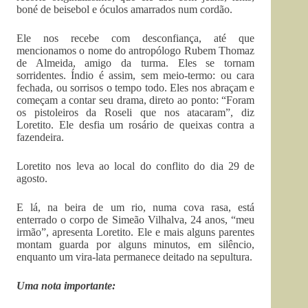
boné de beisebol e óculos amarrados num cordão.
Ele nos recebe com desconfiança, até que
mencionamos o nome do antropólogo Rubem Thomaz
de Almeida, amigo da turma. Eles se tornam
sorridentes. Índio é assim, sem meio-termo: ou cara
fechada, ou sorrisos o tempo todo. Eles nos abraçam e
começam a contar seu drama, direto ao ponto: “Foram
os pistoleiros da Roseli que nos atacaram”, diz
Loretito. Ele desfia um rosário de queixas contra a
fazendeira.
Loretito nos leva ao local do conflito do dia 29 de
agosto.
E lá, na beira de um rio, numa cova rasa, está
enterrado o corpo de Simeão Vilhalva, 24 anos, “meu
irmão”, apresenta Loretito. Ele e mais alguns parentes
montam guarda por alguns minutos, em silêncio,
enquanto um vira-lata permanece deitado na sepultura.
Uma nota importante: