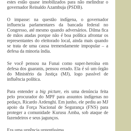
estes estão quase imobilizados para não melindrar o
governador Reinaldo Azambuja (PSDB).
O impasse: na questão indígena, o governador
influencia parlamentares da bancada federal no
Congresso, até mesmo quando adversários. Dilma fica
de mãos atadas porque não é boa política afrontar os
representantes do eleitorado local, ainda mais quando
se trata de uma causa tremendamente impopular – a
defesa da minoria índia.
Se você pensou na Funai como super-heroína em
defesa dos guaranis, pensou errado. Ela é só um órgão
do Ministério da Justiça (MJ), logo passível de
influência política.
Para entender a
big picture
, eis uma denúncia feita
pelo procurador do MPF para assuntos indígenas no
pedaço, Ricardo Ardenghi. Em junho, ele pediu ao MJ
apoio da Força Nacional de Segurança (FNS) para
proteger a comunidade Kurusu Amba, sob ataque de
fazendeiros e seus jagunços.
Era uma urgência urgentíssima.