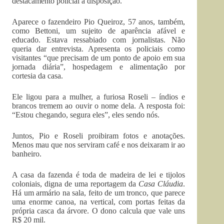
destacamento policial à disposição.
Aparece o fazendeiro Pio Queiroz, 57 anos, também,
como Bettoni, um sujeito de aparência afável e
educado. Estava ressabiado com jornalistas. Não
queria dar entrevista. Apresenta os policiais como
visitantes “que precisam de um ponto de apoio em sua
jornada diária”, hospedagem e alimentação por
cortesia da casa.
Ele ligou para a mulher, a furiosa Roseli – índios e
brancos tremem ao ouvir o nome dela. A resposta foi:
“Estou chegando, segura eles”, eles sendo nós.
Juntos, Pio e Roseli proibiram fotos e anotações.
Menos mau que nos serviram café e nos deixaram ir ao
banheiro.
A casa da fazenda é toda de madeira de lei e tijolos
coloniais, digna de uma reportagem da
Casa Cláudia
.
Há um armário na sala, feito de um tronco, que parece
uma enorme canoa, na vertical, com portas feitas da
própria casca da árvore. O dono calcula que vale uns
R$ 20 mil.