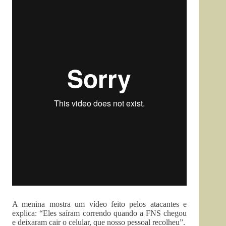
A menina mostra um vídeo feito pelos atacantes e
explica: “Eles saíram correndo quando a FNS chegou
e deixaram cair o celular, que nosso pessoal recolheu”.