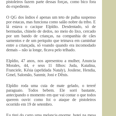
pistoleiros fazem parte dessas forças, como bico fora
do expediente.
O QG dos índios é apenas um teto de palha suspenso
por estacas, mas funciona como salão nobre da tribo. E
lá estava o cacique Elpídio. Desdentado, só de
bermudas, chinelo de dedos, no meio do lixo, cercado
por um bando de crianças, na companhia de cães
sarnentos e de um periquito que teimava em caminhar
entre a criançada, só voando quando era incomodado
demais – não ia longe, ficava pelo telhado.
Elpídio, 47 anos, nos apresentou a mulher, Anuncia
Morales, 44, e seus 11 filhos: Juda, Kaialina,
Franciele, Késia (apelidada Nataly), Josilene, Hendia,
Gmel, Salomão, Sanmir, Joni e Dênis.
Elpídio roda uma cuia de mate gelado, o tereré
paraguaio. Todos bebem. Ele sorri bastante,
antecipando o momento em que vai contar o que todos
querem ouvir: como foi o ataque de pistoleiros
ocorrido em 19 de setembro.
Eu tirei do carro uma melancia enorme, botei na mesa