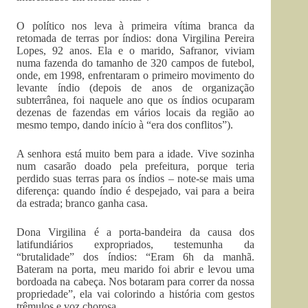
O político nos leva à primeira vítima branca da
retomada de terras por índios: dona Virgilina Pereira
Lopes, 92 anos. Ela e o marido, Safranor, viviam
numa fazenda do tamanho de 320 campos de futebol,
onde, em 1998, enfrentaram o primeiro movimento do
levante índio (depois de anos de organização
subterrânea, foi naquele ano que os índios ocuparam
dezenas de fazendas em vários locais da região ao
mesmo tempo, dando início à “era dos conflitos”).
A senhora está muito bem para a idade. Vive sozinha
num casarão doado pela prefeitura, porque teria
perdido suas terras para os índios – note-se mais uma
diferença: quando índio é despejado, vai para a beira
da estrada; branco ganha casa.
Dona Virgilina é a porta-bandeira da causa dos
latifundiários expropriados, testemunha da
“brutalidade” dos índios: “Eram 6h da manhã.
Bateram na porta, meu marido foi abrir e levou uma
bordoada na cabeça. Nos botaram para correr da nossa
propriedade”, ela vai colorindo a história com gestos
trêmulos e voz chorosa.