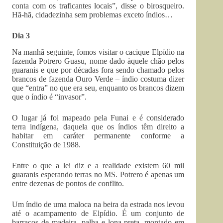
conta com os traficantes locais”, disse o birosqueiro.
Hã-hã, cidadezinha sem problemas exceto índios…
Dia 3
Na manhã seguinte, fomos visitar o cacique Elpídio na
fazenda Potrero Guasu, nome dado àquele chão pelos
guaranis e que por décadas fora sendo chamado pelos
brancos de fazenda Ouro Verde – índio costuma dizer
que “entra” no que era seu, enquanto os brancos dizem
que o índio é “invasor”.
O lugar já foi mapeado pela Funai e é considerado
terra indígena, daquela que os índios têm direito a
habitar em caráter permanente conforme a
Constituição de 1988.
Entre o que a lei diz e a realidade existem 60 mil
guaranis esperando terras no MS. Potrero é apenas um
entre dezenas de pontos de conflito.
Um índio de uma maloca na beira da estrada nos levou
até o acampamento de Elpídio. É um conjunto de
barracos de madeira, palha e lona preta, montado em