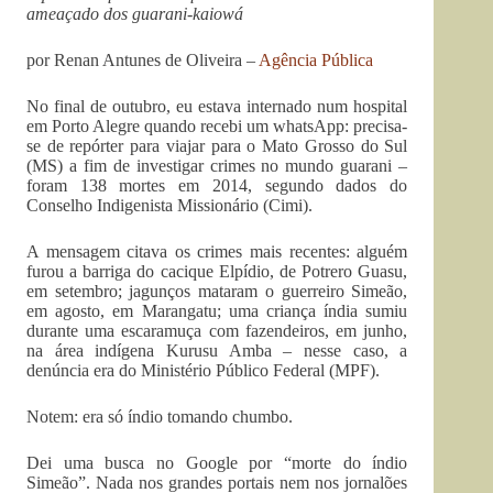
ameaçado dos guarani-kaiowá
por Renan Antunes de Oliveira –
Agência Pública
No final de outubro, eu estava internado num hospital
em Porto Alegre quando recebi um whatsApp: precisa-
se de repórter para viajar para o Mato Grosso do Sul
(MS) a fim de investigar crimes no mundo guarani –
foram 138 mortes em 2014, segundo dados do
Conselho Indigenista Missionário (Cimi).
A mensagem citava os crimes mais recentes: alguém
furou a barriga do cacique Elpídio, de Potrero Guasu,
em setembro; jagunços mataram o guerreiro Simeão,
em agosto, em Marangatu; uma criança índia sumiu
durante uma escaramuça com fazendeiros, em junho,
na área indígena Kurusu Amba – nesse caso, a
denúncia era do Ministério Público Federal (MPF).
Notem: era só índio tomando chumbo.
Dei uma busca no Google por “morte do índio
Simeão”. Nada nos grandes portais nem nos jornalões