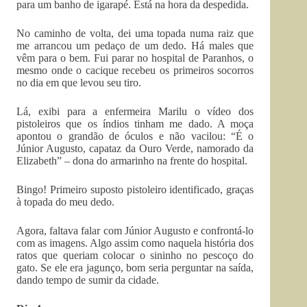
para um banho de igarapé. Está na hora da despedida.
No caminho de volta, dei uma topada numa raiz que
me arrancou um pedaço de um dedo. Há males que
vêm para o bem. Fui parar no hospital de Paranhos, o
mesmo onde o cacique recebeu os primeiros socorros
no dia em que levou seu tiro.
Lá, exibi para a enfermeira Marilu o vídeo dos
pistoleiros que os índios tinham me dado. A moça
apontou o grandão de óculos e não vacilou: “É o
Júnior Augusto, capataz da Ouro Verde, namorado da
Elizabeth” – dona do armarinho na frente do hospital.
Bingo! Primeiro suposto pistoleiro identificado, graças
à topada do meu dedo.
Agora, faltava falar com Júnior Augusto e confrontá-lo
com as imagens. Algo assim como naquela história dos
ratos que queriam colocar o sininho no pescoço do
gato. Se ele era jagunço, bom seria perguntar na saída,
dando tempo de sumir da cidade.