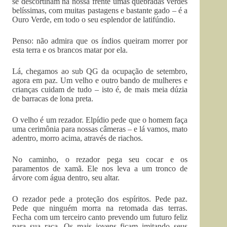
se descortinam na nossa frente umas quebradas verdes
belíssimas, com muitas pastagens e bastante gado – é a
Ouro Verde, em todo o seu esplendor de latifúndio.
Penso: não admira que os índios queiram morrer por
esta terra e os brancos matar por ela.
Lá, chegamos ao sub QG da ocupação de setembro,
agora em paz. Um velho e outro bando de mulheres e
crianças cuidam de tudo – isto é, de mais meia dúzia
de barracas de lona preta.
O velho é um rezador. Elpídio pede que o homem faça
uma cerimônia para nossas câmeras – e lá vamos, mato
adentro, morro acima, através de riachos.
No caminho, o rezador pega seu cocar e os
paramentos de xamã. Ele nos leva a um tronco de
árvore com água dentro, seu altar.
O rezador pede a proteção dos espíritos. Pede paz.
Pede que ninguém morra na retomada das terras.
Fecha com um terceiro canto prevendo um futuro feliz
para sua raça. Os mais jovens ficam imitando seus