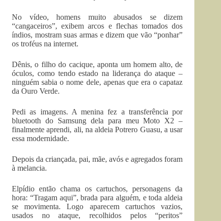
No vídeo, homens muito abusados se dizem
“cangaceiros”, exibem arcos e flechas tomados dos
índios, mostram suas armas e dizem que vão “ponhar”
os troféus na internet.
Dênis, o filho do cacique, aponta um homem alto, de
óculos, como tendo estado na liderança do ataque –
ninguém sabia o nome dele, apenas que era o capataz
da Ouro Verde.
Pedi as imagens. A menina fez a transferência por
bluetooth do Samsung dela para meu Moto X2 –
finalmente aprendi, ali, na aldeia Potrero Guasu, a usar
essa modernidade.
Depois da criançada, pai, mãe, avós e agregados foram
à melancia.
Elpídio então chama os cartuchos, personagens da
hora: “Tragam aqui”, brada para alguém, e toda aldeia
se movimenta. Logo aparecem cartuchos vazios,
usados no ataque, recolhidos pelos “peritos”