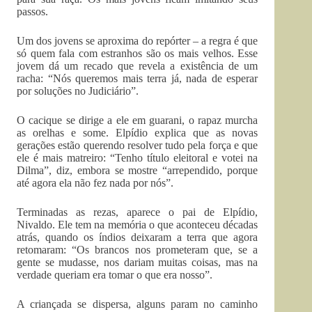
passos.
Um dos jovens se aproxima do repórter – a regra é que
só quem fala com estranhos são os mais velhos. Esse
jovem dá um recado que revela a existência de um
racha: “Nós queremos mais terra já, nada de esperar
por soluções no Judiciário”.
O cacique se dirige a ele em guarani, o rapaz murcha
as orelhas e some. Elpídio explica que as novas
gerações estão querendo resolver tudo pela força e que
ele é mais matreiro: “Tenho título eleitoral e votei na
Dilma”, diz, embora se mostre “arrependido, porque
até agora ela não fez nada por nós”.
Terminadas as rezas, aparece o pai de Elpídio,
Nivaldo. Ele tem na memória o que aconteceu décadas
atrás, quando os índios deixaram a terra que agora
retomaram: “Os brancos nos prometeram que, se a
gente se mudasse, nos dariam muitas coisas, mas na
verdade queriam era tomar o que era nosso”.
A criançada se dispersa, alguns param no caminho