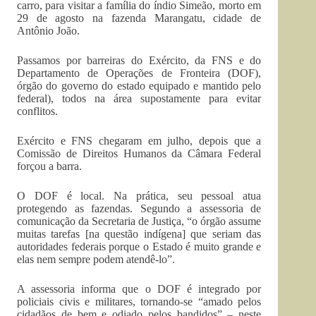
carro, para visitar a família do índio Simeão, morto em
29 de agosto na fazenda Marangatu, cidade de
Antônio João.
Passamos por barreiras do Exército, da FNS e do
Departamento de Operações de Fronteira (DOF),
órgão do governo do estado equipado e mantido pelo
federal), todos na área supostamente para evitar
conflitos.
Exército e FNS chegaram em julho, depois que a
Comissão de Direitos Humanos da Câmara Federal
forçou a barra.
O DOF é local. Na prática, seu pessoal atua
protegendo as fazendas. Segundo a assessoria de
comunicação da Secretaria de Justiça, “o órgão assume
muitas tarefas [na questão indígena] que seriam das
autoridades federais porque o Estado é muito grande e
elas nem sempre podem atendê-lo”.
A assessoria informa que o DOF é integrado por
policiais civis e militares, tornando-se “amado pelos
cidadãos de bem e odiado pelos bandidos” – neste