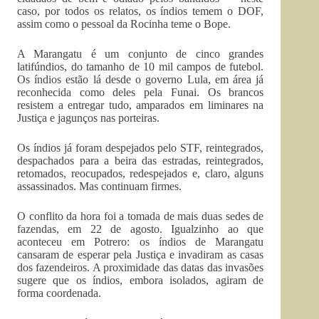
caso, por todos os relatos, os índios temem o DOF,
assim como o pessoal da Rocinha teme o Bope.
A Marangatu é um conjunto de cinco grandes
latifúndios, do tamanho de 10 mil campos de futebol.
Os índios estão lá desde o governo Lula, em área já
reconhecida como deles pela Funai. Os brancos
resistem a entregar tudo, amparados em liminares na
Justiça e jagunços nas porteiras.
Os índios já foram despejados pelo STF, reintegrados,
despachados para a beira das estradas, reintegrados,
retomados, reocupados, redespejados e, claro, alguns
assassinados. Mas continuam firmes.
O conflito da hora foi a tomada de mais duas sedes de
fazendas, em 22 de agosto. Igualzinho ao que
aconteceu em Potrero: os índios de Marangatu
cansaram de esperar pela Justiça e invadiram as casas
dos fazendeiros. A proximidade das datas das invasões
sugere que os índios, embora isolados, agiram de
forma coordenada.