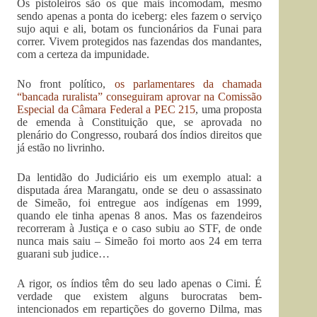
Os pistoleiros são os que mais incomodam, mesmo
sendo apenas a ponta do iceberg: eles fazem o serviço
sujo aqui e ali, botam os funcionários da Funai para
correr. Vivem protegidos nas fazendas dos mandantes,
com a certeza da impunidade.
No front político,
os parlamentares da chamada
“bancada ruralista” conseguiram aprovar na Comissão
Especial da Câmara Federal a PEC 215
, uma proposta
de emenda à Constituição que, se aprovada no
plenário do Congresso, roubará dos índios direitos que
já estão no livrinho.
Da lentidão do Judiciário eis um exemplo atual: a
disputada área Marangatu, onde se deu o assassinato
de Simeão, foi entregue aos indígenas em 1999,
quando ele tinha apenas 8 anos. Mas os fazendeiros
recorreram à Justiça e o caso subiu ao STF, de onde
nunca mais saiu – Simeão foi morto aos 24 em terra
guarani sub judice…
A rigor, os índios têm do seu lado apenas o Cimi. É
verdade que existem alguns burocratas bem-
intencionados em repartições do governo Dilma, mas