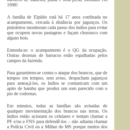
1998!
A família de Elpídio está há 17 anos confinada no
acampamento, cercada à distância por jagunços. Os
pistoleiros monitoram cada passo dos índios para evitar
que ocupem novas pastagens e façam churrasco com
alguns bois.
Entenda-se: o acampamento é o QG da ocupação.
Outras dezenas de barracos estão espalhadas pelos
campos da fazenda.
Para garantirem-se contra o ataque dos brancos, que de
tempos em tempos, sem aviso, despacham jagunços
para ameaçá-los, os índios se comunicam com um
apito de bambu que produz um som parecido com o
pio de codornas.
Em minutos, todas as famílias são avisadas de
qualquer movimentação dos brancos nas terras. Os
índios então acionam os celulares e tentam chamar a
PF e/ou a FNS para defendê-los – não adianta chamar
a Polícia Civil ou a Militar do MS porque muitos dos