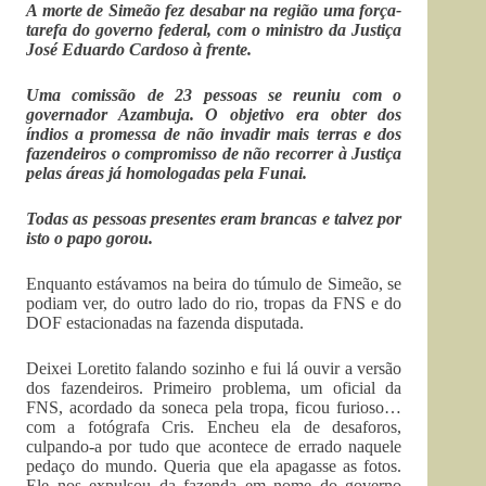
A morte de Simeão fez desabar na região uma força-
tarefa do governo federal, com o ministro da Justiça
José Eduardo Cardoso à frente.
Uma comissão de 23 pessoas se reuniu com o
governador Azambuja. O objetivo era obter dos
índios a promessa de não invadir mais terras e dos
fazendeiros o compromisso de não recorrer à Justiça
pelas áreas já homologadas pela Funai.
Todas as pessoas presentes eram brancas e talvez por
isto o papo gorou.
Enquanto estávamos na beira do túmulo de Simeão, se
podiam ver, do outro lado do rio, tropas da FNS e do
DOF estacionadas na fazenda disputada.
Deixei Loretito falando sozinho e fui lá ouvir a versão
dos fazendeiros. Primeiro problema, um oficial da
FNS, acordado da soneca pela tropa, ficou furioso…
com a fotógrafa Cris. Encheu ela de desaforos,
culpando-a por tudo que acontece de errado naquele
pedaço do mundo. Queria que ela apagasse as fotos.
Ele nos expulsou da fazenda em nome do governo