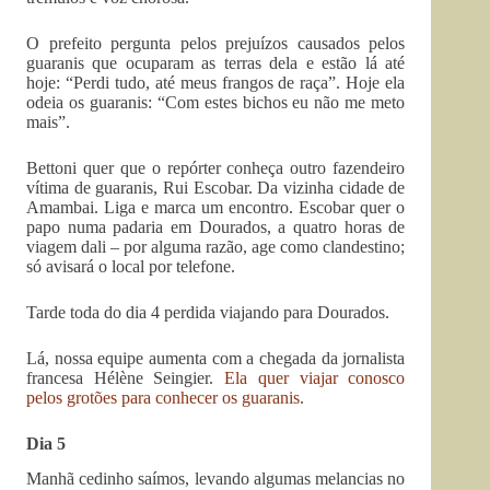
O prefeito pergunta pelos prejuízos causados pelos
guaranis que ocuparam as terras dela e estão lá até
hoje: “Perdi tudo, até meus frangos de raça”. Hoje ela
odeia os guaranis: “Com estes bichos eu não me meto
mais”.
Bettoni quer que o repórter conheça outro fazendeiro
vítima de guaranis, Rui Escobar. Da vizinha cidade de
Amambai. Liga e marca um encontro. Escobar quer o
papo numa padaria em Dourados, a quatro horas de
viagem dali – por alguma razão, age como clandestino;
só avisará o local por telefone.
Tarde toda do dia 4 perdida viajando para Dourados.
Lá, nossa equipe aumenta com a chegada da jornalista
francesa Hélène Seingier.
Ela quer viajar conosco
pelos grotões para conhecer os guaranis
.
Dia 5
Manhã cedinho saímos, levando algumas melancias no