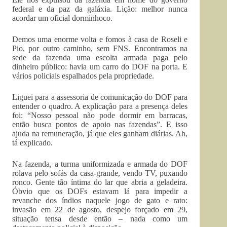
federal e da paz da galáxia. Lição: melhor nunca
acordar um oficial dorminhoco.
Demos uma enorme volta e fomos à casa de Roseli e
Pio, por outro caminho, sem FNS. Encontramos na
sede da fazenda uma escolta armada paga pelo
dinheiro público: havia um carro do DOF na porta. E
vários policiais espalhados pela propriedade.
Liguei para a assessoria de comunicação do DOF para
entender o quadro. A explicação para a presença deles
foi: “Nosso pessoal não pode dormir em barracas,
então busca pontos de apoio nas fazendas”. E isso
ajuda na remuneração, já que eles ganham diárias. Ah,
tá explicado.
Na fazenda, a turma uniformizada e armada do DOF
rolava pelo sofás da casa-grande, vendo TV, puxando
ronco. Gente tão íntima do lar que abria a geladeira.
Óbvio que os DOFs estavam lá para impedir a
revanche dos índios naquele jogo de gato e rato:
invasão em 22 de agosto, despejo forçado em 29,
situação tensa desde então – nada como um