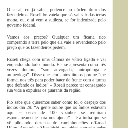
O casal, eu já sabia, pertence ao núcleo duro dos
fazendeiros. Roseli bravateia que só vai sair das terras
morta, ou, e aí vem a sutileza, se for indenizada pelo
governo federal.
Vamos aos preços? Qualquer um ficaria rico
comprando a terra pelo que ela vale e revendendo pelo
preço que os fazendeiros pedem.
Roseli chega com uma câmara de vídeo ligada e vai
enquadrando todo mundo. Ela se apresenta como três
vezes doutora, “sou advogada, antropóloga e
arqueóloga”. Disse que tem tantos títulos porque “me
formei nos três para poder bater de frente com a turma
que defende os índios” – Roseli parece ter consagrado
sua vida a expulsar os guaranis da região.
Pio sabe que queremos saber como foi o despejo dos
índios dia 29: “A gente soube que os índios estavam
aqui e cerca de 100 vizinhos se reuniram
espontaneamente para nos ajudar” – é a turba que se
vê pilotando dezenas de caminhonetões off-road
Hilux, Amarok e Mitsubishi, no vídeo gravado pelas