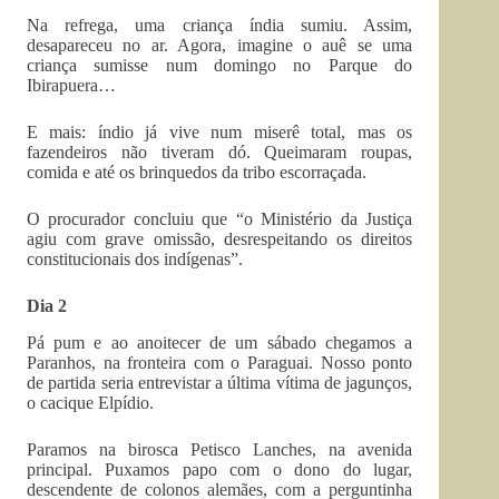
Na refrega, uma criança índia sumiu. Assim,
desapareceu no ar. Agora, imagine o auê se uma
criança sumisse num domingo no Parque do
Ibirapuera…
E mais: índio já vive num miserê total, mas os
fazendeiros não tiveram dó. Queimaram roupas,
comida e até os brinquedos da tribo escorraçada.
O procurador concluiu que “o Ministério da Justiça
agiu com grave omissão, desrespeitando os direitos
constitucionais dos indígenas”.
Dia 2
Pá pum e ao anoitecer de um sábado chegamos a
Paranhos, na fronteira com o Paraguai. Nosso ponto
de partida seria entrevistar a última vítima de jagunços,
o cacique Elpídio.
Paramos na birosca Petisco Lanches, na avenida
principal. Puxamos papo com o dono do lugar,
descendente de colonos alemães, com a perguntinha