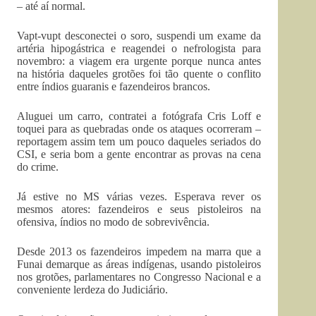
– até aí normal.
Vapt-vupt desconectei o soro, suspendi um exame da
artéria hipogástrica e reagendei o nefrologista para
novembro: a viagem era urgente porque nunca antes
na história daqueles grotões foi tão quente o conflito
entre índios guaranis e fazendeiros brancos.
Aluguei um carro, contratei a fotógrafa Cris Loff e
toquei para as quebradas onde os ataques ocorreram –
reportagem assim tem um pouco daqueles seriados do
CSI, e seria bom a gente encontrar as provas na cena
do crime.
Já estive no MS várias vezes. Esperava rever os
mesmos atores: fazendeiros e seus pistoleiros na
ofensiva, índios no modo de sobrevivência.
Desde 2013 os fazendeiros impedem na marra que a
Funai demarque as áreas indígenas, usando pistoleiros
nos grotões, parlamentares no Congresso Nacional e a
conveniente lerdeza do Judiciário.