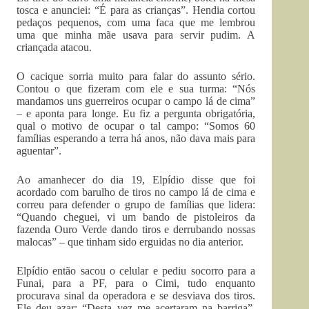
tosca e anunciei: “É para as crianças”. Hendia cortou
pedaços pequenos, com uma faca que me lembrou
uma que minha mãe usava para servir pudim. A
criançada atacou.
O cacique sorria muito para falar do assunto sério.
Contou o que fizeram com ele e sua turma: “Nós
mandamos uns guerreiros ocupar o campo lá de cima”
– e aponta para longe. Eu fiz a pergunta obrigatória,
qual o motivo de ocupar o tal campo: “Somos 60
famílias esperando a terra há anos, não dava mais para
aguentar”.
Ao amanhecer do dia 19, Elpídio disse que foi
acordado com barulho de tiros no campo lá de cima e
correu para defender o grupo de famílias que lidera:
“Quando cheguei, vi um bando de pistoleiros da
fazenda Ouro Verde dando tiros e derrubando nossas
malocas” – que tinham sido erguidas no dia anterior.
Elpídio então sacou o celular e pediu socorro para a
Funai, para a PF, para o Cimi, tudo enquanto
procurava sinal da operadora e se desviava dos tiros.
Ele deu azar: “Desta vez me acertaram na barriga”,