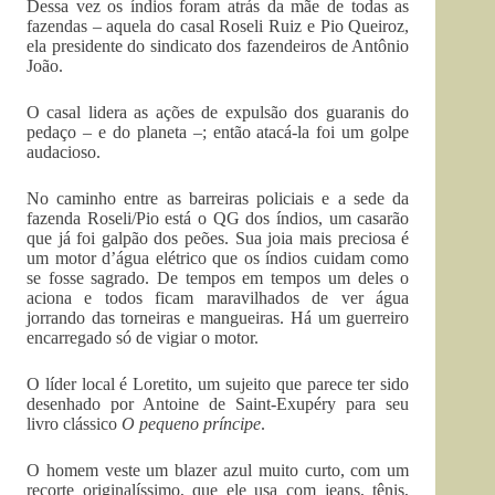
Dessa vez os índios foram atrás da mãe de todas as
fazendas – aquela do casal Roseli Ruiz e Pio Queiroz,
ela presidente do sindicato dos fazendeiros de Antônio
João.
O casal lidera as ações de expulsão dos guaranis do
pedaço – e do planeta –; então atacá-la foi um golpe
audacioso.
No caminho entre as barreiras policiais e a sede da
fazenda Roseli/Pio está o QG dos índios, um casarão
que já foi galpão dos peões. Sua joia mais preciosa é
um motor d’água elétrico que os índios cuidam como
se fosse sagrado. De tempos em tempos um deles o
aciona e todos ficam maravilhados de ver água
jorrando das torneiras e mangueiras. Há um guerreiro
encarregado só de vigiar o motor.
O líder local é Loretito, um sujeito que parece ter sido
desenhado por Antoine de Saint-Exupéry para seu
livro clássico
O pequeno príncipe
.
O homem veste um blazer azul muito curto, com um
recorte originalíssimo, que ele usa com jeans, tênis,