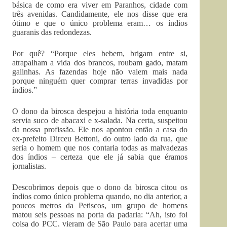
básica de como era viver em Paranhos, cidade com
três avenidas. Candidamente, ele nos disse que era
ótimo e que o único problema eram… os índios
guaranis das redondezas.
Por quê? “Porque eles bebem, brigam entre si,
atrapalham a vida dos brancos, roubam gado, matam
galinhas. As fazendas hoje não valem mais nada
porque ninguém quer comprar terras invadidas por
índios.”
O dono da birosca despejou a história toda enquanto
servia suco de abacaxi e x-salada. Na certa, suspeitou
da nossa profissão. Ele nos apontou então a casa do
ex-prefeito Dirceu Bettoni, do outro lado da rua, que
seria o homem que nos contaria todas as malvadezas
dos índios – certeza que ele já sabia que éramos
jornalistas.
Descobrimos depois que o dono da birosca citou os
índios como único problema quando, no dia anterior, a
poucos metros da Petiscos, um grupo de homens
matou seis pessoas na porta da padaria: “Ah, isto foi
coisa do PCC, vieram de São Paulo para acertar uma